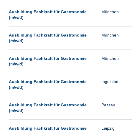
Paderborn
Ausbildung Fachkraft für Gastronomie
München
Passau
(m/w/d)
Potsdam
Remscheid
Ausbildung Fachkraft für Gastronomie
München
(m/w/d)
Schwerin
Siegburg
Ausbildung Fachkraft für Gastronomie
München
Siegen
(m/w/d)
Ulm
Viernheim
Ausbildung Fachkraft für Gastronomie
Ingolstadt
(m/w/d)
Weimar
Weiterstadt
Ausbildung Fachkraft für Gastronomie
Passau
Wetzlar
(m/w/d)
Wuppertal
Wust/Brandenburg
Ausbildung Fachkraft für Gastronomie
Leipzig