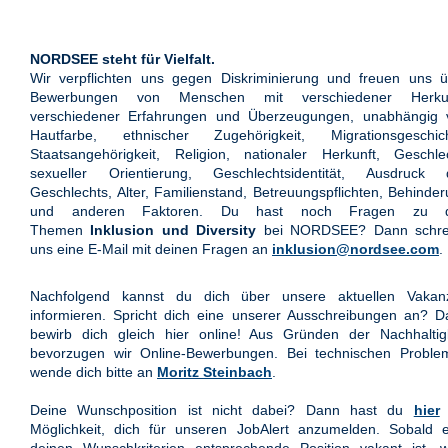
NORDSEE steht für Vielfalt.
Wir verpflichten uns gegen Diskriminierung und freuen uns ü
Bewerbungen von Menschen mit verschiedener Herkun
verschiedener Erfahrungen und Überzeugungen, unabhängig 
Hautfarbe, ethnischer Zugehörigkeit, Migrationsgeschich
Staatsangehörigkeit, Religion, nationaler Herkunft, Geschle
sexueller Orientierung, Geschlechtsidentität, Ausdruck 
Geschlechts, Alter, Familienstand, Betreuungspflichten, Behinde
und anderen Faktoren. Du hast noch Fragen zu 
Themen
Inklusion und Diversity
bei NORDSEE? Dann schre
uns eine E-Mail mit deinen Fragen an
inklusion@nordsee.com
.
Nachfolgend kannst du dich über unsere aktuellen Vakan
informieren. Spricht dich eine unserer Ausschreibungen an? 
bewirb dich gleich hier online! Aus Gründen der Nachhaltigk
bevorzugen wir Online-Bewerbungen. Bei technischen Proble
wende dich bitte an
Moritz Steinbach
.
Deine Wunschposition ist nicht dabei? Dann hast du
hier
Möglichkeit, dich für unseren JobAlert anzumelden. Sobald e