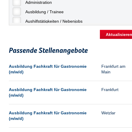
Freiburg
Administration
Geringfügige Beschäftigung
Fulda
Ausbildung / Trainee
Göppingen
Aushilfstätigkeiten / Nebenjobs
Göttingen
Kaufmännische Berufe
Aktualisiere
Günthersdorf
Management
Hamburg
Passende Stellenangebote
Sonstiges
Hannover
Vertrieb
Ausbildung Fachkraft für Gastronomie
Frankfurt am
Heilbronn
(m/w/d)
Main
Hermsdorf
Hildesheim
Ausbildung Fachkraft für Gastronomie
Frankfurt
(m/w/d)
Ingolstadt
Kassel
Ausbildung Fachkraft für Gastronomie
Wetzlar
Laatzen
(m/w/d)
Landau