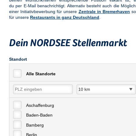
deinen Wunschkriterien entsprechende Position vakant ist, w
du per E-Mail benachrichtigt. Alternativ besteht auch die Möglich
einer Initiativbewerbung für unsere
Zentrale in Bremerhaven
so
für unsere
Restaurants in ganz Deutschland
.
Dein NORDSEE Stellenmarkt
Standort
Alle Standorte
Aschaffenburg
Baden-Baden
Bamberg
Berlin