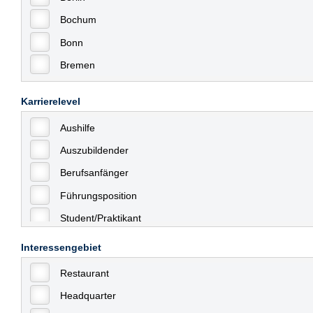
Bochum
Bonn
Bremen
Bremerhaven
Karrierelevel
Celle
Aushilfe
Chemnitz
Auszubildender
Dessau
Berufsanfänger
Dresden
Führungsposition
Düsseldorf
Student/Praktikant
Erfurt
Teilzeit
Essen
Interessengebiet
Vollzeit
Frankfurt
Restaurant
Allgemein
Frankfurt am Main
Headquarter
mit Berufserfahrung