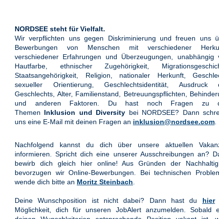
NORDSEE steht für Vielfalt.
Wir verpflichten uns gegen Diskriminierung und freuen uns ü
Bewerbungen von Menschen mit verschiedener Herkun
verschiedener Erfahrungen und Überzeugungen, unabhängig 
Hautfarbe, ethnischer Zugehörigkeit, Migrationsgeschich
Staatsangehörigkeit, Religion, nationaler Herkunft, Geschle
sexueller Orientierung, Geschlechtsidentität, Ausdruck 
Geschlechts, Alter, Familienstand, Betreuungspflichten, Behinde
und anderen Faktoren. Du hast noch Fragen zu 
Themen
Inklusion und Diversity
bei NORDSEE? Dann schre
uns eine E-Mail mit deinen Fragen an
inklusion@nordsee.com
.
Nachfolgend kannst du dich über unsere aktuellen Vakan
informieren. Spricht dich eine unserer Ausschreibungen an? 
bewirb dich gleich hier online! Aus Gründen der Nachhaltigk
bevorzugen wir Online-Bewerbungen. Bei technischen Proble
wende dich bitte an
Moritz Steinbach
.
Deine Wunschposition ist nicht dabei? Dann hast du
hier
Möglichkeit, dich für unseren JobAlert anzumelden. Sobald e