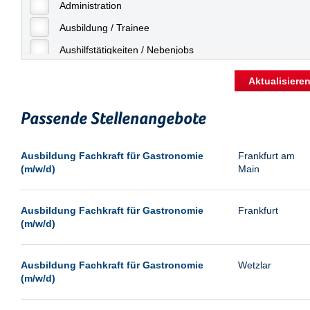
Freiburg
Administration
Geringfügige Beschäftigung
Fulda
Ausbildung / Trainee
Göppingen
Aushilfstätigkeiten / Nebenjobs
Göttingen
Kaufmännische Berufe
Aktualisiere
Günthersdorf
Management
Hamburg
Passende Stellenangebote
Sonstiges
Hannover
Vertrieb
Ausbildung Fachkraft für Gastronomie
Frankfurt am
Heilbronn
(m/w/d)
Main
Hermsdorf
Hildesheim
Ausbildung Fachkraft für Gastronomie
Frankfurt
(m/w/d)
Ingolstadt
Kassel
Ausbildung Fachkraft für Gastronomie
Wetzlar
Laatzen
(m/w/d)
Landau