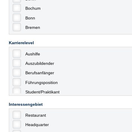
Bochum
Bonn
Bremen
Bremerhaven
Karrierelevel
Celle
Aushilfe
Chemnitz
Auszubildender
Dessau
Berufsanfänger
Dresden
Führungsposition
Düsseldorf
Student/Praktikant
Erfurt
Teilzeit
Essen
Interessengebiet
Vollzeit
Frankfurt
Restaurant
Allgemein
Frankfurt am Main
Headquarter
mit Berufserfahrung