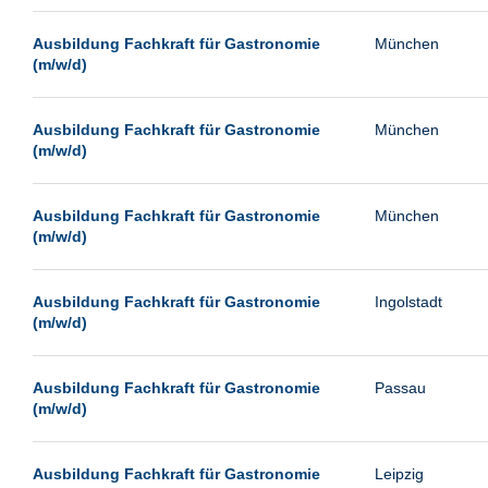
Passau
Ausbildung Fachkraft für Gastronomie
München
Pforzheim
(m/w/d)
Potsdam
Remscheid
Ausbildung Fachkraft für Gastronomie
München
(m/w/d)
Schwerin
Siegburg
Ausbildung Fachkraft für Gastronomie
München
Siegen
(m/w/d)
Ulm
Viernheim
Ausbildung Fachkraft für Gastronomie
Ingolstadt
(m/w/d)
Weimar
Weiterstadt
Ausbildung Fachkraft für Gastronomie
Passau
Wetzlar
(m/w/d)
Wuppertal
Wust/Brandenburg
Ausbildung Fachkraft für Gastronomie
Leipzig