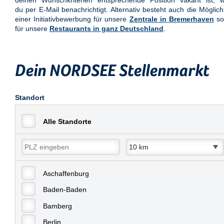
deinen Wunschkriterien entsprechende Position vakant ist, w
du per E-Mail benachrichtigt. Alternativ besteht auch die Möglich
einer Initiativbewerbung für unsere
Zentrale in Bremerhaven
so
für unsere
Restaurants in ganz Deutschland
.
Dein NORDSEE Stellenmarkt
Standort
Alle Standorte
Aschaffenburg
Baden-Baden
Bamberg
Berlin