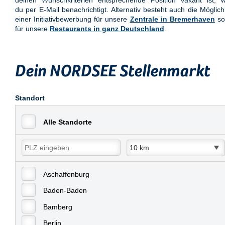
deinen Wunschkriterien entsprechende Position vakant ist, w
du per E-Mail benachrichtigt. Alternativ besteht auch die Möglich
einer Initiativbewerbung für unsere
Zentrale in Bremerhaven
so
für unsere
Restaurants in ganz Deutschland
.
Dein NORDSEE Stellenmarkt
Standort
Alle Standorte
Aschaffenburg
Baden-Baden
Bamberg
Berlin