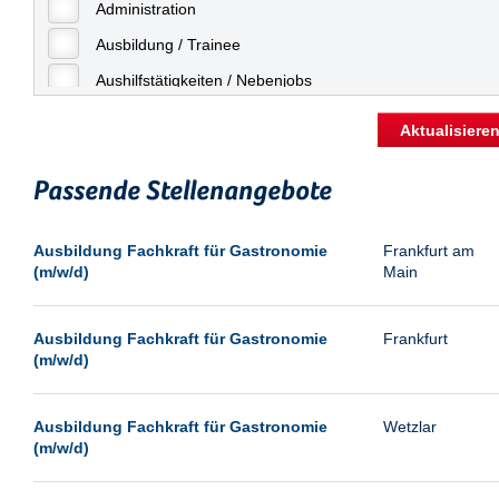
Freiburg
Administration
Geringfügige Beschäftigung
Fulda
Ausbildung / Trainee
Göppingen
Aushilfstätigkeiten / Nebenjobs
Göttingen
Kaufmännische Berufe
Aktualisiere
Günthersdorf
Management
Hamburg
Passende Stellenangebote
Sonstiges
Hannover
Vertrieb
Ausbildung Fachkraft für Gastronomie
Frankfurt am
Heilbronn
(m/w/d)
Main
Hermsdorf
Hildesheim
Ausbildung Fachkraft für Gastronomie
Frankfurt
(m/w/d)
Ingolstadt
Karlsruhe
Ausbildung Fachkraft für Gastronomie
Wetzlar
Kassel
(m/w/d)
Laatzen