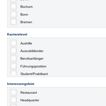
Bochum
Bonn
Bremen
Bremerhaven
Karrierelevel
Celle
Aushilfe
Chemnitz
Auszubildender
Dessau
Berufsanfänger
Dresden
Führungsposition
Düsseldorf
Student/Praktikant
Erfurt
Teilzeit
Essen
Interessengebiet
Vollzeit
Frankfurt
Restaurant
Allgemein
Frankfurt am Main
Headquarter
mit Berufserfahrung