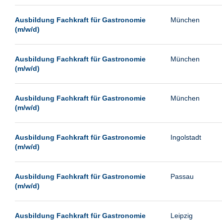
Paderborn
Ausbildung Fachkraft für Gastronomie
München
Passau
(m/w/d)
Pforzheim
Potsdam
Ausbildung Fachkraft für Gastronomie
München
(m/w/d)
Remscheid
Schwerin
Ausbildung Fachkraft für Gastronomie
München
Siegen
(m/w/d)
Ulm
Viernheim
Ausbildung Fachkraft für Gastronomie
Ingolstadt
(m/w/d)
Weimar
Weiterstadt
Ausbildung Fachkraft für Gastronomie
Passau
Wetzlar
(m/w/d)
Wuppertal
Wust/Brandenburg
Ausbildung Fachkraft für Gastronomie
Leipzig