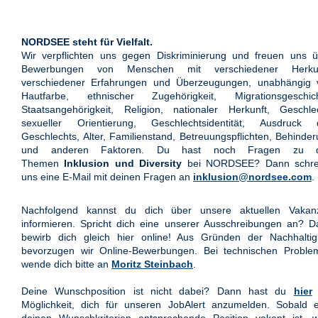
NORDSEE steht für Vielfalt.
Wir verpflichten uns gegen Diskriminierung und freuen uns ü
Bewerbungen von Menschen mit verschiedener Herkun
verschiedener Erfahrungen und Überzeugungen, unabhängig 
Hautfarbe, ethnischer Zugehörigkeit, Migrationsgeschich
Staatsangehörigkeit, Religion, nationaler Herkunft, Geschle
sexueller Orientierung, Geschlechtsidentität, Ausdruck 
Geschlechts, Alter, Familienstand, Betreuungspflichten, Behinde
und anderen Faktoren. Du hast noch Fragen zu 
Themen
Inklusion und Diversity
bei NORDSEE? Dann schre
uns eine E-Mail mit deinen Fragen an
inklusion@nordsee.com
.
Nachfolgend kannst du dich über unsere aktuellen Vakan
informieren. Spricht dich eine unserer Ausschreibungen an? 
bewirb dich gleich hier online! Aus Gründen der Nachhaltigk
bevorzugen wir Online-Bewerbungen. Bei technischen Proble
wende dich bitte an
Moritz Steinbach
.
Deine Wunschposition ist nicht dabei? Dann hast du
hier
Möglichkeit, dich für unseren JobAlert anzumelden. Sobald e