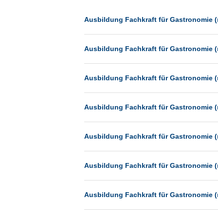
Dessau
Dresden
Ausbildung Fachkraft für Gastronomie (
Düsseldorf
Ausbildung Fachkraft für Gastronomie (
Erfurt
Essen
Ausbildung Fachkraft für Gastronomie (
Frankfurt
Frankfurt am Main
Ausbildung Fachkraft für Gastronomie (
Freiburg
Fulda
Ausbildung Fachkraft für Gastronomie (
Göppingen
Göttingen
Ausbildung Fachkraft für Gastronomie (
Günthersdorf
Hamburg
Ausbildung Fachkraft für Gastronomie (
Hannover