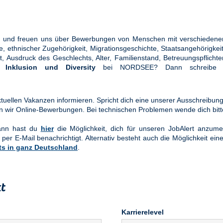
ung und freuen uns über Bewerbungen von Menschen mit verschiedener
ethnischer Zugehörigkeit, Migrationsgeschichte, Staatsangehörigkeit, 
tät, Ausdruck des Geschlechts, Alter, Familienstand, Betreuungspflic
en
Inklusion und Diversity
bei NORDSEE? Dann schreibe u
uellen Vakanzen informieren. Spricht dich eine unserer Ausschreibung
n wir Online-Bewerbungen. Bei technischen Problemen wende dich bit
Dann hast du
hier
die Möglichkeit, dich für unseren JobAlert anzume
 per E-Mail benachrichtigt. Alternativ besteht auch die Möglichkeit ein
ts in ganz Deutschland
.
t
Karrierelevel