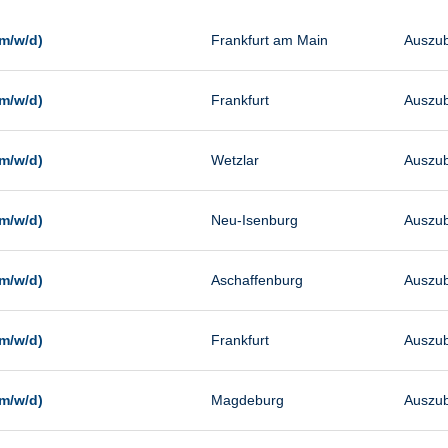
Management
Sonstiges
m/w/d)
Frankfurt am Main
Auszub
Vertrieb
m/w/d)
Frankfurt
Auszub
m/w/d)
Wetzlar
Auszub
m/w/d)
Neu-Isenburg
Auszub
m/w/d)
Aschaffenburg
Auszub
m/w/d)
Frankfurt
Auszub
m/w/d)
Magdeburg
Auszub