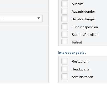
Aushilfe
Auszubildender
Berufsanfänger
Führungsposition
Student/Praktikant
Teilzeit
Vollzeit
Interessengebiet
Allgemein
Restaurant
mit Berufserfahrung
Headquarter
Geringfügige Beschäft
Administration
Ausbildung / Trainee
Aushilfstätigkeiten / N
Kaufmännische Berufe