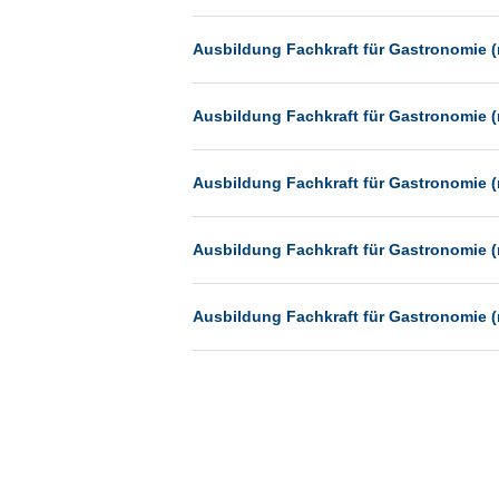
Münster
Ausbildung Fachkraft für Gastronomie (
Neu-Isenburg
Neubrandenburg
Ausbildung Fachkraft für Gastronomie (
Neumünster
Neunkirchen
Ausbildung Fachkraft für Gastronomie (
Oldenburg
Paderborn
Ausbildung Fachkraft für Gastronomie (
Passau
Pforzheim
Ausbildung Fachkraft für Gastronomie (
Potsdam
Remscheid
Schwerin
Siegen
Ulm