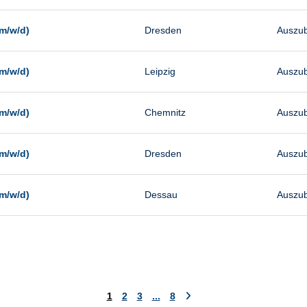
m/w/d)
Dresden
Auszub
m/w/d)
Leipzig
Auszub
m/w/d)
Chemnitz
Auszub
m/w/d)
Dresden
Auszub
m/w/d)
Dessau
Auszub
1
2
3
...
8