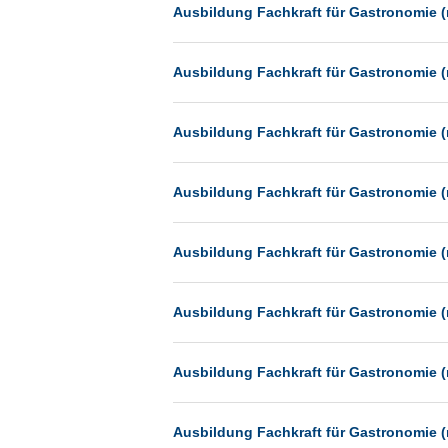
Heilbronn
Ausbildung Fachkraft für Gastronomie (
Hermsdorf
Ausbildung Fachkraft für Gastronomie (
Hildesheim
Ingolstadt
Ausbildung Fachkraft für Gastronomie (
Kassel
Laatzen
Ausbildung Fachkraft für Gastronomie (
Landau
Leipzig
Ausbildung Fachkraft für Gastronomie (
Leverkusen
Ludwigshafen
Ausbildung Fachkraft für Gastronomie (
Magdeburg
Mainz
Ausbildung Fachkraft für Gastronomie (
Mannheim
München
Ausbildung Fachkraft für Gastronomie (