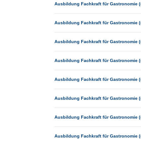
Heilbronn
Ausbildung Fachkraft für Gastronomie (
Hermsdorf
Ausbildung Fachkraft für Gastronomie (
Hildesheim
Ingolstadt
Ausbildung Fachkraft für Gastronomie (
Kassel
Laatzen
Ausbildung Fachkraft für Gastronomie (
Landau
Leipzig
Ausbildung Fachkraft für Gastronomie (
Leverkusen
Ludwigshafen
Ausbildung Fachkraft für Gastronomie (
Magdeburg
Mainz
Ausbildung Fachkraft für Gastronomie (
Mannheim
München
Ausbildung Fachkraft für Gastronomie (