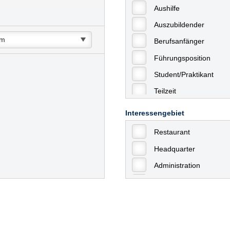
Aushilfe
Auszubildender
Berufsanfänger
Führungsposition
Student/Praktikant
Teilzeit
Vollzeit
Interessengebiet
Allgemein
Restaurant
mit Berufserfahrung
Headquarter
Geringfügige Beschäft
Administration
Ausbildung / Trainee
Aushilfstätigkeiten / N
Kaufmännische Berufe