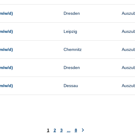
m/w/d)
Dresden
Auszub
m/w/d)
Leipzig
Auszub
m/w/d)
Chemnitz
Auszub
m/w/d)
Dresden
Auszub
m/w/d)
Dessau
Auszub
1
2
3
...
8