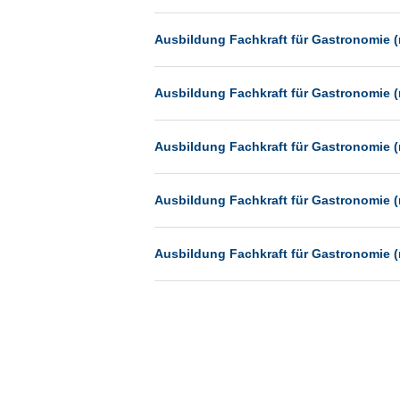
Münster
Ausbildung Fachkraft für Gastronomie (
Neu-Isenburg
Neubrandenburg
Ausbildung Fachkraft für Gastronomie (
Neumünster
Neunkirchen
Ausbildung Fachkraft für Gastronomie (
Oldenburg
Paderborn
Ausbildung Fachkraft für Gastronomie (
Passau
Potsdam
Ausbildung Fachkraft für Gastronomie (
Remscheid
Schwerin
Siegburg
Siegen
Ulm