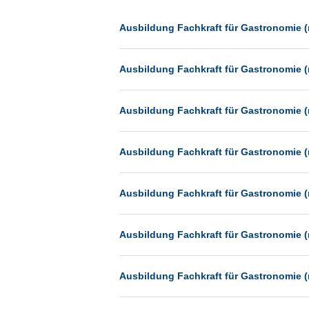
Dessau
Dresden
Ausbildung Fachkraft für Gastronomie (
Düsseldorf
Ausbildung Fachkraft für Gastronomie (
Erfurt
Essen
Ausbildung Fachkraft für Gastronomie (
Frankfurt
Frankfurt am Main
Ausbildung Fachkraft für Gastronomie (
Freiburg
Fulda
Ausbildung Fachkraft für Gastronomie (
Göppingen
Göttingen
Ausbildung Fachkraft für Gastronomie (
Günthersdorf
Hamburg
Ausbildung Fachkraft für Gastronomie (
Hannover