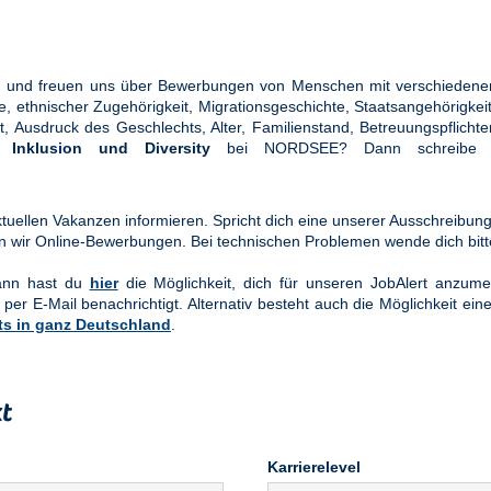
ung und freuen uns über Bewerbungen von Menschen mit verschiedener
ethnischer Zugehörigkeit, Migrationsgeschichte, Staatsangehörigkeit, 
tät, Ausdruck des Geschlechts, Alter, Familienstand, Betreuungspflic
en
Inklusion und Diversity
bei NORDSEE? Dann schreibe u
uellen Vakanzen informieren. Spricht dich eine unserer Ausschreibung
n wir Online-Bewerbungen. Bei technischen Problemen wende dich bit
Dann hast du
hier
die Möglichkeit, dich für unseren JobAlert anzume
 per E-Mail benachrichtigt. Alternativ besteht auch die Möglichkeit ein
ts in ganz Deutschland
.
t
Karrierelevel