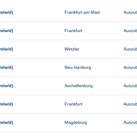
Management
Sonstiges
m/w/d)
Frankfurt am Main
Auszub
Vertrieb
m/w/d)
Frankfurt
Auszub
m/w/d)
Wetzlar
Auszub
m/w/d)
Neu-Isenburg
Auszub
m/w/d)
Aschaffenburg
Auszub
m/w/d)
Frankfurt
Auszub
m/w/d)
Magdeburg
Auszub