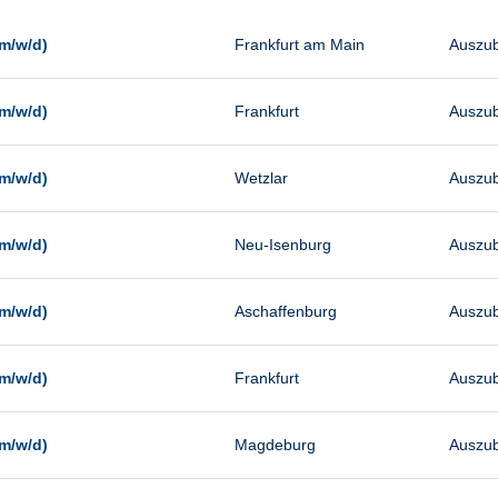
Management
Sonstiges
m/w/d)
Frankfurt am Main
Auszub
Vertrieb
m/w/d)
Frankfurt
Auszub
m/w/d)
Wetzlar
Auszub
m/w/d)
Neu-Isenburg
Auszub
m/w/d)
Aschaffenburg
Auszub
m/w/d)
Frankfurt
Auszub
m/w/d)
Magdeburg
Auszub