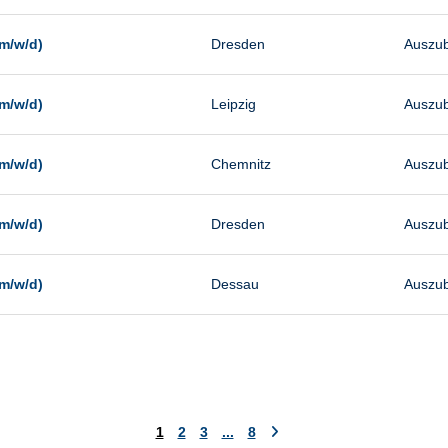
m/w/d)
Dresden
Auszub
m/w/d)
Leipzig
Auszub
m/w/d)
Chemnitz
Auszub
m/w/d)
Dresden
Auszub
m/w/d)
Dessau
Auszub
1
2
3
...
8