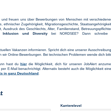
ung und freuen uns über Bewerbungen von Menschen mit verschiedener
ethnischer Zugehörigkeit, Migrationsgeschichte, Staatsangehörigkeit, 
tät, Ausdruck des Geschlechts, Alter, Familienstand, Betreuungspflic
en
Inklusion und Diversity
bei NORDSEE? Dann schreibe u
uellen Vakanzen informieren. Spricht dich eine unserer Ausschreibung
n wir Online-Bewerbungen. Bei technischen Problemen wende dich bit
Dann hast du
hier
die Möglichkeit, dich für unseren JobAlert anzume
 per E-Mail benachrichtigt. Alternativ besteht auch die Möglichkeit ein
ts in ganz Deutschland
.
t
Karrierelevel