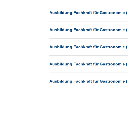
Münster
Ausbildung Fachkraft für Gastronomie (
Neu-Isenburg
Neubrandenburg
Ausbildung Fachkraft für Gastronomie (
Neumünster
Neunkirchen
Ausbildung Fachkraft für Gastronomie (
Oldenburg
Paderborn
Ausbildung Fachkraft für Gastronomie (
Passau
Pforzheim
Ausbildung Fachkraft für Gastronomie (
Potsdam
Remscheid
Schwerin
Siegburg
Siegen