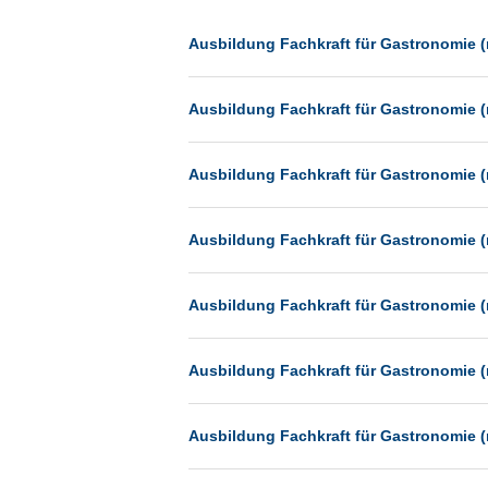
Dessau
Dresden
Ausbildung Fachkraft für Gastronomie (
Düsseldorf
Ausbildung Fachkraft für Gastronomie (
Erfurt
Essen
Ausbildung Fachkraft für Gastronomie (
Frankfurt
Frankfurt am Main
Ausbildung Fachkraft für Gastronomie (
Freiburg
Fulda
Ausbildung Fachkraft für Gastronomie (
Göppingen
Göttingen
Ausbildung Fachkraft für Gastronomie (
Günthersdorf
Hamburg
Ausbildung Fachkraft für Gastronomie (
Hannover