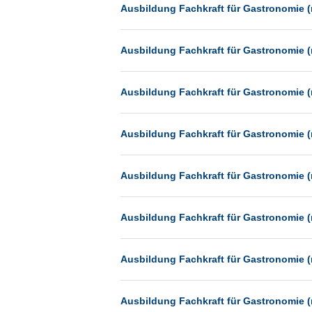
Heilbronn
Ausbildung Fachkraft für Gastronomie (
Hermsdorf
Ausbildung Fachkraft für Gastronomie (
Hildesheim
Ingolstadt
Ausbildung Fachkraft für Gastronomie (
Kassel
Laatzen
Ausbildung Fachkraft für Gastronomie (
Landau
Leipzig
Ausbildung Fachkraft für Gastronomie (
Leverkusen
Ludwigshafen
Ausbildung Fachkraft für Gastronomie (
Magdeburg
Mainz
Ausbildung Fachkraft für Gastronomie (
Mannheim
München
Ausbildung Fachkraft für Gastronomie (