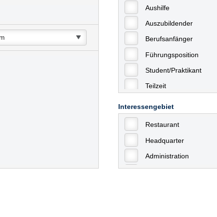
Aushilfe
Auszubildender
Berufsanfänger
Führungsposition
Student/Praktikant
Teilzeit
Vollzeit
Interessengebiet
Allgemein
Restaurant
mit Berufserfahrung
Headquarter
Geringfügige Beschäft
Administration
Ausbildung / Trainee
Aushilfstätigkeiten / N
Kaufmännische Berufe