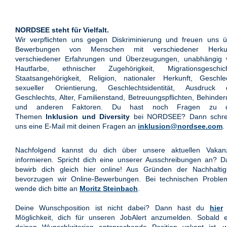
NORDSEE steht für Vielfalt.
Wir verpflichten uns gegen Diskriminierung und freuen uns ü
Bewerbungen von Menschen mit verschiedener Herkun
verschiedener Erfahrungen und Überzeugungen, unabhängig 
Hautfarbe, ethnischer Zugehörigkeit, Migrationsgeschich
Staatsangehörigkeit, Religion, nationaler Herkunft, Geschle
sexueller Orientierung, Geschlechtsidentität, Ausdruck 
Geschlechts, Alter, Familienstand, Betreuungspflichten, Behinde
und anderen Faktoren. Du hast noch Fragen zu 
Themen
Inklusion und Diversity
bei NORDSEE? Dann schre
uns eine E-Mail mit deinen Fragen an
inklusion@nordsee.com
.
Nachfolgend kannst du dich über unsere aktuellen Vakan
informieren. Spricht dich eine unserer Ausschreibungen an? 
bewirb dich gleich hier online! Aus Gründen der Nachhaltigk
bevorzugen wir Online-Bewerbungen. Bei technischen Proble
wende dich bitte an
Moritz Steinbach
.
Deine Wunschposition ist nicht dabei? Dann hast du
hier
Möglichkeit, dich für unseren JobAlert anzumelden. Sobald e