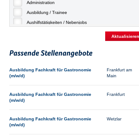
Freiburg
Administration
Geringfügige Beschäftigung
Fulda
Ausbildung / Trainee
Göppingen
Aushilfstätigkeiten / Nebenjobs
Göttingen
Kaufmännische Berufe
Aktualisiere
Günthersdorf
Management
Hamburg
Passende Stellenangebote
Sonstiges
Hannover
Vertrieb
Ausbildung Fachkraft für Gastronomie
Frankfurt am
Heilbronn
(m/w/d)
Main
Hermsdorf
Hildesheim
Ausbildung Fachkraft für Gastronomie
Frankfurt
(m/w/d)
Ingolstadt
Kassel
Ausbildung Fachkraft für Gastronomie
Wetzlar
Laatzen
(m/w/d)
Landau