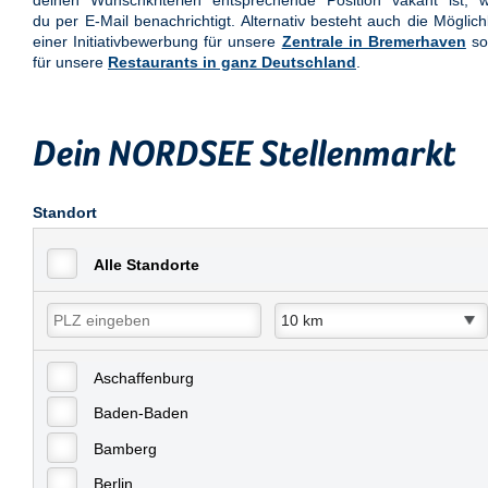
deinen Wunschkriterien entsprechende Position vakant ist, w
du per E-Mail benachrichtigt. Alternativ besteht auch die Möglich
einer Initiativbewerbung für unsere
Zentrale in Bremerhaven
so
für unsere
Restaurants in ganz Deutschland
.
Dein NORDSEE Stellenmarkt
Standort
Alle Standorte
Aschaffenburg
Baden-Baden
Bamberg
Berlin