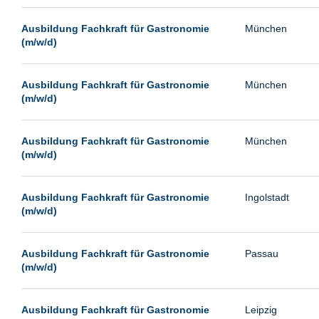
Passau
Ausbildung Fachkraft für Gastronomie
München
Pforzheim
(m/w/d)
Potsdam
Remscheid
Ausbildung Fachkraft für Gastronomie
München
(m/w/d)
Schwerin
Siegburg
Ausbildung Fachkraft für Gastronomie
München
Siegen
(m/w/d)
Ulm
Viernheim
Ausbildung Fachkraft für Gastronomie
Ingolstadt
(m/w/d)
Weimar
Weiterstadt
Ausbildung Fachkraft für Gastronomie
Passau
Wetzlar
(m/w/d)
Wuppertal
Wust/Brandenburg
Ausbildung Fachkraft für Gastronomie
Leipzig