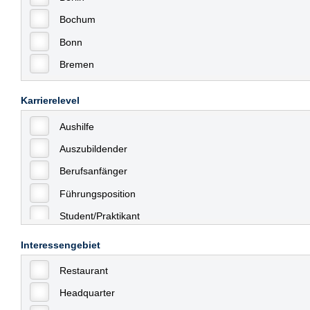
Bochum
Bonn
Bremen
Bremerhaven
Karrierelevel
Celle
Aushilfe
Chemnitz
Auszubildender
Dessau
Berufsanfänger
Dresden
Führungsposition
Düsseldorf
Student/Praktikant
Erfurt
Teilzeit
Essen
Interessengebiet
Vollzeit
Frankfurt
Restaurant
Allgemein
Frankfurt am Main
Headquarter
mit Berufserfahrung