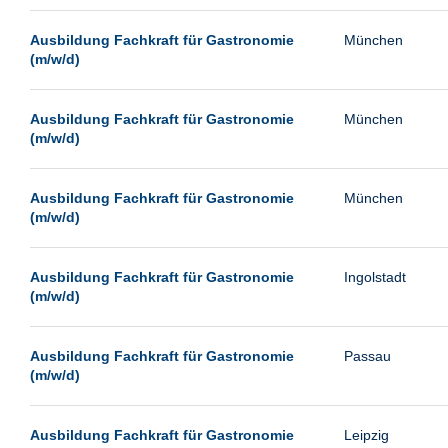
Passau
Ausbildung Fachkraft für Gastronomie
München
Pforzheim
(m/w/d)
Potsdam
Remscheid
Ausbildung Fachkraft für Gastronomie
München
(m/w/d)
Schwerin
Siegburg
Ausbildung Fachkraft für Gastronomie
München
Siegen
(m/w/d)
Ulm
Viernheim
Ausbildung Fachkraft für Gastronomie
Ingolstadt
(m/w/d)
Weimar
Weiterstadt
Ausbildung Fachkraft für Gastronomie
Passau
Wetzlar
(m/w/d)
Wuppertal
Wust/Brandenburg
Ausbildung Fachkraft für Gastronomie
Leipzig