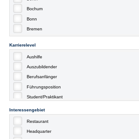
Bochum
Bonn
Bremen
Bremerhaven
Karrierelevel
Celle
Aushilfe
Chemnitz
Auszubildender
Dessau
Berufsanfänger
Dresden
Führungsposition
Düsseldorf
Student/Praktikant
Erfurt
Teilzeit
Essen
Interessengebiet
Vollzeit
Frankfurt
Restaurant
Allgemein
Frankfurt am Main
Headquarter
mit Berufserfahrung