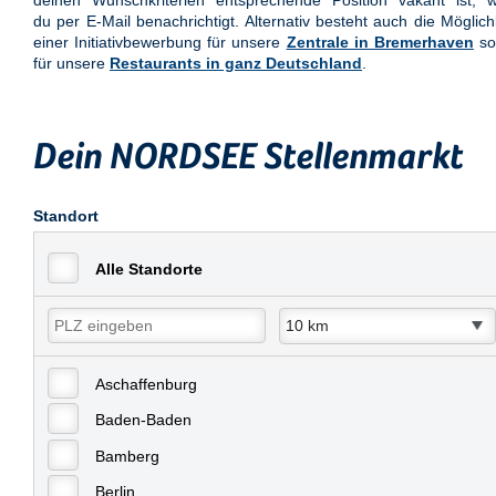
deinen Wunschkriterien entsprechende Position vakant ist, w
du per E-Mail benachrichtigt. Alternativ besteht auch die Möglich
einer Initiativbewerbung für unsere
Zentrale in Bremerhaven
so
für unsere
Restaurants in ganz Deutschland
.
Dein NORDSEE Stellenmarkt
Standort
Alle Standorte
Aschaffenburg
Baden-Baden
Bamberg
Berlin