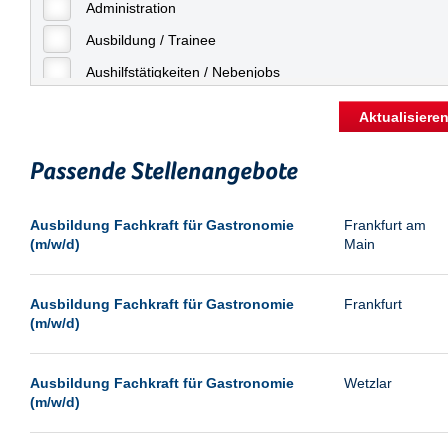
Freiburg
Administration
Geringfügige Beschäftigung
Fulda
Ausbildung / Trainee
Göppingen
Aushilfstätigkeiten / Nebenjobs
Göttingen
Kaufmännische Berufe
Aktualisiere
Günthersdorf
Management
Hamburg
Passende Stellenangebote
Sonstiges
Hannover
Vertrieb
Ausbildung Fachkraft für Gastronomie
Frankfurt am
Heilbronn
(m/w/d)
Main
Hermsdorf
Hildesheim
Ausbildung Fachkraft für Gastronomie
Frankfurt
(m/w/d)
Ingolstadt
Kassel
Ausbildung Fachkraft für Gastronomie
Wetzlar
Laatzen
(m/w/d)
Landau