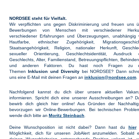
NORDSEE steht für Vielfalt.
Wir verpflichten uns gegen Diskriminierung und freuen uns ü
Bewerbungen von Menschen mit verschiedener Herkun
verschiedener Erfahrungen und Überzeugungen, unabhängig 
Hautfarbe, ethnischer Zugehörigkeit, Migrationsgeschich
Staatsangehörigkeit, Religion, nationaler Herkunft, Geschle
sexueller Orientierung, Geschlechtsidentität, Ausdruck 
Geschlechts, Alter, Familienstand, Betreuungspflichten, Behinde
und anderen Faktoren. Du hast noch Fragen zu 
Themen
Inklusion und Diversity
bei NORDSEE? Dann schre
uns eine E-Mail mit deinen Fragen an
inklusion@nordsee.com
.
Nachfolgend kannst du dich über unsere aktuellen Vakan
informieren. Spricht dich eine unserer Ausschreibungen an? 
bewirb dich gleich hier online! Aus Gründen der Nachhaltigk
bevorzugen wir Online-Bewerbungen. Bei technischen Proble
wende dich bitte an
Moritz Steinbach
.
Deine Wunschposition ist nicht dabei? Dann hast du
hier
Möglichkeit, dich für unseren JobAlert anzumelden. Sobald e