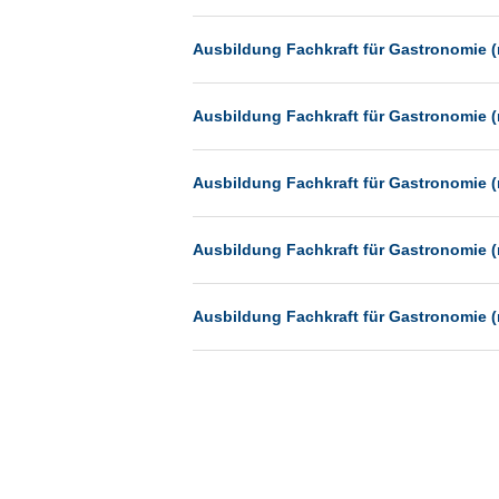
Münster
Ausbildung Fachkraft für Gastronomie (
Neu-Isenburg
Neubrandenburg
Ausbildung Fachkraft für Gastronomie (
Neumünster
Neunkirchen
Ausbildung Fachkraft für Gastronomie (
Oldenburg
Paderborn
Ausbildung Fachkraft für Gastronomie (
Passau
Pforzheim
Ausbildung Fachkraft für Gastronomie (
Potsdam
Remscheid
Schwerin
Siegburg
Siegen