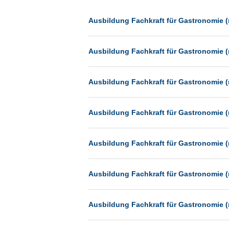
Dessau
Dresden
Ausbildung Fachkraft für Gastronomie (
Düsseldorf
Ausbildung Fachkraft für Gastronomie (
Erfurt
Essen
Ausbildung Fachkraft für Gastronomie (
Frankfurt
Frankfurt am Main
Ausbildung Fachkraft für Gastronomie (
Freiburg
Fulda
Ausbildung Fachkraft für Gastronomie (
Göppingen
Göttingen
Ausbildung Fachkraft für Gastronomie (
Günthersdorf
Hamburg
Ausbildung Fachkraft für Gastronomie (
Hannover