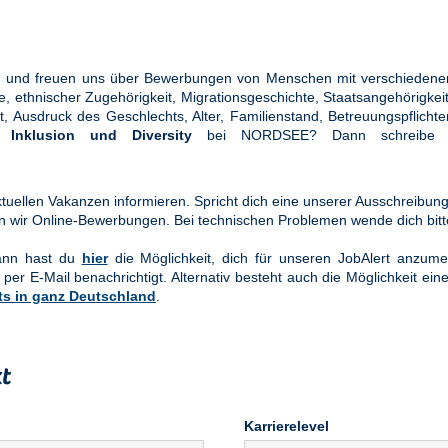
ung und freuen uns über Bewerbungen von Menschen mit verschiedener
ethnischer Zugehörigkeit, Migrationsgeschichte, Staatsangehörigkeit, 
tät, Ausdruck des Geschlechts, Alter, Familienstand, Betreuungspflic
en
Inklusion und Diversity
bei NORDSEE? Dann schreibe u
uellen Vakanzen informieren. Spricht dich eine unserer Ausschreibung
n wir Online-Bewerbungen. Bei technischen Problemen wende dich bit
Dann hast du
hier
die Möglichkeit, dich für unseren JobAlert anzume
 per E-Mail benachrichtigt. Alternativ besteht auch die Möglichkeit ein
ts in ganz Deutschland
.
t
Karrierelevel