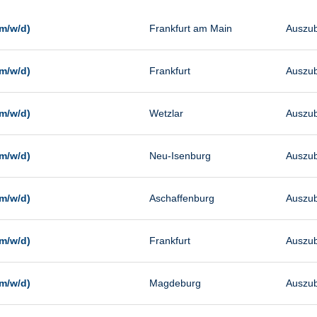
Management
Sonstiges
m/w/d)
Frankfurt am Main
Auszub
Vertrieb
m/w/d)
Frankfurt
Auszub
m/w/d)
Wetzlar
Auszub
m/w/d)
Neu-Isenburg
Auszub
m/w/d)
Aschaffenburg
Auszub
m/w/d)
Frankfurt
Auszub
m/w/d)
Magdeburg
Auszub