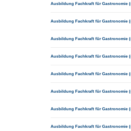
Heilbronn
Ausbildung Fachkraft für Gastronomie (
Hermsdorf
Ausbildung Fachkraft für Gastronomie (
Hildesheim
Ingolstadt
Ausbildung Fachkraft für Gastronomie (
Kassel
Laatzen
Ausbildung Fachkraft für Gastronomie (
Landau
Leipzig
Ausbildung Fachkraft für Gastronomie (
Leverkusen
Ludwigshafen
Ausbildung Fachkraft für Gastronomie (
Magdeburg
Mainz
Ausbildung Fachkraft für Gastronomie (
Mannheim
München
Ausbildung Fachkraft für Gastronomie (