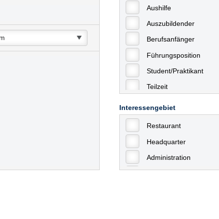
Aushilfe
Auszubildender
Berufsanfänger
Führungsposition
Student/Praktikant
Teilzeit
Vollzeit
Interessengebiet
Allgemein
Restaurant
mit Berufserfahrung
Headquarter
Geringfügige Beschäft
Administration
Ausbildung / Trainee
Aushilfstätigkeiten / N
Kaufmännische Berufe