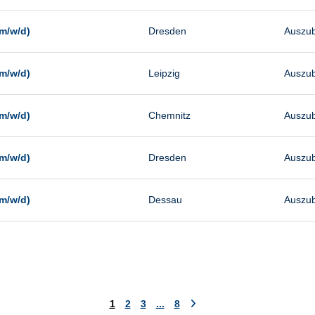
m/w/d)
Dresden
Auszub
m/w/d)
Leipzig
Auszub
m/w/d)
Chemnitz
Auszub
m/w/d)
Dresden
Auszub
m/w/d)
Dessau
Auszub
1
2
3
...
8