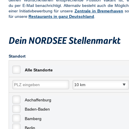
deinen Wunschkriterien entsprechende Position vakant ist, w
du per E-Mail benachrichtigt. Alternativ besteht auch die Möglich
einer Initiativbewerbung für unsere
Zentrale in Bremerhaven
so
für unsere
Restaurants in ganz Deutschland
.
Dein NORDSEE Stellenmarkt
Standort
Alle Standorte
Aschaffenburg
Baden-Baden
Bamberg
Berlin