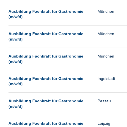
Passau
Ausbildung Fachkraft für Gastronomie
München
Pforzheim
(m/w/d)
Potsdam
Remscheid
Ausbildung Fachkraft für Gastronomie
München
(m/w/d)
Schwerin
Siegburg
Ausbildung Fachkraft für Gastronomie
München
Siegen
(m/w/d)
Ulm
Viernheim
Ausbildung Fachkraft für Gastronomie
Ingolstadt
(m/w/d)
Weimar
Weiterstadt
Ausbildung Fachkraft für Gastronomie
Passau
Wetzlar
(m/w/d)
Wuppertal
Wust/Brandenburg
Ausbildung Fachkraft für Gastronomie
Leipzig