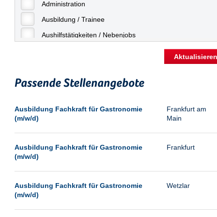
Freiburg
Administration
Geringfügige Beschäftigung
Fulda
Ausbildung / Trainee
Göppingen
Aushilfstätigkeiten / Nebenjobs
Göttingen
Kaufmännische Berufe
Aktualisiere
Günthersdorf
Management
Hamburg
Passende Stellenangebote
Sonstiges
Hannover
Vertrieb
Ausbildung Fachkraft für Gastronomie
Frankfurt am
Heilbronn
(m/w/d)
Main
Hermsdorf
Hildesheim
Ausbildung Fachkraft für Gastronomie
Frankfurt
(m/w/d)
Ingolstadt
Kassel
Ausbildung Fachkraft für Gastronomie
Wetzlar
Laatzen
(m/w/d)
Landau