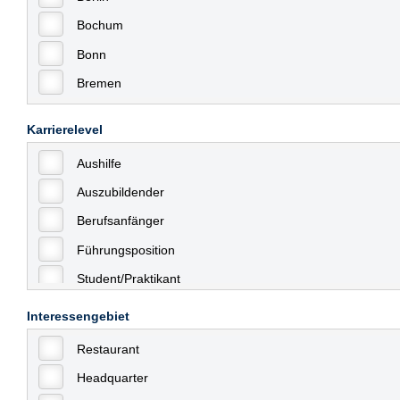
Bochum
Bonn
Bremen
Bremerhaven
Karrierelevel
Celle
Aushilfe
Chemnitz
Auszubildender
Dessau
Berufsanfänger
Dresden
Führungsposition
Düsseldorf
Student/Praktikant
Erfurt
Teilzeit
Essen
Interessengebiet
Vollzeit
Frankfurt
Restaurant
Allgemein
Frankfurt am Main
Headquarter
mit Berufserfahrung