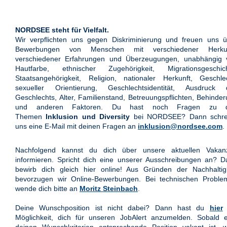
NORDSEE steht für Vielfalt.
Wir verpflichten uns gegen Diskriminierung und freuen uns ü
Bewerbungen von Menschen mit verschiedener Herkun
verschiedener Erfahrungen und Überzeugungen, unabhängig 
Hautfarbe, ethnischer Zugehörigkeit, Migrationsgeschich
Staatsangehörigkeit, Religion, nationaler Herkunft, Geschle
sexueller Orientierung, Geschlechtsidentität, Ausdruck 
Geschlechts, Alter, Familienstand, Betreuungspflichten, Behinde
und anderen Faktoren. Du hast noch Fragen zu 
Themen
Inklusion und Diversity
bei NORDSEE? Dann schre
uns eine E-Mail mit deinen Fragen an
inklusion@nordsee.com
.
Nachfolgend kannst du dich über unsere aktuellen Vakan
informieren. Spricht dich eine unserer Ausschreibungen an? 
bewirb dich gleich hier online! Aus Gründen der Nachhaltigk
bevorzugen wir Online-Bewerbungen. Bei technischen Proble
wende dich bitte an
Moritz Steinbach
.
Deine Wunschposition ist nicht dabei? Dann hast du
hier
Möglichkeit, dich für unseren JobAlert anzumelden. Sobald e