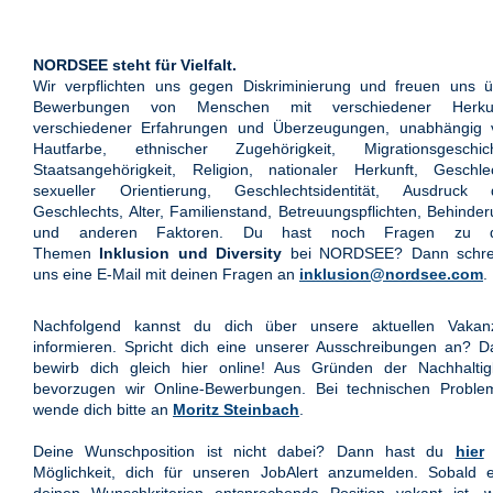
NORDSEE steht für Vielfalt.
Wir verpflichten uns gegen Diskriminierung und freuen uns ü
Bewerbungen von Menschen mit verschiedener Herkun
verschiedener Erfahrungen und Überzeugungen, unabhängig 
Hautfarbe, ethnischer Zugehörigkeit, Migrationsgeschich
Staatsangehörigkeit, Religion, nationaler Herkunft, Geschle
sexueller Orientierung, Geschlechtsidentität, Ausdruck 
Geschlechts, Alter, Familienstand, Betreuungspflichten, Behinde
und anderen Faktoren. Du hast noch Fragen zu 
Themen
Inklusion und Diversity
bei NORDSEE? Dann schre
uns eine E-Mail mit deinen Fragen an
inklusion@nordsee.com
.
Nachfolgend kannst du dich über unsere aktuellen Vakan
informieren. Spricht dich eine unserer Ausschreibungen an? 
bewirb dich gleich hier online! Aus Gründen der Nachhaltigk
bevorzugen wir Online-Bewerbungen. Bei technischen Proble
wende dich bitte an
Moritz Steinbach
.
Deine Wunschposition ist nicht dabei? Dann hast du
hier
Möglichkeit, dich für unseren JobAlert anzumelden. Sobald e