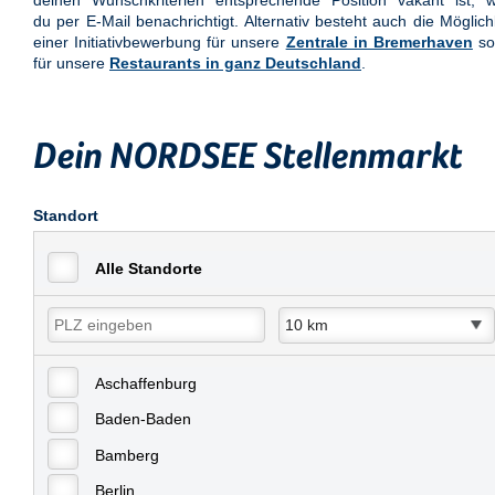
deinen Wunschkriterien entsprechende Position vakant ist, w
du per E-Mail benachrichtigt. Alternativ besteht auch die Möglich
einer Initiativbewerbung für unsere
Zentrale in Bremerhaven
so
für unsere
Restaurants in ganz Deutschland
.
Dein NORDSEE Stellenmarkt
Standort
Alle Standorte
Aschaffenburg
Baden-Baden
Bamberg
Berlin