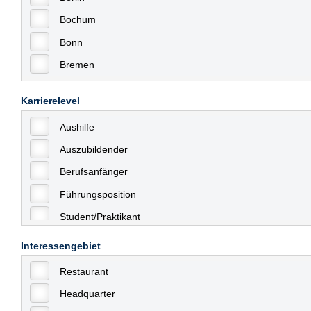
Bochum
Bonn
Bremen
Bremerhaven
Karrierelevel
Celle
Aushilfe
Chemnitz
Auszubildender
Dessau
Berufsanfänger
Dresden
Führungsposition
Düsseldorf
Student/Praktikant
Erfurt
Teilzeit
Essen
Interessengebiet
Vollzeit
Frankfurt
Restaurant
Allgemein
Frankfurt am Main
Headquarter
mit Berufserfahrung