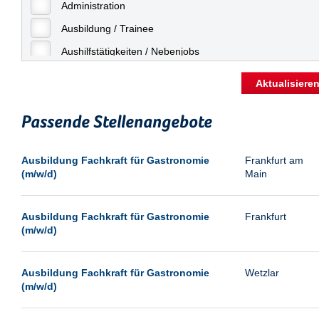
Freiburg
Administration
Geringfügige Beschäftigung
Fulda
Ausbildung / Trainee
Göppingen
Aushilfstätigkeiten / Nebenjobs
Göttingen
Kaufmännische Berufe
Aktualisiere
Günthersdorf
Management
Hamburg
Passende Stellenangebote
Sonstiges
Hannover
Vertrieb
Ausbildung Fachkraft für Gastronomie
Frankfurt am
Heilbronn
(m/w/d)
Main
Hermsdorf
Hildesheim
Ausbildung Fachkraft für Gastronomie
Frankfurt
(m/w/d)
Ingolstadt
Kassel
Ausbildung Fachkraft für Gastronomie
Wetzlar
Laatzen
(m/w/d)
Landau