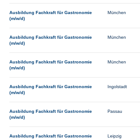
Passau
Ausbildung Fachkraft für Gastronomie
München
Pforzheim
(m/w/d)
Potsdam
Remscheid
Ausbildung Fachkraft für Gastronomie
München
(m/w/d)
Schwerin
Siegburg
Ausbildung Fachkraft für Gastronomie
München
Siegen
(m/w/d)
Ulm
Viernheim
Ausbildung Fachkraft für Gastronomie
Ingolstadt
(m/w/d)
Weimar
Weiterstadt
Ausbildung Fachkraft für Gastronomie
Passau
Wetzlar
(m/w/d)
Wuppertal
Wust/Brandenburg
Ausbildung Fachkraft für Gastronomie
Leipzig