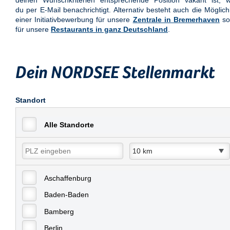
deinen Wunschkriterien entsprechende Position vakant ist, w
du per E-Mail benachrichtigt. Alternativ besteht auch die Möglich
einer Initiativbewerbung für unsere
Zentrale in Bremerhaven
so
für unsere
Restaurants in ganz Deutschland
.
Dein NORDSEE Stellenmarkt
Standort
Alle Standorte
Aschaffenburg
Baden-Baden
Bamberg
Berlin