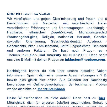
NORDSEE steht für Vielfalt.
Wir verpflichten uns gegen Diskriminierung und freuen uns ü
Bewerbungen von Menschen mit verschiedener Herkun
verschiedener Erfahrungen und Überzeugungen, unabhängig 
Hautfarbe, ethnischer Zugehörigkeit, Migrationsgeschich
Staatsangehörigkeit, Religion, nationaler Herkunft, Geschle
sexueller Orientierung, Geschlechtsidentität, Ausdruck 
Geschlechts, Alter, Familienstand, Betreuungspflichten, Behinde
und anderen Faktoren. Du hast noch Fragen zu 
Themen
Inklusion und Diversity
bei NORDSEE? Dann schre
uns eine E-Mail mit deinen Fragen an
inklusion@nordsee.com
.
Nachfolgend kannst du dich über unsere aktuellen Vakan
informieren. Spricht dich eine unserer Ausschreibungen an? 
bewirb dich gleich hier online! Aus Gründen der Nachhaltigk
bevorzugen wir Online-Bewerbungen. Bei technischen Proble
wende dich bitte an
Moritz Steinbach
.
Deine Wunschposition ist nicht dabei? Dann hast du
hier
Möglichkeit, dich für unseren JobAlert anzumelden. Sobald e