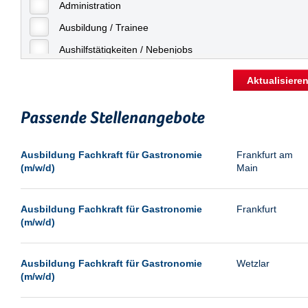
Freiburg
Administration
Geringfügige Beschäftigung
Fulda
Ausbildung / Trainee
Göppingen
Aushilfstätigkeiten / Nebenjobs
Göttingen
Kaufmännische Berufe
Aktualisiere
Günthersdorf
Management
Hamburg
Passende Stellenangebote
Sonstiges
Hannover
Vertrieb
Ausbildung Fachkraft für Gastronomie
Frankfurt am
Heilbronn
(m/w/d)
Main
Hermsdorf
Hildesheim
Ausbildung Fachkraft für Gastronomie
Frankfurt
(m/w/d)
Ingolstadt
Kassel
Ausbildung Fachkraft für Gastronomie
Wetzlar
Laatzen
(m/w/d)
Landau