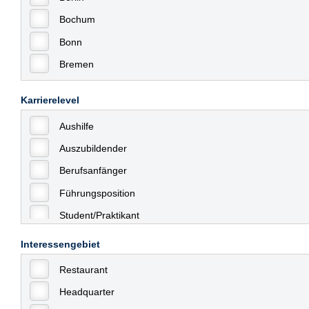
Bochum
Bonn
Bremen
Bremerhaven
Karrierelevel
Celle
Aushilfe
Chemnitz
Auszubildender
Dessau
Berufsanfänger
Dresden
Führungsposition
Düsseldorf
Student/Praktikant
Erfurt
Teilzeit
Essen
Interessengebiet
Vollzeit
Frankfurt
Restaurant
Allgemein
Frankfurt am Main
Headquarter
mit Berufserfahrung