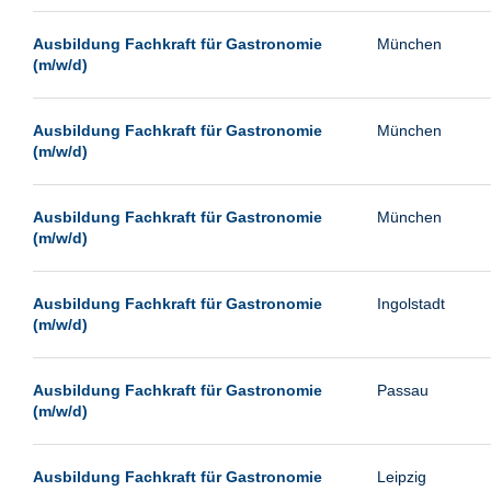
Passau
Ausbildung Fachkraft für Gastronomie
München
Pforzheim
(m/w/d)
Potsdam
Remscheid
Ausbildung Fachkraft für Gastronomie
München
(m/w/d)
Schwerin
Siegburg
Ausbildung Fachkraft für Gastronomie
München
Siegen
(m/w/d)
Ulm
Viernheim
Ausbildung Fachkraft für Gastronomie
Ingolstadt
(m/w/d)
Weimar
Weiterstadt
Ausbildung Fachkraft für Gastronomie
Passau
Wetzlar
(m/w/d)
Wuppertal
Wust/Brandenburg
Ausbildung Fachkraft für Gastronomie
Leipzig