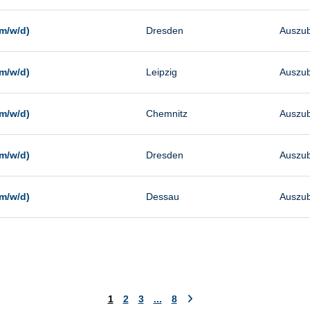
m/w/d)
Dresden
Auszub
m/w/d)
Leipzig
Auszub
m/w/d)
Chemnitz
Auszub
m/w/d)
Dresden
Auszub
m/w/d)
Dessau
Auszub
1
2
3
...
8