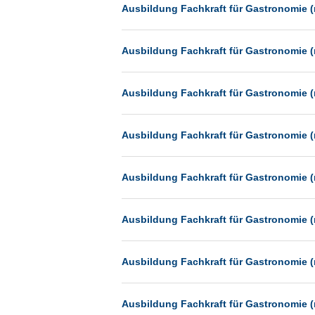
Heilbronn
Ausbildung Fachkraft für Gastronomie (
Hermsdorf
Ausbildung Fachkraft für Gastronomie (
Hildesheim
Ingolstadt
Ausbildung Fachkraft für Gastronomie (
Kassel
Laatzen
Ausbildung Fachkraft für Gastronomie (
Landau
Leipzig
Ausbildung Fachkraft für Gastronomie (
Leverkusen
Ludwigshafen
Ausbildung Fachkraft für Gastronomie (
Magdeburg
Mainz
Ausbildung Fachkraft für Gastronomie (
Mannheim
München
Ausbildung Fachkraft für Gastronomie (