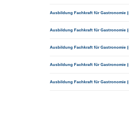
Münster
Ausbildung Fachkraft für Gastronomie (
Neu-Isenburg
Neubrandenburg
Ausbildung Fachkraft für Gastronomie (
Neumünster
Neunkirchen
Ausbildung Fachkraft für Gastronomie (
Oldenburg
Paderborn
Ausbildung Fachkraft für Gastronomie (
Passau
Pforzheim
Ausbildung Fachkraft für Gastronomie (
Potsdam
Remscheid
Schwerin
Siegburg
Siegen