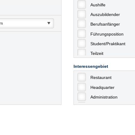
Aushilfe
Auszubildender
Berufsanfänger
Führungsposition
Student/Praktikant
Teilzeit
Vollzeit
Interessengebiet
Allgemein
Restaurant
mit Berufserfahrung
Headquarter
Geringfügige Beschäft
Administration
Ausbildung / Trainee
Aushilfstätigkeiten / N
Kaufmännische Berufe