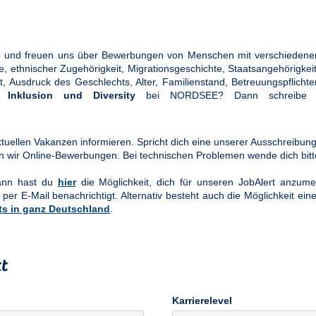
ung und freuen uns über Bewerbungen von Menschen mit verschiedener
ethnischer Zugehörigkeit, Migrationsgeschichte, Staatsangehörigkeit, 
tät, Ausdruck des Geschlechts, Alter, Familienstand, Betreuungspflic
en
Inklusion und Diversity
bei NORDSEE? Dann schreibe u
uellen Vakanzen informieren. Spricht dich eine unserer Ausschreibung
n wir Online-Bewerbungen. Bei technischen Problemen wende dich bit
Dann hast du
hier
die Möglichkeit, dich für unseren JobAlert anzume
 per E-Mail benachrichtigt. Alternativ besteht auch die Möglichkeit ein
ts in ganz Deutschland
.
t
Karrierelevel