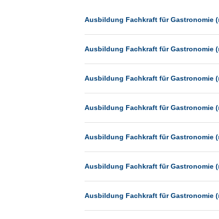
Dessau
Dresden
Ausbildung Fachkraft für Gastronomie (
Düsseldorf
Ausbildung Fachkraft für Gastronomie (
Erfurt
Essen
Ausbildung Fachkraft für Gastronomie (
Frankfurt
Frankfurt am Main
Ausbildung Fachkraft für Gastronomie (
Freiburg
Fulda
Ausbildung Fachkraft für Gastronomie (
Göppingen
Göttingen
Ausbildung Fachkraft für Gastronomie (
Günthersdorf
Hamburg
Ausbildung Fachkraft für Gastronomie (
Hannover