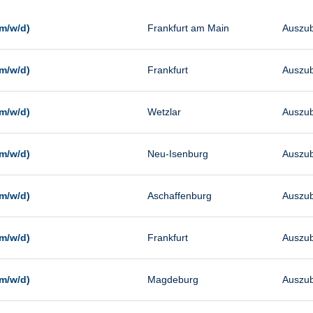
Management
Sonstiges
m/w/d)
Frankfurt am Main
Auszub
Vertrieb
m/w/d)
Frankfurt
Auszub
m/w/d)
Wetzlar
Auszub
m/w/d)
Neu-Isenburg
Auszub
m/w/d)
Aschaffenburg
Auszub
m/w/d)
Frankfurt
Auszub
m/w/d)
Magdeburg
Auszub