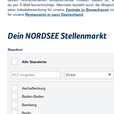
deinen Wunschkriterien entsprechende Position vakant ist, w
du per E-Mail benachrichtigt. Alternativ besteht auch die Möglich
einer Initiativbewerbung für unsere
Zentrale in Bremerhaven
so
für unsere
Restaurants in ganz Deutschland
.
Dein NORDSEE Stellenmarkt
Standort
Alle Standorte
Aschaffenburg
Baden-Baden
Bamberg
Berlin