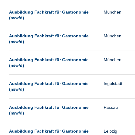
Passau
Ausbildung Fachkraft für Gastronomie
München
Pforzheim
(m/w/d)
Potsdam
Remscheid
Ausbildung Fachkraft für Gastronomie
München
(m/w/d)
Schwerin
Siegburg
Ausbildung Fachkraft für Gastronomie
München
Siegen
(m/w/d)
Ulm
Viernheim
Ausbildung Fachkraft für Gastronomie
Ingolstadt
(m/w/d)
Weimar
Weiterstadt
Ausbildung Fachkraft für Gastronomie
Passau
Wetzlar
(m/w/d)
Wuppertal
Wust/Brandenburg
Ausbildung Fachkraft für Gastronomie
Leipzig