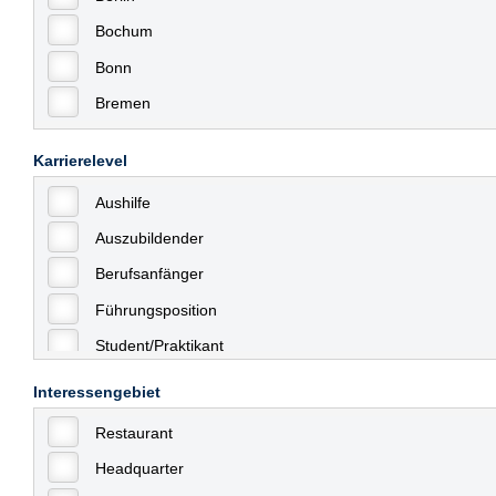
Bochum
Bonn
Bremen
Bremerhaven
Karrierelevel
Celle
Aushilfe
Chemnitz
Auszubildender
Dessau
Berufsanfänger
Dresden
Führungsposition
Düsseldorf
Student/Praktikant
Erfurt
Teilzeit
Essen
Interessengebiet
Vollzeit
Frankfurt
Restaurant
Allgemein
Frankfurt am Main
Headquarter
mit Berufserfahrung