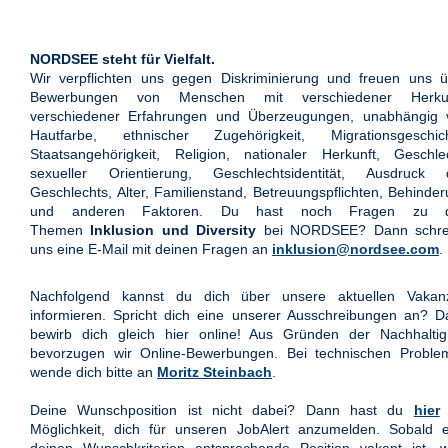
NORDSEE steht für Vielfalt.
Wir verpflichten uns gegen Diskriminierung und freuen uns ü
Bewerbungen von Menschen mit verschiedener Herkun
verschiedener Erfahrungen und Überzeugungen, unabhängig 
Hautfarbe, ethnischer Zugehörigkeit, Migrationsgeschich
Staatsangehörigkeit, Religion, nationaler Herkunft, Geschle
sexueller Orientierung, Geschlechtsidentität, Ausdruck 
Geschlechts, Alter, Familienstand, Betreuungspflichten, Behinde
und anderen Faktoren. Du hast noch Fragen zu 
Themen
Inklusion und Diversity
bei NORDSEE? Dann schre
uns eine E-Mail mit deinen Fragen an
inklusion@nordsee.com
.
Nachfolgend kannst du dich über unsere aktuellen Vakan
informieren. Spricht dich eine unserer Ausschreibungen an? 
bewirb dich gleich hier online! Aus Gründen der Nachhaltigk
bevorzugen wir Online-Bewerbungen. Bei technischen Proble
wende dich bitte an
Moritz Steinbach
.
Deine Wunschposition ist nicht dabei? Dann hast du
hier
Möglichkeit, dich für unseren JobAlert anzumelden. Sobald e