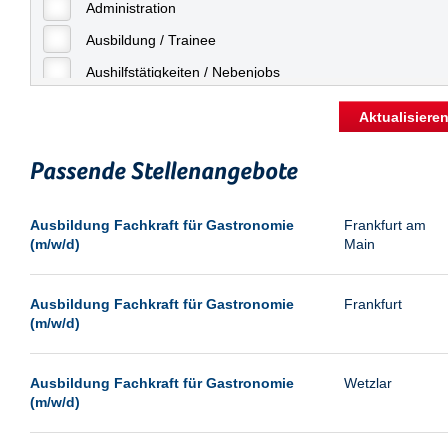
Freiburg
Administration
Geringfügige Beschäftigung
Fulda
Ausbildung / Trainee
Göppingen
Aushilfstätigkeiten / Nebenjobs
Göttingen
Kaufmännische Berufe
Aktualisiere
Günthersdorf
Management
Hamburg
Passende Stellenangebote
Sonstiges
Hannover
Vertrieb
Ausbildung Fachkraft für Gastronomie
Frankfurt am
Heilbronn
(m/w/d)
Main
Hermsdorf
Hildesheim
Ausbildung Fachkraft für Gastronomie
Frankfurt
(m/w/d)
Ingolstadt
Kassel
Ausbildung Fachkraft für Gastronomie
Wetzlar
Laatzen
(m/w/d)
Landau