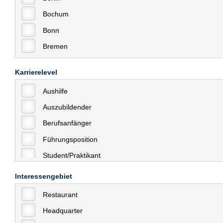
Bochum
Bonn
Bremen
Bremerhaven
Karrierelevel
Celle
Aushilfe
Chemnitz
Auszubildender
Dessau
Berufsanfänger
Dresden
Führungsposition
Düsseldorf
Student/Praktikant
Erfurt
Teilzeit
Essen
Interessengebiet
Vollzeit
Frankfurt
Restaurant
Allgemein
Frankfurt am Main
Headquarter
mit Berufserfahrung