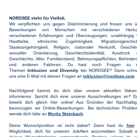
NORDSEE steht für Vielfalt.
Wir verpflichten uns gegen Diskriminierung und freuen uns ü
Bewerbungen von Menschen mit verschiedener Herkun
verschiedener Erfahrungen und Überzeugungen, unabhängig 
Hautfarbe, ethnischer Zugehörigkeit, Migrationsgeschich
Staatsangehörigkeit, Religion, nationaler Herkunft, Geschle
sexueller Orientierung, Geschlechtsidentität, Ausdruck 
Geschlechts, Alter, Familienstand, Betreuungspflichten, Behinde
und anderen Faktoren. Du hast noch Fragen zu 
Themen
Inklusion und Diversity
bei NORDSEE? Dann schre
uns eine E-Mail mit deinen Fragen an
inklusion@nordsee.com
.
Nachfolgend kannst du dich über unsere aktuellen Vakan
informieren. Spricht dich eine unserer Ausschreibungen an? 
bewirb dich gleich hier online! Aus Gründen der Nachhaltigk
bevorzugen wir Online-Bewerbungen. Bei technischen Proble
wende dich bitte an
Moritz Steinbach
.
Deine Wunschposition ist nicht dabei? Dann hast du
hier
Möglichkeit, dich für unseren JobAlert anzumelden. Sobald e