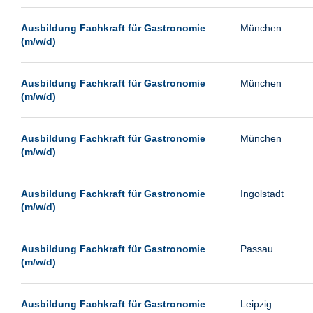
Passau
Ausbildung Fachkraft für Gastronomie
München
Pforzheim
(m/w/d)
Potsdam
Remscheid
Ausbildung Fachkraft für Gastronomie
München
(m/w/d)
Schwerin
Siegburg
Ausbildung Fachkraft für Gastronomie
München
Siegen
(m/w/d)
Ulm
Viernheim
Ausbildung Fachkraft für Gastronomie
Ingolstadt
(m/w/d)
Weimar
Weiterstadt
Ausbildung Fachkraft für Gastronomie
Passau
Wetzlar
(m/w/d)
Wuppertal
Wust/Brandenburg
Ausbildung Fachkraft für Gastronomie
Leipzig