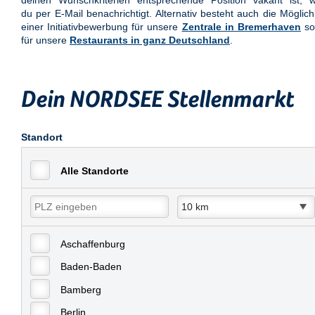
deinen Wunschkriterien entsprechende Position vakant ist, w
du per E-Mail benachrichtigt. Alternativ besteht auch die Möglich
einer Initiativbewerbung für unsere
Zentrale in Bremerhaven
so
für unsere
Restaurants in ganz Deutschland
.
Dein NORDSEE Stellenmarkt
Standort
Alle Standorte
Aschaffenburg
Baden-Baden
Bamberg
Berlin