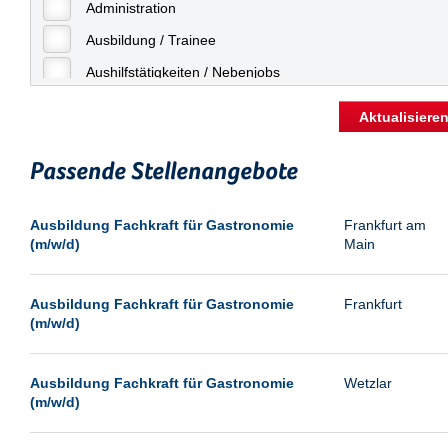
Freiburg
Administration
Geringfügige Beschäftigung
Fulda
Ausbildung / Trainee
Göppingen
Aushilfstätigkeiten / Nebenjobs
Göttingen
Kaufmännische Berufe
Aktualisiere
Günthersdorf
Management
Hamburg
Passende Stellenangebote
Sonstiges
Hannover
Vertrieb
Ausbildung Fachkraft für Gastronomie
Frankfurt am
Heilbronn
(m/w/d)
Main
Hermsdorf
Hildesheim
Ausbildung Fachkraft für Gastronomie
Frankfurt
(m/w/d)
Ingolstadt
Kassel
Ausbildung Fachkraft für Gastronomie
Wetzlar
Laatzen
(m/w/d)
Landau