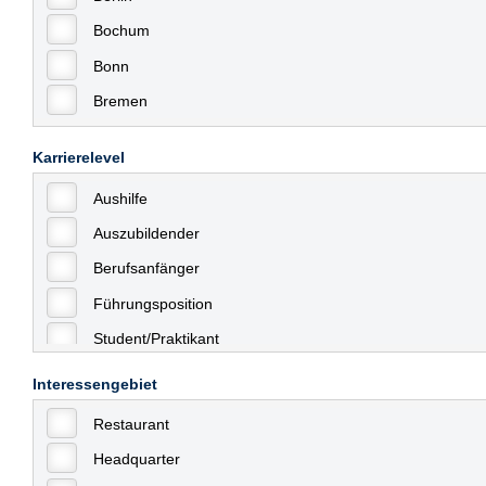
Bochum
Bonn
Bremen
Bremerhaven
Karrierelevel
Celle
Aushilfe
Chemnitz
Auszubildender
Dessau
Berufsanfänger
Dresden
Führungsposition
Düsseldorf
Student/Praktikant
Erfurt
Teilzeit
Essen
Interessengebiet
Vollzeit
Frankfurt
Restaurant
Allgemein
Frankfurt am Main
Headquarter
mit Berufserfahrung