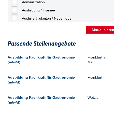
Freiburg
Administration
Geringfügige Beschäftigung
Fulda
Ausbildung / Trainee
Göppingen
Aushilfstätigkeiten / Nebenjobs
Göttingen
Kaufmännische Berufe
Aktualisiere
Günthersdorf
Management
Hamburg
Passende Stellenangebote
Sonstiges
Hannover
Vertrieb
Ausbildung Fachkraft für Gastronomie
Frankfurt am
Heilbronn
(m/w/d)
Main
Hermsdorf
Hildesheim
Ausbildung Fachkraft für Gastronomie
Frankfurt
(m/w/d)
Ingolstadt
Kassel
Ausbildung Fachkraft für Gastronomie
Wetzlar
Laatzen
(m/w/d)
Landau