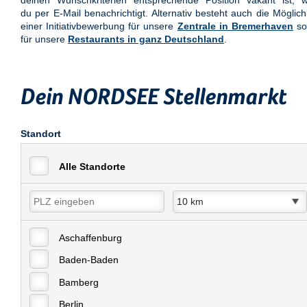
deinen Wunschkriterien entsprechende Position vakant ist, w
du per E-Mail benachrichtigt. Alternativ besteht auch die Möglich
einer Initiativbewerbung für unsere
Zentrale in Bremerhaven
so
für unsere
Restaurants in ganz Deutschland
.
Dein NORDSEE Stellenmarkt
Standort
Alle Standorte
Aschaffenburg
Baden-Baden
Bamberg
Berlin