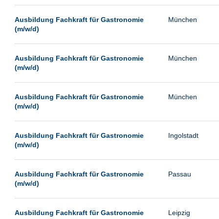
Passau
Ausbildung Fachkraft für Gastronomie
München
Pforzheim
(m/w/d)
Potsdam
Remscheid
Ausbildung Fachkraft für Gastronomie
München
(m/w/d)
Schwerin
Siegburg
Ausbildung Fachkraft für Gastronomie
München
Siegen
(m/w/d)
Ulm
Viernheim
Ausbildung Fachkraft für Gastronomie
Ingolstadt
(m/w/d)
Weimar
Weiterstadt
Ausbildung Fachkraft für Gastronomie
Passau
Wetzlar
(m/w/d)
Wuppertal
Wust/Brandenburg
Ausbildung Fachkraft für Gastronomie
Leipzig