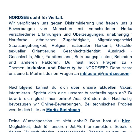
NORDSEE steht für Vielfalt.
Wir verpflichten uns gegen Diskriminierung und freuen uns ü
Bewerbungen von Menschen mit verschiedener Herkun
verschiedener Erfahrungen und Überzeugungen, unabhängig 
Hautfarbe, ethnischer Zugehörigkeit, Migrationsgeschich
Staatsangehörigkeit, Religion, nationaler Herkunft, Geschle
sexueller Orientierung, Geschlechtsidentität, Ausdruck 
Geschlechts, Alter, Familienstand, Betreuungspflichten, Behinde
und anderen Faktoren. Du hast noch Fragen zu 
Themen
Inklusion und Diversity
bei NORDSEE? Dann schre
uns eine E-Mail mit deinen Fragen an
inklusion@nordsee.com
.
Nachfolgend kannst du dich über unsere aktuellen Vakan
informieren. Spricht dich eine unserer Ausschreibungen an? 
bewirb dich gleich hier online! Aus Gründen der Nachhaltigk
bevorzugen wir Online-Bewerbungen. Bei technischen Proble
wende dich bitte an
Moritz Steinbach
.
Deine Wunschposition ist nicht dabei? Dann hast du
hier
Möglichkeit, dich für unseren JobAlert anzumelden. Sobald e