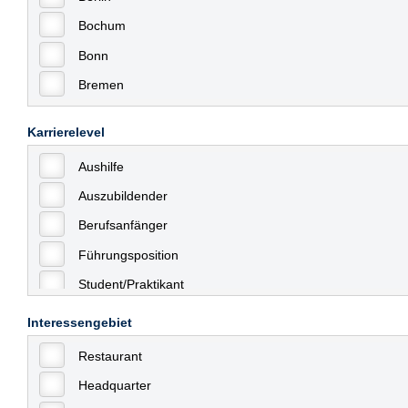
Bochum
Bonn
Bremen
Bremerhaven
Karrierelevel
Celle
Aushilfe
Chemnitz
Auszubildender
Dessau
Berufsanfänger
Dresden
Führungsposition
Düsseldorf
Student/Praktikant
Erfurt
Teilzeit
Essen
Interessengebiet
Vollzeit
Frankfurt
Restaurant
Allgemein
Frankfurt am Main
Headquarter
mit Berufserfahrung