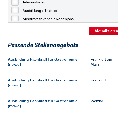
Freiburg
Administration
Geringfügige Beschäftigung
Fulda
Ausbildung / Trainee
Göppingen
Aushilfstätigkeiten / Nebenjobs
Göttingen
Kaufmännische Berufe
Aktualisiere
Günthersdorf
Management
Hamburg
Passende Stellenangebote
Sonstiges
Hannover
Vertrieb
Ausbildung Fachkraft für Gastronomie
Frankfurt am
Heilbronn
(m/w/d)
Main
Hermsdorf
Hildesheim
Ausbildung Fachkraft für Gastronomie
Frankfurt
(m/w/d)
Ingolstadt
Kassel
Ausbildung Fachkraft für Gastronomie
Wetzlar
Laatzen
(m/w/d)
Landau