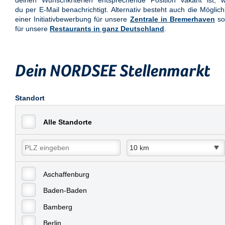
deinen Wunschkriterien entsprechende Position vakant ist, w
du per E-Mail benachrichtigt. Alternativ besteht auch die Möglich
einer Initiativbewerbung für unsere
Zentrale in Bremerhaven
so
für unsere
Restaurants in ganz Deutschland
.
Dein NORDSEE Stellenmarkt
Standort
Alle Standorte
Aschaffenburg
Baden-Baden
Bamberg
Berlin