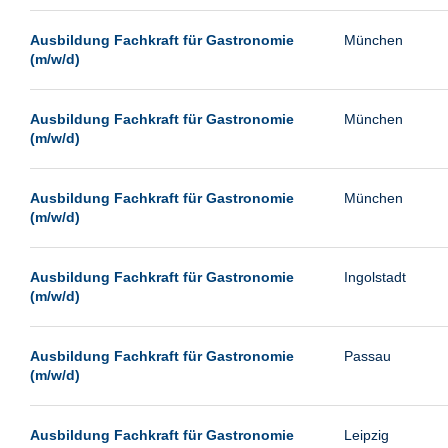
Passau
Ausbildung Fachkraft für Gastronomie
München
Pforzheim
(m/w/d)
Potsdam
Remscheid
Ausbildung Fachkraft für Gastronomie
München
(m/w/d)
Schwerin
Siegburg
Ausbildung Fachkraft für Gastronomie
München
Siegen
(m/w/d)
Ulm
Viernheim
Ausbildung Fachkraft für Gastronomie
Ingolstadt
(m/w/d)
Weimar
Weiterstadt
Ausbildung Fachkraft für Gastronomie
Passau
Wetzlar
(m/w/d)
Wuppertal
Wust/Brandenburg
Ausbildung Fachkraft für Gastronomie
Leipzig