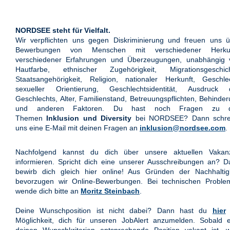
NORDSEE steht für Vielfalt.
Wir verpflichten uns gegen Diskriminierung und freuen uns ü
Bewerbungen von Menschen mit verschiedener Herkun
verschiedener Erfahrungen und Überzeugungen, unabhängig 
Hautfarbe, ethnischer Zugehörigkeit, Migrationsgeschich
Staatsangehörigkeit, Religion, nationaler Herkunft, Geschle
sexueller Orientierung, Geschlechtsidentität, Ausdruck 
Geschlechts, Alter, Familienstand, Betreuungspflichten, Behinde
und anderen Faktoren. Du hast noch Fragen zu 
Themen
Inklusion und Diversity
bei NORDSEE? Dann schre
uns eine E-Mail mit deinen Fragen an
inklusion@nordsee.com
.
Nachfolgend kannst du dich über unsere aktuellen Vakan
informieren. Spricht dich eine unserer Ausschreibungen an? 
bewirb dich gleich hier online! Aus Gründen der Nachhaltigk
bevorzugen wir Online-Bewerbungen. Bei technischen Proble
wende dich bitte an
Moritz Steinbach
.
Deine Wunschposition ist nicht dabei? Dann hast du
hier
Möglichkeit, dich für unseren JobAlert anzumelden. Sobald e