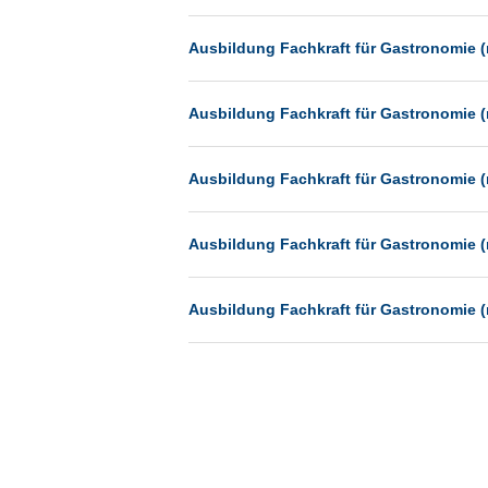
Münster
Ausbildung Fachkraft für Gastronomie (
Neu-Isenburg
Neubrandenburg
Ausbildung Fachkraft für Gastronomie (
Neumünster
Neunkirchen
Ausbildung Fachkraft für Gastronomie (
Oldenburg
Paderborn
Ausbildung Fachkraft für Gastronomie (
Passau
Pforzheim
Ausbildung Fachkraft für Gastronomie (
Potsdam
Remscheid
Schwerin
Siegburg
Siegen