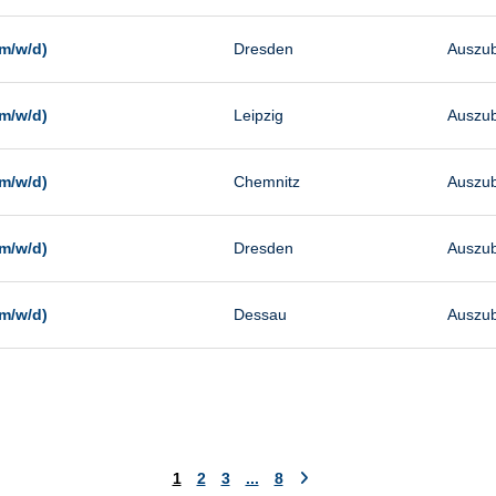
m/w/d)
Dresden
Auszub
m/w/d)
Leipzig
Auszub
m/w/d)
Chemnitz
Auszub
m/w/d)
Dresden
Auszub
m/w/d)
Dessau
Auszub
1
2
3
...
8