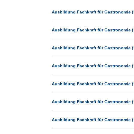
Dessau
Dresden
Ausbildung Fachkraft für Gastronomie (
Düsseldorf
Ausbildung Fachkraft für Gastronomie (
Erfurt
Essen
Ausbildung Fachkraft für Gastronomie (
Frankfurt
Frankfurt am Main
Ausbildung Fachkraft für Gastronomie (
Freiburg
Fulda
Ausbildung Fachkraft für Gastronomie (
Göppingen
Göttingen
Ausbildung Fachkraft für Gastronomie (
Günthersdorf
Hamburg
Ausbildung Fachkraft für Gastronomie (
Hannover