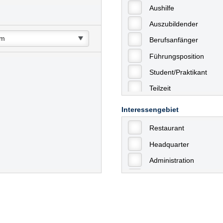
Aushilfe
Auszubildender
Berufsanfänger
Führungsposition
Student/Praktikant
Teilzeit
Vollzeit
Interessengebiet
Allgemein
Restaurant
mit Berufserfahrung
Headquarter
Geringfügige Beschäft
Administration
Ausbildung / Trainee
Aushilfstätigkeiten / N
Kaufmännische Berufe