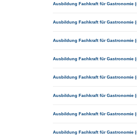
Heilbronn
Ausbildung Fachkraft für Gastronomie (
Hermsdorf
Ausbildung Fachkraft für Gastronomie (
Hildesheim
Ingolstadt
Ausbildung Fachkraft für Gastronomie (
Kassel
Laatzen
Ausbildung Fachkraft für Gastronomie (
Landau
Leipzig
Ausbildung Fachkraft für Gastronomie (
Leverkusen
Ludwigshafen
Ausbildung Fachkraft für Gastronomie (
Magdeburg
Mainz
Ausbildung Fachkraft für Gastronomie (
Mannheim
München
Ausbildung Fachkraft für Gastronomie (