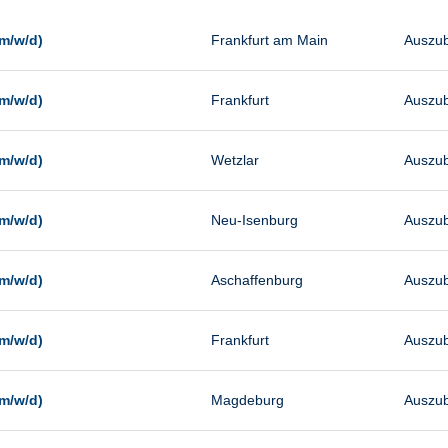
Management
Sonstiges
m/w/d)
Frankfurt am Main
Auszub
Vertrieb
m/w/d)
Frankfurt
Auszub
m/w/d)
Wetzlar
Auszub
m/w/d)
Neu-Isenburg
Auszub
m/w/d)
Aschaffenburg
Auszub
m/w/d)
Frankfurt
Auszub
m/w/d)
Magdeburg
Auszub