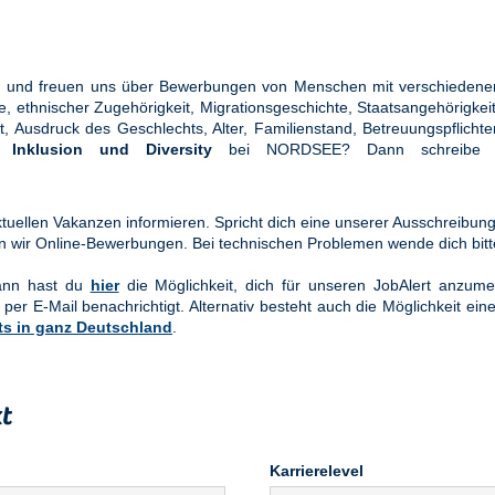
ung und freuen uns über Bewerbungen von Menschen mit verschiedener
ethnischer Zugehörigkeit, Migrationsgeschichte, Staatsangehörigkeit, 
tät, Ausdruck des Geschlechts, Alter, Familienstand, Betreuungspflic
en
Inklusion und Diversity
bei NORDSEE? Dann schreibe u
uellen Vakanzen informieren. Spricht dich eine unserer Ausschreibung
n wir Online-Bewerbungen. Bei technischen Problemen wende dich bit
Dann hast du
hier
die Möglichkeit, dich für unseren JobAlert anzume
 per E-Mail benachrichtigt. Alternativ besteht auch die Möglichkeit ein
ts in ganz Deutschland
.
t
Karrierelevel