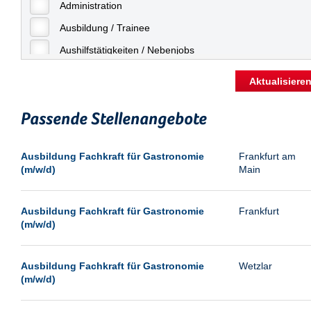
Freiburg
Administration
Geringfügige Beschäftigung
Fulda
Ausbildung / Trainee
Göppingen
Aushilfstätigkeiten / Nebenjobs
Göttingen
Kaufmännische Berufe
Aktualisiere
Günthersdorf
Management
Hamburg
Passende Stellenangebote
Sonstiges
Hannover
Vertrieb
Ausbildung Fachkraft für Gastronomie
Frankfurt am
Heilbronn
(m/w/d)
Main
Hermsdorf
Hildesheim
Ausbildung Fachkraft für Gastronomie
Frankfurt
(m/w/d)
Ingolstadt
Kassel
Ausbildung Fachkraft für Gastronomie
Wetzlar
Laatzen
(m/w/d)
Landau