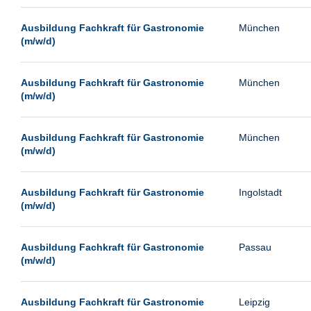
Passau
Ausbildung Fachkraft für Gastronomie
München
Pforzheim
(m/w/d)
Potsdam
Remscheid
Ausbildung Fachkraft für Gastronomie
München
(m/w/d)
Schwerin
Siegburg
Ausbildung Fachkraft für Gastronomie
München
Siegen
(m/w/d)
Ulm
Viernheim
Ausbildung Fachkraft für Gastronomie
Ingolstadt
(m/w/d)
Weimar
Weiterstadt
Ausbildung Fachkraft für Gastronomie
Passau
Wetzlar
(m/w/d)
Wuppertal
Wust/Brandenburg
Ausbildung Fachkraft für Gastronomie
Leipzig