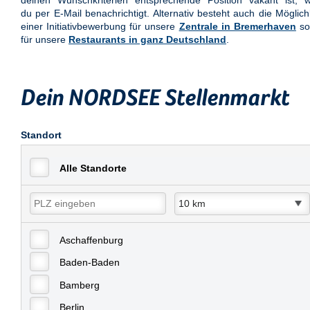
deinen Wunschkriterien entsprechende Position vakant ist, w
du per E-Mail benachrichtigt. Alternativ besteht auch die Möglich
einer Initiativbewerbung für unsere
Zentrale in Bremerhaven
so
für unsere
Restaurants in ganz Deutschland
.
Dein NORDSEE Stellenmarkt
Standort
Alle Standorte
Aschaffenburg
Baden-Baden
Bamberg
Berlin