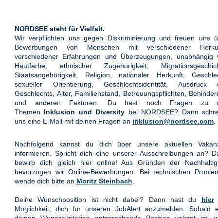
NORDSEE steht für Vielfalt.
Wir verpflichten uns gegen Diskriminierung und freuen uns ü
Bewerbungen von Menschen mit verschiedener Herkun
verschiedener Erfahrungen und Überzeugungen, unabhängig 
Hautfarbe, ethnischer Zugehörigkeit, Migrationsgeschich
Staatsangehörigkeit, Religion, nationaler Herkunft, Geschle
sexueller Orientierung, Geschlechtsidentität, Ausdruck 
Geschlechts, Alter, Familienstand, Betreuungspflichten, Behinde
und anderen Faktoren. Du hast noch Fragen zu 
Themen
Inklusion und Diversity
bei NORDSEE? Dann schre
uns eine E-Mail mit deinen Fragen an
inklusion@nordsee.com
.
Nachfolgend kannst du dich über unsere aktuellen Vakan
informieren. Spricht dich eine unserer Ausschreibungen an? 
bewirb dich gleich hier online! Aus Gründen der Nachhaltigk
bevorzugen wir Online-Bewerbungen. Bei technischen Proble
wende dich bitte an
Moritz Steinbach
.
Deine Wunschposition ist nicht dabei? Dann hast du
hier
Möglichkeit, dich für unseren JobAlert anzumelden. Sobald e