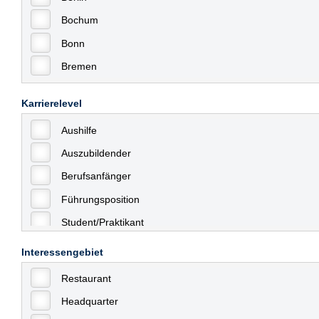
Bochum
Bonn
Bremen
Bremerhaven
Karrierelevel
Celle
Aushilfe
Chemnitz
Auszubildender
Dessau
Berufsanfänger
Dresden
Führungsposition
Düsseldorf
Student/Praktikant
Erfurt
Teilzeit
Essen
Interessengebiet
Vollzeit
Frankfurt
Restaurant
Allgemein
Frankfurt am Main
Headquarter
mit Berufserfahrung