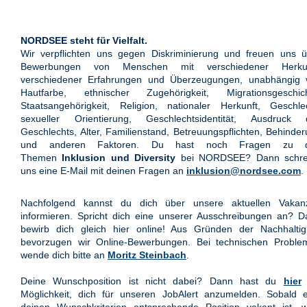
NORDSEE steht für Vielfalt.
Wir verpflichten uns gegen Diskriminierung und freuen uns ü
Bewerbungen von Menschen mit verschiedener Herkun
verschiedener Erfahrungen und Überzeugungen, unabhängig 
Hautfarbe, ethnischer Zugehörigkeit, Migrationsgeschich
Staatsangehörigkeit, Religion, nationaler Herkunft, Geschle
sexueller Orientierung, Geschlechtsidentität, Ausdruck 
Geschlechts, Alter, Familienstand, Betreuungspflichten, Behinde
und anderen Faktoren. Du hast noch Fragen zu 
Themen
Inklusion und Diversity
bei NORDSEE? Dann schre
uns eine E-Mail mit deinen Fragen an
inklusion@nordsee.com
.
Nachfolgend kannst du dich über unsere aktuellen Vakan
informieren. Spricht dich eine unserer Ausschreibungen an? 
bewirb dich gleich hier online! Aus Gründen der Nachhaltigk
bevorzugen wir Online-Bewerbungen. Bei technischen Proble
wende dich bitte an
Moritz Steinbach
.
Deine Wunschposition ist nicht dabei? Dann hast du
hier
Möglichkeit, dich für unseren JobAlert anzumelden. Sobald e