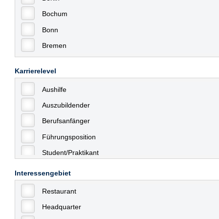
Bochum
Bonn
Bremen
Bremerhaven
Karrierelevel
Celle
Aushilfe
Chemnitz
Auszubildender
Dessau
Berufsanfänger
Dresden
Führungsposition
Düsseldorf
Student/Praktikant
Erfurt
Teilzeit
Essen
Interessengebiet
Vollzeit
Frankfurt
Restaurant
Allgemein
Frankfurt am Main
Headquarter
mit Berufserfahrung