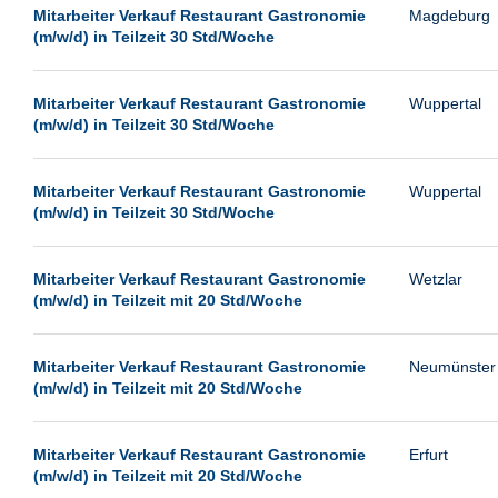
Leipzig
Mitarbeiter Verkauf Restaurant Gastronomie
Magdeburg
(m/w/d) in Teilzeit 30 Std/Woche
Leverkusen
Ludwigshafen
Mitarbeiter Verkauf Restaurant Gastronomie
Wuppertal
Magdeburg
(m/w/d) in Teilzeit 30 Std/Woche
Mainz
Mannheim
Mitarbeiter Verkauf Restaurant Gastronomie
Wuppertal
(m/w/d) in Teilzeit 30 Std/Woche
München
Münster
Mitarbeiter Verkauf Restaurant Gastronomie
Wetzlar
Neu-Isenburg
(m/w/d) in Teilzeit mit 20 Std/Woche
Neubrandenburg
Mitarbeiter Verkauf Restaurant Gastronomie
Neumünster
Neumünster
(m/w/d) in Teilzeit mit 20 Std/Woche
Neunkirchen
Oldenburg
Mitarbeiter Verkauf Restaurant Gastronomie
Erfurt
Paderborn
(m/w/d) in Teilzeit mit 20 Std/Woche