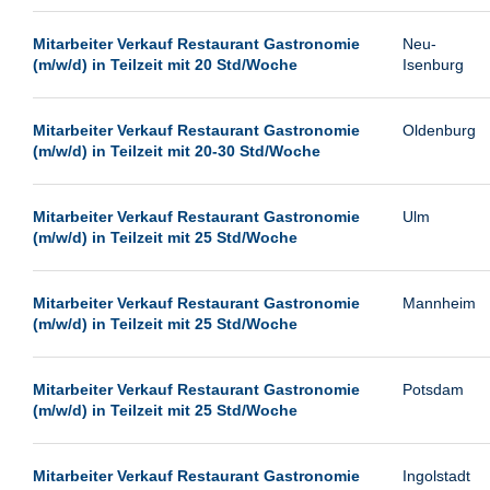
Passau
Mitarbeiter Verkauf Restaurant Gastronomie
Neu-
Pforzheim
(m/w/d) in Teilzeit mit 20 Std/Woche
Isenburg
Potsdam
Remscheid
Mitarbeiter Verkauf Restaurant Gastronomie
Oldenburg
(m/w/d) in Teilzeit mit 20-30 Std/Woche
Schwerin
Siegen
Mitarbeiter Verkauf Restaurant Gastronomie
Ulm
Ulm
(m/w/d) in Teilzeit mit 25 Std/Woche
Viernheim
Weimar
Mitarbeiter Verkauf Restaurant Gastronomie
Mannheim
(m/w/d) in Teilzeit mit 25 Std/Woche
Weiterstadt
Wetzlar
Mitarbeiter Verkauf Restaurant Gastronomie
Potsdam
Wuppertal
(m/w/d) in Teilzeit mit 25 Std/Woche
Wust/Brandenburg
Mitarbeiter Verkauf Restaurant Gastronomie
Ingolstadt