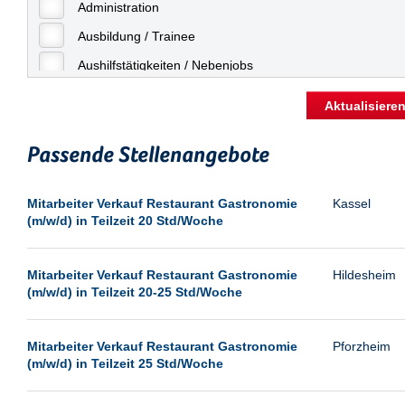
Freiburg
Administration
Geringfügige Beschäftigung
Fulda
Ausbildung / Trainee
Göppingen
Aushilfstätigkeiten / Nebenjobs
Göttingen
Kaufmännische Berufe
Aktualisiere
Günthersdorf
Management
Hamburg
Passende Stellenangebote
Sonstiges
Hannover
Vertrieb
Mitarbeiter Verkauf Restaurant Gastronomie
Kassel
Heilbronn
(m/w/d) in Teilzeit 20 Std/Woche
Hermsdorf
Hildesheim
Mitarbeiter Verkauf Restaurant Gastronomie
Hildesheim
(m/w/d) in Teilzeit 20-25 Std/Woche
Ingolstadt
Kassel
Mitarbeiter Verkauf Restaurant Gastronomie
Pforzheim
Laatzen
(m/w/d) in Teilzeit 25 Std/Woche
Landau