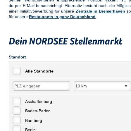
deinen Wunschkriterien entsprechende Position vakant ist, w
du per E-Mail benachrichtigt. Alternativ besteht auch die Möglich
einer Initiativbewerbung für unsere
Zentrale in Bremerhaven
so
für unsere
Restaurants in ganz Deutschland
.
Dein NORDSEE Stellenmarkt
Standort
Alle Standorte
Aschaffenburg
Baden-Baden
Bamberg
Berlin