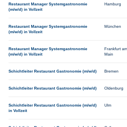
Leipzig
Restaurant Manager Systemgastronomie
Hamburg
(m/w/d) in Vollzeit
Leverkusen
Ludwigshafen
Restaurant Manager Systemgastronomie
München
Magdeburg
(m/w/d) in Vollzeit
Mainz
Mannheim
Restaurant Manager Systemgastronomie
Frankfurt a
(m/w/d) in Vollzeit
Main
München
Münster
Schichtleiter Restaurant Gastronomie (m/w/d)
Bremen
Neu-Isenburg
Neubrandenburg
Schichtleiter Restaurant Gastronomie (m/w/d)
Oldenburg
Neumünster
Neunkirchen
Schichtleiter Restaurant Gastronomie (m/w/d)
Ulm
in Vollzeit
Oldenburg
Paderborn