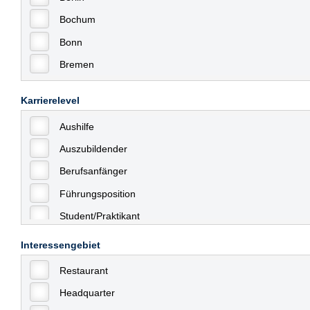
Bochum
Bonn
Bremen
Bremerhaven
Karrierelevel
Celle
Aushilfe
Chemnitz
Auszubildender
Dessau
Berufsanfänger
Dresden
Führungsposition
Düsseldorf
Student/Praktikant
Erfurt
Teilzeit
Essen
Interessengebiet
Vollzeit
Frankfurt
Restaurant
Allgemein
Frankfurt am Main
Headquarter
mit Berufserfahrung