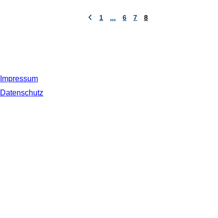
1
...
6
7
8
Impressum
Datenschutz
© 2019 NORDSEE