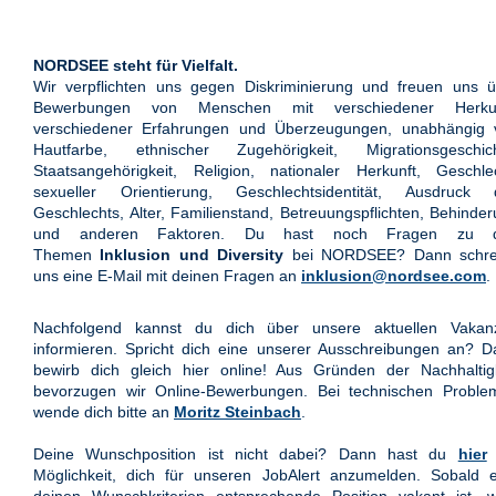
NORDSEE steht für Vielfalt.
Wir verpflichten uns gegen Diskriminierung und freuen uns ü
Bewerbungen von Menschen mit verschiedener Herkun
verschiedener Erfahrungen und Überzeugungen, unabhängig 
Hautfarbe, ethnischer Zugehörigkeit, Migrationsgeschich
Staatsangehörigkeit, Religion, nationaler Herkunft, Geschle
sexueller Orientierung, Geschlechtsidentität, Ausdruck 
Geschlechts, Alter, Familienstand, Betreuungspflichten, Behinde
und anderen Faktoren. Du hast noch Fragen zu 
Themen
Inklusion und Diversity
bei NORDSEE? Dann schre
uns eine E-Mail mit deinen Fragen an
inklusion@nordsee.com
.
Nachfolgend kannst du dich über unsere aktuellen Vakan
informieren. Spricht dich eine unserer Ausschreibungen an? 
bewirb dich gleich hier online! Aus Gründen der Nachhaltigk
bevorzugen wir Online-Bewerbungen. Bei technischen Proble
wende dich bitte an
Moritz Steinbach
.
Deine Wunschposition ist nicht dabei? Dann hast du
hier
Möglichkeit, dich für unseren JobAlert anzumelden. Sobald e