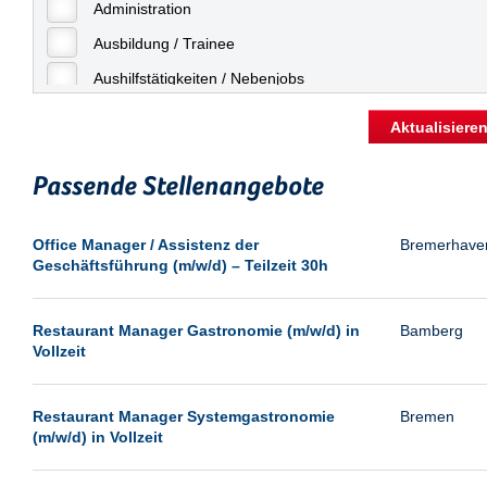
Freiburg
Administration
Geringfügige Beschäftigung
Fulda
Ausbildung / Trainee
Göppingen
Aushilfstätigkeiten / Nebenjobs
Göttingen
Kaufmännische Berufe
Aktualisiere
Günthersdorf
Management
Hamburg
Passende Stellenangebote
Sonstiges
Hannover
Vertrieb
Office Manager / Assistenz der
Bremerhave
Heilbronn
Geschäftsführung (m/w/d) – Teilzeit 30h
Hermsdorf
Hildesheim
Restaurant Manager Gastronomie (m/w/d) in
Bamberg
Vollzeit
Ingolstadt
Kassel
Restaurant Manager Systemgastronomie
Bremen
Laatzen
(m/w/d) in Vollzeit
Landau