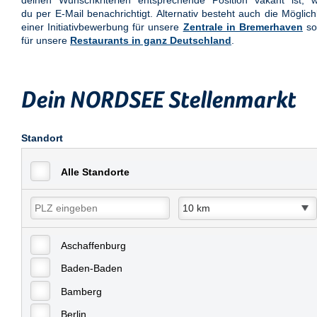
deinen Wunschkriterien entsprechende Position vakant ist, w
du per E-Mail benachrichtigt. Alternativ besteht auch die Möglich
einer Initiativbewerbung für unsere
Zentrale in Bremerhaven
so
für unsere
Restaurants in ganz Deutschland
.
Dein NORDSEE Stellenmarkt
Standort
Alle Standorte
Aschaffenburg
Baden-Baden
Bamberg
Berlin