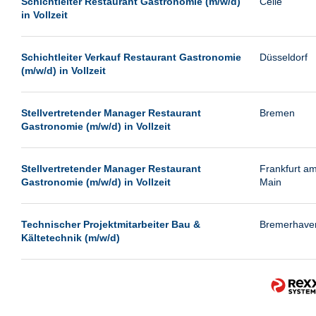
Schichtleiter Restaurant Gastronomie (m/w/d)
Celle
Passau
in Vollzeit
Potsdam
Remscheid
Schichtleiter Verkauf Restaurant Gastronomie
Düsseldorf
(m/w/d) in Vollzeit
Schwerin
Siegburg
Stellvertretender Manager Restaurant
Bremen
Siegen
Gastronomie (m/w/d) in Vollzeit
Ulm
Viernheim
Stellvertretender Manager Restaurant
Frankfurt a
Gastronomie (m/w/d) in Vollzeit
Main
Weimar
Weiterstadt
Technischer Projektmitarbeiter Bau &
Bremerhave
Wetzlar
Kältetechnik (m/w/d)
Wuppertal
Wust/Brandenburg