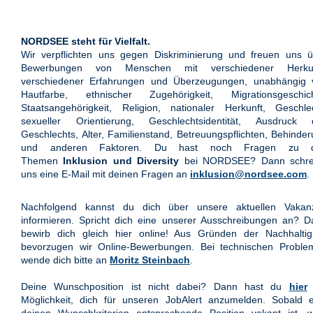
NORDSEE steht für Vielfalt.
Wir verpflichten uns gegen Diskriminierung und freuen uns ü
Bewerbungen von Menschen mit verschiedener Herkun
verschiedener Erfahrungen und Überzeugungen, unabhängig 
Hautfarbe, ethnischer Zugehörigkeit, Migrationsgeschich
Staatsangehörigkeit, Religion, nationaler Herkunft, Geschle
sexueller Orientierung, Geschlechtsidentität, Ausdruck 
Geschlechts, Alter, Familienstand, Betreuungspflichten, Behinde
und anderen Faktoren. Du hast noch Fragen zu 
Themen
Inklusion und Diversity
bei NORDSEE? Dann schre
uns eine E-Mail mit deinen Fragen an
inklusion@nordsee.com
.
Nachfolgend kannst du dich über unsere aktuellen Vakan
informieren. Spricht dich eine unserer Ausschreibungen an? 
bewirb dich gleich hier online! Aus Gründen der Nachhaltigk
bevorzugen wir Online-Bewerbungen. Bei technischen Proble
wende dich bitte an
Moritz Steinbach
.
Deine Wunschposition ist nicht dabei? Dann hast du
hier
Möglichkeit, dich für unseren JobAlert anzumelden. Sobald e