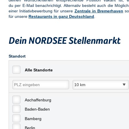
deinen Wunschkriterien entsprechende Position vakant ist, w
du per E-Mail benachrichtigt. Alternativ besteht auch die Möglich
einer Initiativbewerbung für unsere
Zentrale in Bremerhaven
so
für unsere
Restaurants in ganz Deutschland
.
Dein NORDSEE Stellenmarkt
Standort
Alle Standorte
Aschaffenburg
Baden-Baden
Bamberg
Berlin