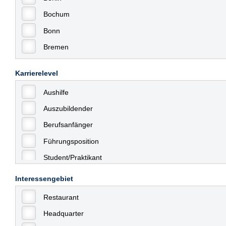
Bochum
Bonn
Bremen
Bremerhaven
Karrierelevel
Celle
Aushilfe
Chemnitz
Auszubildender
Dessau
Berufsanfänger
Dresden
Führungsposition
Düsseldorf
Student/Praktikant
Erfurt
Teilzeit
Essen
Interessengebiet
Vollzeit
Frankfurt
Restaurant
Allgemein
Frankfurt am Main
Headquarter
mit Berufserfahrung