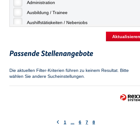
Freiburg
Administration
Geringfügige Beschäftigung
Fulda
Ausbildung / Trainee
Göppingen
Aushilfstätigkeiten / Nebenjobs
Göttingen
Kaufmännische Berufe
Aktualisiere
Günthersdorf
Management
Hamburg
Passende Stellenangebote
Sonstiges
Hannover
Vertrieb
Die aktuellen Filter-Kriterien führen zu keinem Resultat. Bitte
Heilbronn
wählen Sie andere Sucheinstellungen.
Hermsdorf
Hildesheim
Ingolstadt
Kassel
Laatzen
1
...
6
7
8
Landau