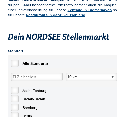
deinen Wunschkriterien entsprechende Position vakant ist, w
du per E-Mail benachrichtigt. Alternativ besteht auch die Möglich
einer Initiativbewerbung für unsere
Zentrale in Bremerhaven
so
für unsere
Restaurants in ganz Deutschland
.
Dein NORDSEE Stellenmarkt
Standort
Alle Standorte
Aschaffenburg
Baden-Baden
Bamberg
Berlin