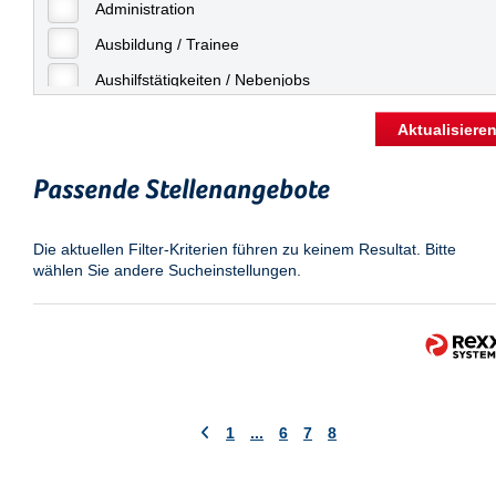
Freiburg
Administration
Geringfügige Beschäftigung
Fulda
Ausbildung / Trainee
Göppingen
Aushilfstätigkeiten / Nebenjobs
Göttingen
Kaufmännische Berufe
Aktualisiere
Günthersdorf
Management
Hamburg
Passende Stellenangebote
Sonstiges
Hannover
Vertrieb
Die aktuellen Filter-Kriterien führen zu keinem Resultat. Bitte
Heilbronn
wählen Sie andere Sucheinstellungen.
Hermsdorf
Hildesheim
Ingolstadt
Karlsruhe
Kassel
1
...
6
7
8
Laatzen