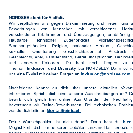
NORDSEE steht für Vielfalt.
Wir verpflichten uns gegen Diskriminierung und freuen uns ü
Bewerbungen von Menschen mit verschiedener Herkun
verschiedener Erfahrungen und Überzeugungen, unabhängig 
Hautfarbe, ethnischer Zugehörigkeit, Migrationsgeschich
Staatsangehörigkeit, Religion, nationaler Herkunft, Geschle
sexueller Orientierung, Geschlechtsidentität, Ausdruck 
Geschlechts, Alter, Familienstand, Betreuungspflichten, Behinde
und anderen Faktoren. Du hast noch Fragen zu 
Themen
Inklusion und Diversity
bei NORDSEE? Dann schre
uns eine E-Mail mit deinen Fragen an
inklusion@nordsee.com
.
Nachfolgend kannst du dich über unsere aktuellen Vakan
informieren. Spricht dich eine unserer Ausschreibungen an? 
bewirb dich gleich hier online! Aus Gründen der Nachhaltigk
bevorzugen wir Online-Bewerbungen. Bei technischen Proble
wende dich bitte an
Moritz Steinbach
.
Deine Wunschposition ist nicht dabei? Dann hast du
hier
Möglichkeit, dich für unseren JobAlert anzumelden. Sobald e