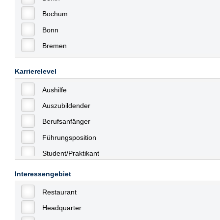
Bochum
Bonn
Bremen
Bremerhaven
Karrierelevel
Celle
Aushilfe
Chemnitz
Auszubildender
Dessau
Berufsanfänger
Dresden
Führungsposition
Düsseldorf
Student/Praktikant
Erfurt
Teilzeit
Essen
Interessengebiet
Vollzeit
Frankfurt
Restaurant
Allgemein
Frankfurt am Main
Headquarter
mit Berufserfahrung