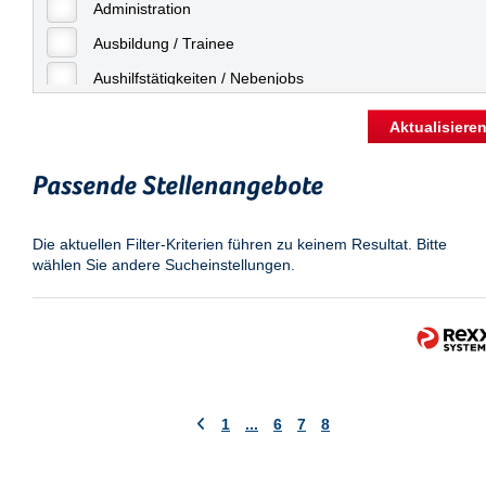
Freiburg
Administration
Geringfügige Beschäftigung
Fulda
Ausbildung / Trainee
Göppingen
Aushilfstätigkeiten / Nebenjobs
Göttingen
Kaufmännische Berufe
Aktualisiere
Günthersdorf
Management
Hamburg
Passende Stellenangebote
Sonstiges
Hannover
Vertrieb
Die aktuellen Filter-Kriterien führen zu keinem Resultat. Bitte
Heilbronn
wählen Sie andere Sucheinstellungen.
Hermsdorf
Hildesheim
Ingolstadt
Kassel
Laatzen
1
...
6
7
8
Landau