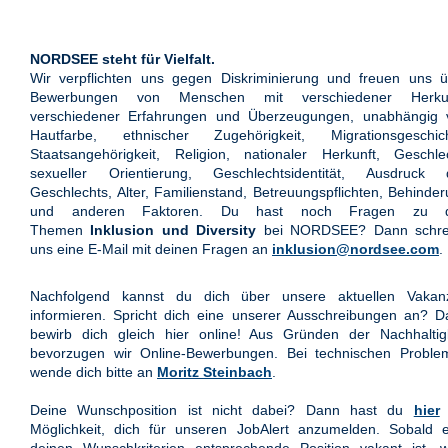
NORDSEE steht für Vielfalt.
Wir verpflichten uns gegen Diskriminierung und freuen uns ü
Bewerbungen von Menschen mit verschiedener Herkun
verschiedener Erfahrungen und Überzeugungen, unabhängig 
Hautfarbe, ethnischer Zugehörigkeit, Migrationsgeschich
Staatsangehörigkeit, Religion, nationaler Herkunft, Geschle
sexueller Orientierung, Geschlechtsidentität, Ausdruck 
Geschlechts, Alter, Familienstand, Betreuungspflichten, Behinde
und anderen Faktoren. Du hast noch Fragen zu 
Themen
Inklusion und Diversity
bei NORDSEE? Dann schre
uns eine E-Mail mit deinen Fragen an
inklusion@nordsee.com
.
Nachfolgend kannst du dich über unsere aktuellen Vakan
informieren. Spricht dich eine unserer Ausschreibungen an? 
bewirb dich gleich hier online! Aus Gründen der Nachhaltigk
bevorzugen wir Online-Bewerbungen. Bei technischen Proble
wende dich bitte an
Moritz Steinbach
.
Deine Wunschposition ist nicht dabei? Dann hast du
hier
Möglichkeit, dich für unseren JobAlert anzumelden. Sobald e