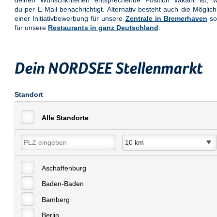
deinen Wunschkriterien entsprechende Position vakant ist, w
du per E-Mail benachrichtigt. Alternativ besteht auch die Möglich
einer Initiativbewerbung für unsere
Zentrale in Bremerhaven
so
für unsere
Restaurants in ganz Deutschland
.
Dein NORDSEE Stellenmarkt
Standort
Alle Standorte
Aschaffenburg
Baden-Baden
Bamberg
Berlin