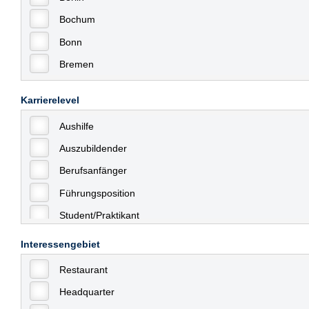
Bochum
Bonn
Bremen
Bremerhaven
Karrierelevel
Celle
Aushilfe
Chemnitz
Auszubildender
Dessau
Berufsanfänger
Dresden
Führungsposition
Düsseldorf
Student/Praktikant
Erfurt
Teilzeit
Essen
Interessengebiet
Vollzeit
Frankfurt
Restaurant
Allgemein
Frankfurt am Main
Headquarter
mit Berufserfahrung