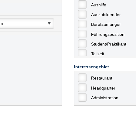
Aushilfe
Auszubildender
Berufsanfänger
Führungsposition
Student/Praktikant
Teilzeit
Vollzeit
Interessengebiet
Allgemein
Restaurant
mit Berufserfahrung
Headquarter
Geringfügige Beschäft
Administration
Ausbildung / Trainee
Aushilfstätigkeiten / N
Kaufmännische Berufe