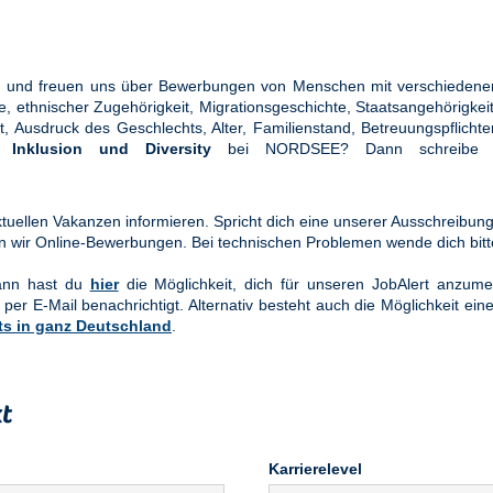
ung und freuen uns über Bewerbungen von Menschen mit verschiedener
ethnischer Zugehörigkeit, Migrationsgeschichte, Staatsangehörigkeit, 
tät, Ausdruck des Geschlechts, Alter, Familienstand, Betreuungspflic
en
Inklusion und Diversity
bei NORDSEE? Dann schreibe u
uellen Vakanzen informieren. Spricht dich eine unserer Ausschreibung
n wir Online-Bewerbungen. Bei technischen Problemen wende dich bit
Dann hast du
hier
die Möglichkeit, dich für unseren JobAlert anzume
 per E-Mail benachrichtigt. Alternativ besteht auch die Möglichkeit ein
ts in ganz Deutschland
.
t
Karrierelevel