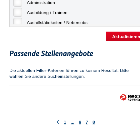
Freiburg
Administration
Geringfügige Beschäftigung
Fulda
Ausbildung / Trainee
Göppingen
Aushilfstätigkeiten / Nebenjobs
Göttingen
Kaufmännische Berufe
Aktualisiere
Günthersdorf
Management
Hamburg
Passende Stellenangebote
Sonstiges
Hannover
Vertrieb
Die aktuellen Filter-Kriterien führen zu keinem Resultat. Bitte
Heilbronn
wählen Sie andere Sucheinstellungen.
Hermsdorf
Hildesheim
Ingolstadt
Kassel
Laatzen
1
...
6
7
8
Landau