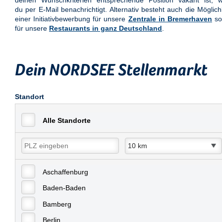
deinen Wunschkriterien entsprechende Position vakant ist, w
du per E-Mail benachrichtigt. Alternativ besteht auch die Möglich
einer Initiativbewerbung für unsere
Zentrale in Bremerhaven
so
für unsere
Restaurants in ganz Deutschland
.
Dein NORDSEE Stellenmarkt
Standort
Alle Standorte
Aschaffenburg
Baden-Baden
Bamberg
Berlin