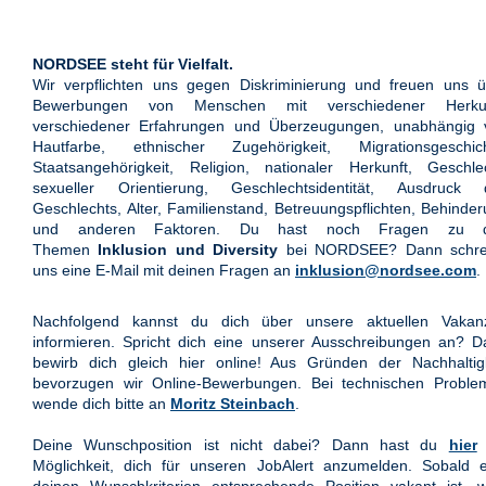
NORDSEE steht für Vielfalt.
Wir verpflichten uns gegen Diskriminierung und freuen uns ü
Bewerbungen von Menschen mit verschiedener Herkun
verschiedener Erfahrungen und Überzeugungen, unabhängig 
Hautfarbe, ethnischer Zugehörigkeit, Migrationsgeschich
Staatsangehörigkeit, Religion, nationaler Herkunft, Geschle
sexueller Orientierung, Geschlechtsidentität, Ausdruck 
Geschlechts, Alter, Familienstand, Betreuungspflichten, Behinde
und anderen Faktoren. Du hast noch Fragen zu 
Themen
Inklusion und Diversity
bei NORDSEE? Dann schre
uns eine E-Mail mit deinen Fragen an
inklusion@nordsee.com
.
Nachfolgend kannst du dich über unsere aktuellen Vakan
informieren. Spricht dich eine unserer Ausschreibungen an? 
bewirb dich gleich hier online! Aus Gründen der Nachhaltigk
bevorzugen wir Online-Bewerbungen. Bei technischen Proble
wende dich bitte an
Moritz Steinbach
.
Deine Wunschposition ist nicht dabei? Dann hast du
hier
Möglichkeit, dich für unseren JobAlert anzumelden. Sobald e