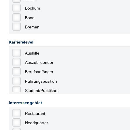
Bochum
Bonn
Bremen
Bremerhaven
Karrierelevel
Celle
Aushilfe
Chemnitz
Auszubildender
Dessau
Berufsanfänger
Dresden
Führungsposition
Düsseldorf
Student/Praktikant
Erfurt
Teilzeit
Essen
Interessengebiet
Vollzeit
Frankfurt
Restaurant
Allgemein
Frankfurt am Main
Headquarter
mit Berufserfahrung