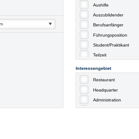
Aushilfe
Auszubildender
Berufsanfänger
Führungsposition
Student/Praktikant
Teilzeit
Vollzeit
Interessengebiet
Allgemein
Restaurant
mit Berufserfahrung
Headquarter
Geringfügige Beschäft
Administration
Ausbildung / Trainee
Aushilfstätigkeiten / N
Kaufmännische Berufe