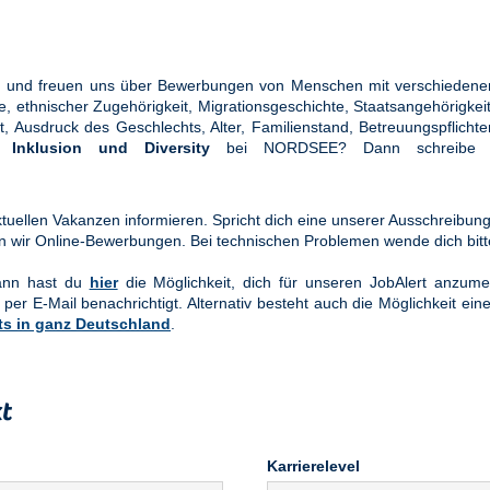
ung und freuen uns über Bewerbungen von Menschen mit verschiedener
ethnischer Zugehörigkeit, Migrationsgeschichte, Staatsangehörigkeit, 
tät, Ausdruck des Geschlechts, Alter, Familienstand, Betreuungspflic
en
Inklusion und Diversity
bei NORDSEE? Dann schreibe u
uellen Vakanzen informieren. Spricht dich eine unserer Ausschreibung
n wir Online-Bewerbungen. Bei technischen Problemen wende dich bit
Dann hast du
hier
die Möglichkeit, dich für unseren JobAlert anzume
 per E-Mail benachrichtigt. Alternativ besteht auch die Möglichkeit ein
ts in ganz Deutschland
.
t
Karrierelevel