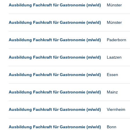
Leipzig
Ausbildung Fachkraft für Gastronomie (m/w/d)
Münster
Leverkusen
Ludwigshafen
Ausbildung Fachkraft für Gastronomie (m/w/d)
Münster
Magdeburg
Mainz
Ausbildung Fachkraft für Gastronomie (m/w/d)
Paderborn
Mannheim
Ausbildung Fachkraft für Gastronomie (m/w/d)
Laatzen
München
Münster
Ausbildung Fachkraft für Gastronomie (m/w/d)
Essen
Neu-Isenburg
Neubrandenburg
Ausbildung Fachkraft für Gastronomie (m/w/d)
Mainz
Neumünster
Neunkirchen
Ausbildung Fachkraft für Gastronomie (m/w/d)
Viernheim
Oldenburg
Paderborn
Ausbildung Fachkraft für Gastronomie (m/w/d)
Bonn