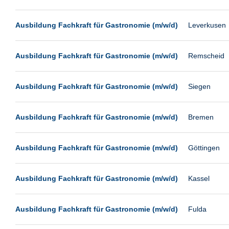
Passau
Pforzheim
Ausbildung Fachkraft für Gastronomie (m/w/d)
Leverkusen
Potsdam
Ausbildung Fachkraft für Gastronomie (m/w/d)
Remscheid
Remscheid
Schwerin
Ausbildung Fachkraft für Gastronomie (m/w/d)
Siegen
Siegburg
Siegen
Ausbildung Fachkraft für Gastronomie (m/w/d)
Bremen
Ulm
Viernheim
Ausbildung Fachkraft für Gastronomie (m/w/d)
Göttingen
Weimar
Weiterstadt
Ausbildung Fachkraft für Gastronomie (m/w/d)
Kassel
Wetzlar
Wuppertal
Ausbildung Fachkraft für Gastronomie (m/w/d)
Fulda
Wust/Brandenburg