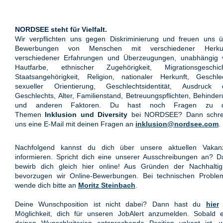
NORDSEE steht für Vielfalt.
Wir verpflichten uns gegen Diskriminierung und freuen uns ü
Bewerbungen von Menschen mit verschiedener Herkun
verschiedener Erfahrungen und Überzeugungen, unabhängig 
Hautfarbe, ethnischer Zugehörigkeit, Migrationsgeschich
Staatsangehörigkeit, Religion, nationaler Herkunft, Geschle
sexueller Orientierung, Geschlechtsidentität, Ausdruck 
Geschlechts, Alter, Familienstand, Betreuungspflichten, Behinde
und anderen Faktoren. Du hast noch Fragen zu 
Themen
Inklusion und Diversity
bei NORDSEE? Dann schre
uns eine E-Mail mit deinen Fragen an
inklusion@nordsee.com
.
Nachfolgend kannst du dich über unsere aktuellen Vakan
informieren. Spricht dich eine unserer Ausschreibungen an? 
bewirb dich gleich hier online! Aus Gründen der Nachhaltigk
bevorzugen wir Online-Bewerbungen. Bei technischen Proble
wende dich bitte an
Moritz Steinbach
.
Deine Wunschposition ist nicht dabei? Dann hast du
hier
Möglichkeit, dich für unseren JobAlert anzumelden. Sobald e