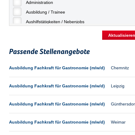
Freiburg
Administration
Geringfügige Beschäftigung
Fulda
Ausbildung / Trainee
Göppingen
Aushilfstätigkeiten / Nebenjobs
Göttingen
Kaufmännische Berufe
Aktualisiere
Günthersdorf
Management
Hamburg
Passende Stellenangebote
Sonstiges
Hannover
Vertrieb
Ausbildung Fachkraft für Gastronomie (m/w/d)
Chemnitz
Heilbronn
Hermsdorf
Ausbildung Fachkraft für Gastronomie (m/w/d)
Leipzig
Hildesheim
Ingolstadt
Ausbildung Fachkraft für Gastronomie (m/w/d)
Günthersdor
Kassel
Laatzen
Ausbildung Fachkraft für Gastronomie (m/w/d)
Weimar
Landau