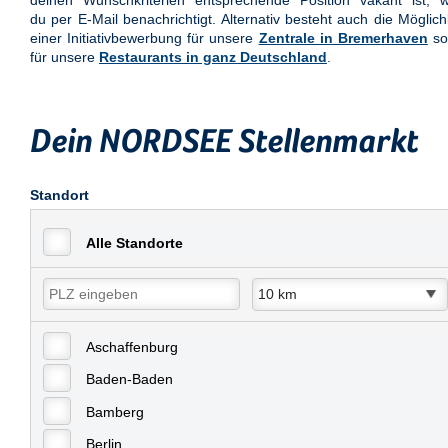
deinen Wunschkriterien entsprechende Position vakant ist, w
du per E-Mail benachrichtigt. Alternativ besteht auch die Möglich
einer Initiativbewerbung für unsere
Zentrale in Bremerhaven
so
für unsere
Restaurants in ganz Deutschland
.
Dein NORDSEE Stellenmarkt
Standort
Alle Standorte
Aschaffenburg
Baden-Baden
Bamberg
Berlin