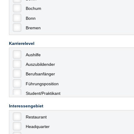
Bochum
Bonn
Bremen
Bremerhaven
Karrierelevel
Celle
Aushilfe
Chemnitz
Auszubildender
Dessau
Berufsanfänger
Dresden
Führungsposition
Düsseldorf
Student/Praktikant
Erfurt
Teilzeit
Essen
Interessengebiet
Vollzeit
Frankfurt
Restaurant
Allgemein
Frankfurt am Main
Headquarter
mit Berufserfahrung