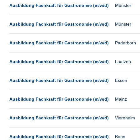
Leipzig
Ausbildung Fachkraft für Gastronomie (m/w/d)
Münster
Leverkusen
Ludwigshafen
Ausbildung Fachkraft für Gastronomie (m/w/d)
Münster
Magdeburg
Mainz
Ausbildung Fachkraft für Gastronomie (m/w/d)
Paderborn
Mannheim
Ausbildung Fachkraft für Gastronomie (m/w/d)
Laatzen
München
Münster
Ausbildung Fachkraft für Gastronomie (m/w/d)
Essen
Neu-Isenburg
Neubrandenburg
Ausbildung Fachkraft für Gastronomie (m/w/d)
Mainz
Neumünster
Neunkirchen
Ausbildung Fachkraft für Gastronomie (m/w/d)
Viernheim
Oldenburg
Paderborn
Ausbildung Fachkraft für Gastronomie (m/w/d)
Bonn