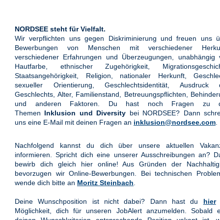
NORDSEE steht für Vielfalt.
Wir verpflichten uns gegen Diskriminierung und freuen uns ü
Bewerbungen von Menschen mit verschiedener Herkun
verschiedener Erfahrungen und Überzeugungen, unabhängig 
Hautfarbe, ethnischer Zugehörigkeit, Migrationsgeschich
Staatsangehörigkeit, Religion, nationaler Herkunft, Geschle
sexueller Orientierung, Geschlechtsidentität, Ausdruck 
Geschlechts, Alter, Familienstand, Betreuungspflichten, Behinde
und anderen Faktoren. Du hast noch Fragen zu 
Themen
Inklusion und Diversity
bei NORDSEE? Dann schre
uns eine E-Mail mit deinen Fragen an
inklusion@nordsee.com
.
Nachfolgend kannst du dich über unsere aktuellen Vakan
informieren. Spricht dich eine unserer Ausschreibungen an? 
bewirb dich gleich hier online! Aus Gründen der Nachhaltigk
bevorzugen wir Online-Bewerbungen. Bei technischen Proble
wende dich bitte an
Moritz Steinbach
.
Deine Wunschposition ist nicht dabei? Dann hast du
hier
Möglichkeit, dich für unseren JobAlert anzumelden. Sobald e