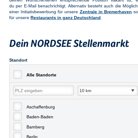
deinen Wunschkriterien entsprechende Position vakant ist, w
du per E-Mail benachrichtigt. Alternativ besteht auch die Möglich
einer Initiativbewerbung für unsere
Zentrale in Bremerhaven
so
für unsere
Restaurants in ganz Deutschland
.
Dein NORDSEE Stellenmarkt
Standort
Alle Standorte
Aschaffenburg
Baden-Baden
Bamberg
Berlin