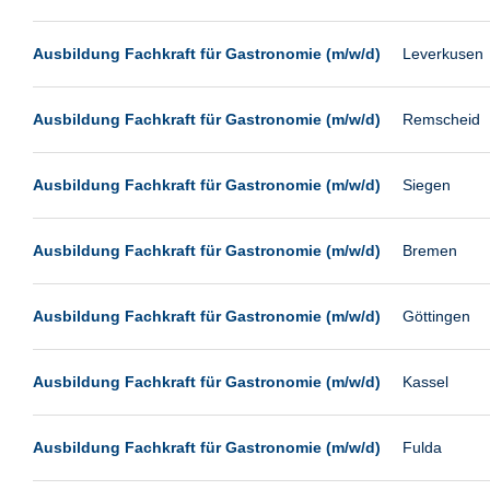
Passau
Pforzheim
Ausbildung Fachkraft für Gastronomie (m/w/d)
Leverkusen
Potsdam
Ausbildung Fachkraft für Gastronomie (m/w/d)
Remscheid
Remscheid
Schwerin
Ausbildung Fachkraft für Gastronomie (m/w/d)
Siegen
Siegburg
Siegen
Ausbildung Fachkraft für Gastronomie (m/w/d)
Bremen
Ulm
Viernheim
Ausbildung Fachkraft für Gastronomie (m/w/d)
Göttingen
Weimar
Weiterstadt
Ausbildung Fachkraft für Gastronomie (m/w/d)
Kassel
Wetzlar
Wuppertal
Ausbildung Fachkraft für Gastronomie (m/w/d)
Fulda
Wust/Brandenburg