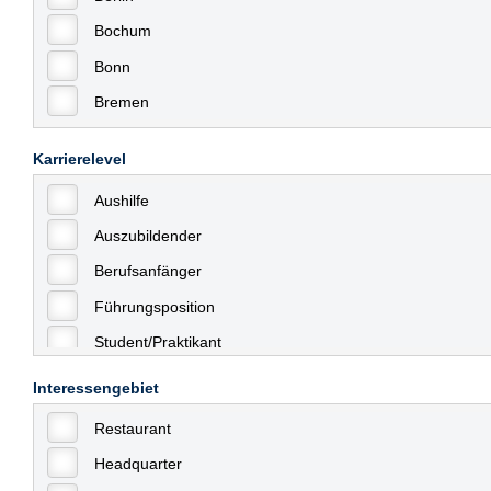
Bochum
Bonn
Bremen
Bremerhaven
Karrierelevel
Celle
Aushilfe
Chemnitz
Auszubildender
Dessau
Berufsanfänger
Dresden
Führungsposition
Düsseldorf
Student/Praktikant
Erfurt
Teilzeit
Essen
Interessengebiet
Vollzeit
Frankfurt
Restaurant
Allgemein
Frankfurt am Main
Headquarter
mit Berufserfahrung