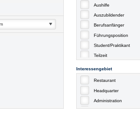
Aushilfe
Auszubildender
Berufsanfänger
Führungsposition
Student/Praktikant
Teilzeit
Vollzeit
Interessengebiet
Allgemein
Restaurant
mit Berufserfahrung
Headquarter
Geringfügige Beschäft
Administration
Ausbildung / Trainee
Aushilfstätigkeiten / N
Kaufmännische Berufe