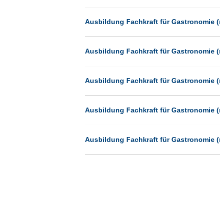
München
Ausbildung Fachkraft für Gastronomie (
Münster
Neu-Isenburg
Ausbildung Fachkraft für Gastronomie (
Neubrandenburg
Neumünster
Ausbildung Fachkraft für Gastronomie (
Neunkirchen
Oldenburg
Ausbildung Fachkraft für Gastronomie (
Paderborn
Passau
Ausbildung Fachkraft für Gastronomie (
Potsdam
Remscheid
Schwerin
Siegburg
Siegen