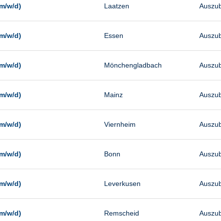
m/w/d)
Laatzen
Auszub
m/w/d)
Essen
Auszub
m/w/d)
Mönchengladbach
Auszub
m/w/d)
Mainz
Auszub
m/w/d)
Viernheim
Auszub
m/w/d)
Bonn
Auszub
m/w/d)
Leverkusen
Auszub
m/w/d)
Remscheid
Auszub