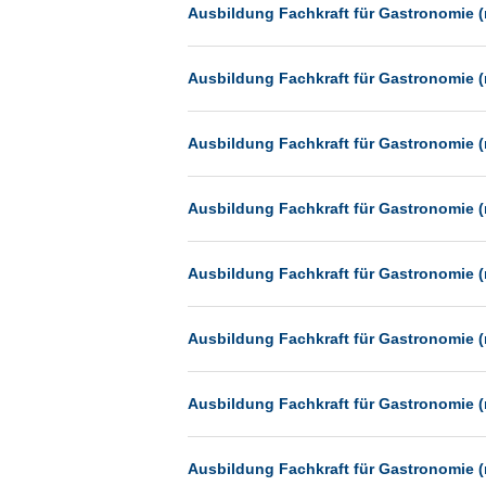
Heilbronn
Ausbildung Fachkraft für Gastronomie (
Hermsdorf
Ausbildung Fachkraft für Gastronomie (
Hildesheim
Ingolstadt
Ausbildung Fachkraft für Gastronomie (
Kassel
Laatzen
Ausbildung Fachkraft für Gastronomie (
Landau
Leipzig
Ausbildung Fachkraft für Gastronomie (
Leverkusen
Ludwigshafen
Ausbildung Fachkraft für Gastronomie (
Magdeburg
Mainz
Ausbildung Fachkraft für Gastronomie (
Mannheim
Mönchengladbach
Ausbildung Fachkraft für Gastronomie (