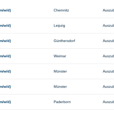
Management
Sonstiges
m/w/d)
Chemnitz
Auszub
Vertrieb
m/w/d)
Leipzig
Auszub
m/w/d)
Günthersdorf
Auszub
m/w/d)
Weimar
Auszub
m/w/d)
Münster
Auszub
m/w/d)
Münster
Auszub
m/w/d)
Paderborn
Auszub