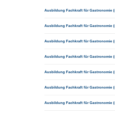
Dessau
Dresden
Ausbildung Fachkraft für Gastronomie (
Düsseldorf
Ausbildung Fachkraft für Gastronomie (
Erfurt
Essen
Ausbildung Fachkraft für Gastronomie (
Frankfurt
Frankfurt am Main
Ausbildung Fachkraft für Gastronomie (
Freiburg
Fulda
Ausbildung Fachkraft für Gastronomie (
Göppingen
Göttingen
Ausbildung Fachkraft für Gastronomie (
Günthersdorf
Hamburg
Ausbildung Fachkraft für Gastronomie (
Hannover