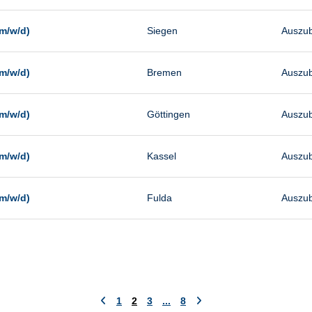
m/w/d)
Siegen
Auszub
m/w/d)
Bremen
Auszub
m/w/d)
Göttingen
Auszub
m/w/d)
Kassel
Auszub
m/w/d)
Fulda
Auszub
1
2
3
...
8