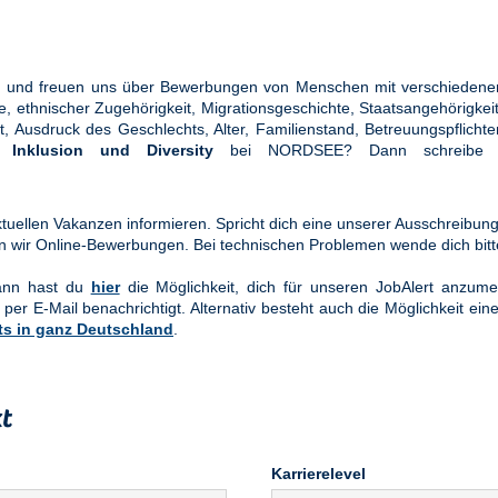
ung und freuen uns über Bewerbungen von Menschen mit verschiedener
ethnischer Zugehörigkeit, Migrationsgeschichte, Staatsangehörigkeit, 
tät, Ausdruck des Geschlechts, Alter, Familienstand, Betreuungspflic
en
Inklusion und Diversity
bei NORDSEE? Dann schreibe u
uellen Vakanzen informieren. Spricht dich eine unserer Ausschreibung
n wir Online-Bewerbungen. Bei technischen Problemen wende dich bit
Dann hast du
hier
die Möglichkeit, dich für unseren JobAlert anzume
 per E-Mail benachrichtigt. Alternativ besteht auch die Möglichkeit ein
ts in ganz Deutschland
.
t
Karrierelevel