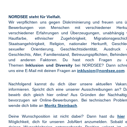
NORDSEE steht für Vielfalt.
Wir verpflichten uns gegen Diskriminierung und freuen uns ü
Bewerbungen von Menschen mit verschiedener Herkun
verschiedener Erfahrungen und Überzeugungen, unabhängig 
Hautfarbe, ethnischer Zugehörigkeit, Migrationsgeschich
Staatsangehörigkeit, Religion, nationaler Herkunft, Geschle
sexueller Orientierung, Geschlechtsidentität, Ausdruck 
Geschlechts, Alter, Familienstand, Betreuungspflichten, Behinde
und anderen Faktoren. Du hast noch Fragen zu 
Themen
Inklusion und Diversity
bei NORDSEE? Dann schre
uns eine E-Mail mit deinen Fragen an
inklusion@nordsee.com
.
Nachfolgend kannst du dich über unsere aktuellen Vakan
informieren. Spricht dich eine unserer Ausschreibungen an? 
bewirb dich gleich hier online! Aus Gründen der Nachhaltigk
bevorzugen wir Online-Bewerbungen. Bei technischen Proble
wende dich bitte an
Moritz Steinbach
.
Deine Wunschposition ist nicht dabei? Dann hast du
hier
Möglichkeit, dich für unseren JobAlert anzumelden. Sobald e