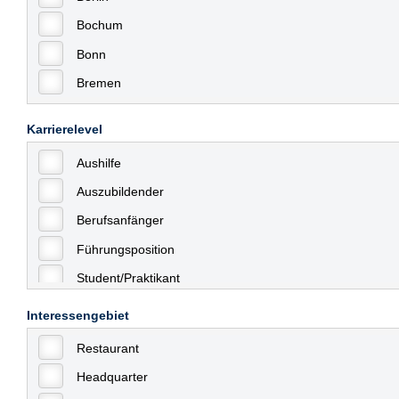
Bochum
Bonn
Bremen
Bremerhaven
Karrierelevel
Celle
Aushilfe
Chemnitz
Auszubildender
Dessau
Berufsanfänger
Dresden
Führungsposition
Düsseldorf
Student/Praktikant
Erfurt
Teilzeit
Essen
Interessengebiet
Vollzeit
Frankfurt
Restaurant
Allgemein
Frankfurt am Main
Headquarter
mit Berufserfahrung