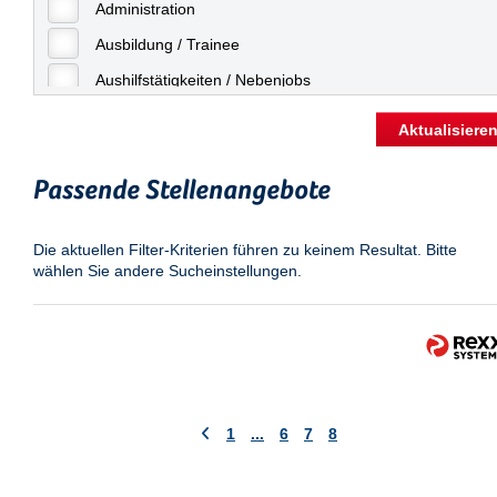
Freiburg
Administration
Geringfügige Beschäftigung
Fulda
Ausbildung / Trainee
Göppingen
Aushilfstätigkeiten / Nebenjobs
Göttingen
Kaufmännische Berufe
Aktualisiere
Günthersdorf
Management
Hamburg
Passende Stellenangebote
Sonstiges
Hannover
Vertrieb
Die aktuellen Filter-Kriterien führen zu keinem Resultat. Bitte
Heilbronn
wählen Sie andere Sucheinstellungen.
Hermsdorf
Hildesheim
Ingolstadt
Kassel
Laatzen
1
...
6
7
8
Landau