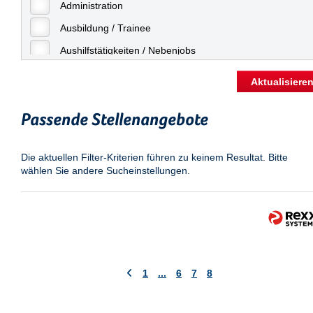
Freiburg
Administration
Geringfügige Beschäftigung
Fulda
Ausbildung / Trainee
Göppingen
Aushilfstätigkeiten / Nebenjobs
Göttingen
Kaufmännische Berufe
Aktualisiere
Günthersdorf
Management
Hamburg
Passende Stellenangebote
Sonstiges
Hannover
Vertrieb
Die aktuellen Filter-Kriterien führen zu keinem Resultat. Bitte
Heilbronn
wählen Sie andere Sucheinstellungen.
Hermsdorf
Hildesheim
Ingolstadt
Kassel
Laatzen
1
...
6
7
8
Landau