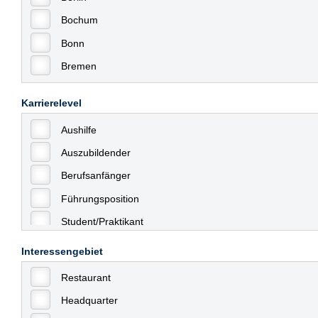
Bochum
Bonn
Bremen
Bremerhaven
Karrierelevel
Celle
Aushilfe
Chemnitz
Auszubildender
Dessau
Berufsanfänger
Dresden
Führungsposition
Düsseldorf
Student/Praktikant
Erfurt
Teilzeit
Essen
Interessengebiet
Vollzeit
Frankfurt
Restaurant
Allgemein
Frankfurt am Main
Headquarter
mit Berufserfahrung