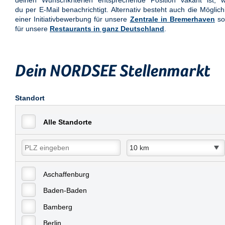
deinen Wunschkriterien entsprechende Position vakant ist, w
du per E-Mail benachrichtigt. Alternativ besteht auch die Möglich
einer Initiativbewerbung für unsere
Zentrale in Bremerhaven
so
für unsere
Restaurants in ganz Deutschland
.
Dein NORDSEE Stellenmarkt
Standort
Alle Standorte
Aschaffenburg
Baden-Baden
Bamberg
Berlin