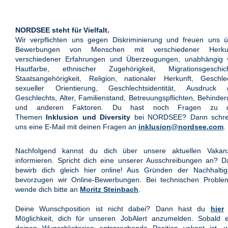
NORDSEE steht für Vielfalt.
Wir verpflichten uns gegen Diskriminierung und freuen uns ü
Bewerbungen von Menschen mit verschiedener Herkun
verschiedener Erfahrungen und Überzeugungen, unabhängig 
Hautfarbe, ethnischer Zugehörigkeit, Migrationsgeschich
Staatsangehörigkeit, Religion, nationaler Herkunft, Geschle
sexueller Orientierung, Geschlechtsidentität, Ausdruck 
Geschlechts, Alter, Familienstand, Betreuungspflichten, Behinde
und anderen Faktoren. Du hast noch Fragen zu 
Themen
Inklusion und Diversity
bei NORDSEE? Dann schre
uns eine E-Mail mit deinen Fragen an
inklusion@nordsee.com
.
Nachfolgend kannst du dich über unsere aktuellen Vakan
informieren. Spricht dich eine unserer Ausschreibungen an? 
bewirb dich gleich hier online! Aus Gründen der Nachhaltigk
bevorzugen wir Online-Bewerbungen. Bei technischen Proble
wende dich bitte an
Moritz Steinbach
.
Deine Wunschposition ist nicht dabei? Dann hast du
hier
Möglichkeit, dich für unseren JobAlert anzumelden. Sobald e