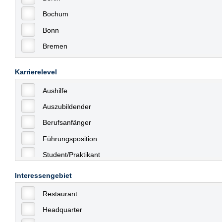
Bochum
Bonn
Bremen
Bremerhaven
Karrierelevel
Celle
Aushilfe
Chemnitz
Auszubildender
Dessau
Berufsanfänger
Dresden
Führungsposition
Düsseldorf
Student/Praktikant
Erfurt
Teilzeit
Essen
Interessengebiet
Vollzeit
Frankfurt
Restaurant
Allgemein
Frankfurt am Main
Headquarter
mit Berufserfahrung