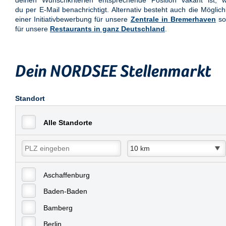
deinen Wunschkriterien entsprechende Position vakant ist, w
du per E-Mail benachrichtigt. Alternativ besteht auch die Möglich
einer Initiativbewerbung für unsere
Zentrale in Bremerhaven
so
für unsere
Restaurants in ganz Deutschland
.
Dein NORDSEE Stellenmarkt
Standort
Alle Standorte
Aschaffenburg
Baden-Baden
Bamberg
Berlin