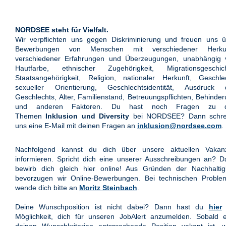
NORDSEE steht für Vielfalt.
Wir verpflichten uns gegen Diskriminierung und freuen uns ü
Bewerbungen von Menschen mit verschiedener Herkun
verschiedener Erfahrungen und Überzeugungen, unabhängig 
Hautfarbe, ethnischer Zugehörigkeit, Migrationsgeschich
Staatsangehörigkeit, Religion, nationaler Herkunft, Geschle
sexueller Orientierung, Geschlechtsidentität, Ausdruck 
Geschlechts, Alter, Familienstand, Betreuungspflichten, Behinde
und anderen Faktoren. Du hast noch Fragen zu 
Themen
Inklusion und Diversity
bei NORDSEE? Dann schre
uns eine E-Mail mit deinen Fragen an
inklusion@nordsee.com
.
Nachfolgend kannst du dich über unsere aktuellen Vakan
informieren. Spricht dich eine unserer Ausschreibungen an? 
bewirb dich gleich hier online! Aus Gründen der Nachhaltigk
bevorzugen wir Online-Bewerbungen. Bei technischen Proble
wende dich bitte an
Moritz Steinbach
.
Deine Wunschposition ist nicht dabei? Dann hast du
hier
Möglichkeit, dich für unseren JobAlert anzumelden. Sobald e