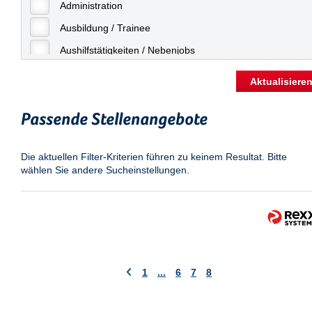
Freiburg
Administration
Geringfügige Beschäftigung
Fulda
Ausbildung / Trainee
Göppingen
Aushilfstätigkeiten / Nebenjobs
Göttingen
Kaufmännische Berufe
Aktualisiere
Günthersdorf
Management
Hamburg
Passende Stellenangebote
Sonstiges
Hannover
Vertrieb
Die aktuellen Filter-Kriterien führen zu keinem Resultat. Bitte
Heilbronn
wählen Sie andere Sucheinstellungen.
Hermsdorf
Hildesheim
Ingolstadt
Kassel
Laatzen
1
...
6
7
8
Landau