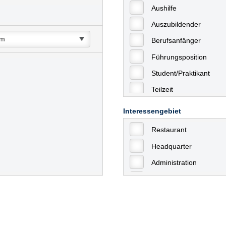
Aushilfe
Auszubildender
Berufsanfänger
Führungsposition
Student/Praktikant
Teilzeit
Vollzeit
Interessengebiet
Allgemein
Restaurant
mit Berufserfahrung
Headquarter
Geringfügige Beschäft
Administration
Ausbildung / Trainee
Aushilfstätigkeiten / N
Kaufmännische Berufe