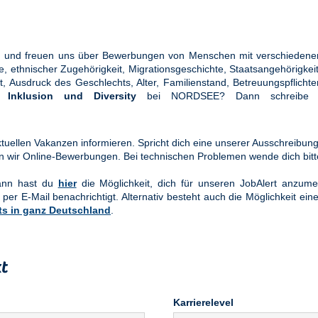
ung und freuen uns über Bewerbungen von Menschen mit verschiedener
ethnischer Zugehörigkeit, Migrationsgeschichte, Staatsangehörigkeit, 
tät, Ausdruck des Geschlechts, Alter, Familienstand, Betreuungspflic
en
Inklusion und Diversity
bei NORDSEE? Dann schreibe u
uellen Vakanzen informieren. Spricht dich eine unserer Ausschreibung
n wir Online-Bewerbungen. Bei technischen Problemen wende dich bit
Dann hast du
hier
die Möglichkeit, dich für unseren JobAlert anzume
 per E-Mail benachrichtigt. Alternativ besteht auch die Möglichkeit ein
ts in ganz Deutschland
.
t
Karrierelevel