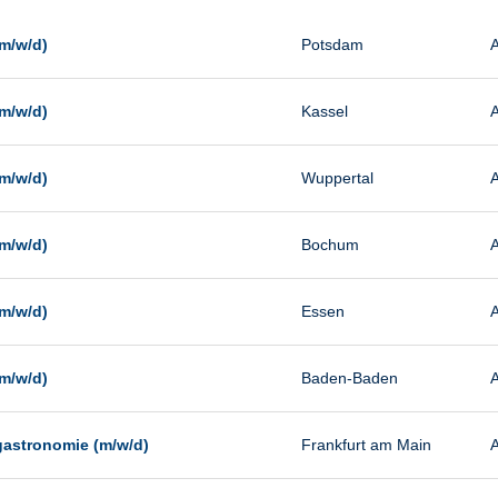
Management
Sonstiges
m/w/d)
Potsdam
A
Vertrieb
m/w/d)
Kassel
A
m/w/d)
Wuppertal
A
m/w/d)
Bochum
A
m/w/d)
Essen
A
m/w/d)
Baden-Baden
A
gastronomie (m/w/d)
Frankfurt am Main
A