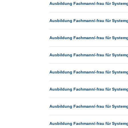
Heilbronn
Ausbildung Fachmann/-frau für System
Hermsdorf
Ausbildung Fachmann/-frau für System
Hildesheim
Ingolstadt
Ausbildung Fachmann/-frau für System
Kassel
Laatzen
Ausbildung Fachmann/-frau für System
Landau
Leipzig
Ausbildung Fachmann/-frau für System
Leverkusen
Ludwigshafen
Ausbildung Fachmann/-frau für System
Magdeburg
Mainz
Ausbildung Fachmann/-frau für System
Mannheim
München
Ausbildung Fachmann/-frau für System