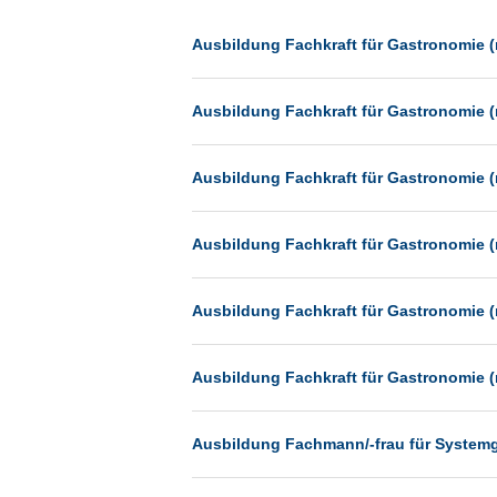
Dessau
Dresden
Ausbildung Fachkraft für Gastronomie (
Düsseldorf
Ausbildung Fachkraft für Gastronomie (
Erfurt
Essen
Ausbildung Fachkraft für Gastronomie (
Frankfurt
Frankfurt am Main
Ausbildung Fachkraft für Gastronomie (
Freiburg
Fulda
Ausbildung Fachkraft für Gastronomie (
Göppingen
Göttingen
Ausbildung Fachkraft für Gastronomie (
Günthersdorf
Hamburg
Ausbildung Fachmann/-frau für System
Hannover