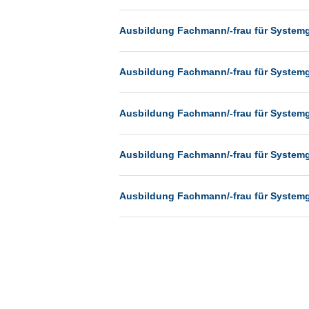
Münster
Ausbildung Fachmann/-frau für System
Neu-Isenburg
Neubrandenburg
Ausbildung Fachmann/-frau für System
Neumünster
Neunkirchen
Ausbildung Fachmann/-frau für System
Oldenburg
Paderborn
Ausbildung Fachmann/-frau für System
Passau
Pforzheim
Ausbildung Fachmann/-frau für System
Potsdam
Remscheid
Schwerin
Siegburg
Siegen