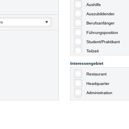
Aushilfe
Auszubildender
Berufsanfänger
Führungsposition
Student/Praktikant
Teilzeit
Vollzeit
Interessengebiet
Allgemein
Restaurant
mit Berufserfahrung
Headquarter
Geringfügige Beschäft
Administration
Ausbildung / Trainee
Aushilfstätigkeiten / N
Kaufmännische Berufe