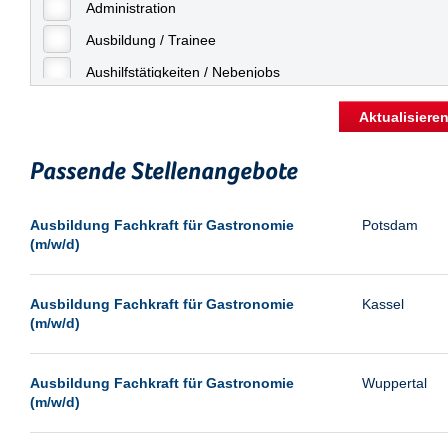
Freiburg
Administration
Geringfügige Beschäftigung
Fulda
Ausbildung / Trainee
Göppingen
Aushilfstätigkeiten / Nebenjobs
Göttingen
Kaufmännische Berufe
Aktualisiere
Günthersdorf
Management
Hamburg
Passende Stellenangebote
Sonstiges
Hannover
Vertrieb
Ausbildung Fachkraft für Gastronomie
Potsdam
Heilbronn
(m/w/d)
Hermsdorf
Hildesheim
Ausbildung Fachkraft für Gastronomie
Kassel
(m/w/d)
Ingolstadt
Kassel
Ausbildung Fachkraft für Gastronomie
Wuppertal
Laatzen
(m/w/d)
Landau