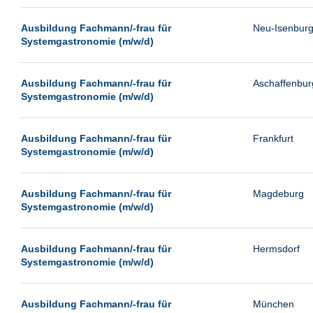
Passau
Ausbildung Fachmann/-frau für
Neu-Isenbur
Pforzheim
Systemgastronomie (m/w/d)
Potsdam
Remscheid
Ausbildung Fachmann/-frau für
Aschaffenbur
Systemgastronomie (m/w/d)
Schwerin
Siegburg
Ausbildung Fachmann/-frau für
Frankfurt
Siegen
Systemgastronomie (m/w/d)
Ulm
Viernheim
Ausbildung Fachmann/-frau für
Magdeburg
Systemgastronomie (m/w/d)
Weimar
Weiterstadt
Ausbildung Fachmann/-frau für
Hermsdorf
Wetzlar
Systemgastronomie (m/w/d)
Wuppertal
Wust/Brandenburg
Ausbildung Fachmann/-frau für
München