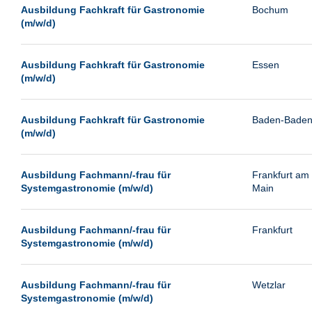
Leipzig
Ausbildung Fachkraft für Gastronomie
Bochum
(m/w/d)
Leverkusen
Ludwigshafen
Ausbildung Fachkraft für Gastronomie
Essen
Magdeburg
(m/w/d)
Mainz
Mannheim
Ausbildung Fachkraft für Gastronomie
Baden-Bade
(m/w/d)
München
Münster
Ausbildung Fachmann/-frau für
Frankfurt am
Neu-Isenburg
Systemgastronomie (m/w/d)
Main
Neubrandenburg
Ausbildung Fachmann/-frau für
Frankfurt
Neumünster
Systemgastronomie (m/w/d)
Neunkirchen
Oldenburg
Ausbildung Fachmann/-frau für
Wetzlar
Paderborn
Systemgastronomie (m/w/d)