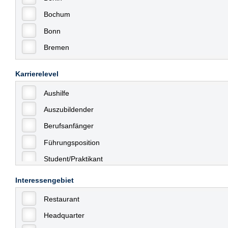
Bochum
Bonn
Bremen
Bremerhaven
Karrierelevel
Celle
Aushilfe
Chemnitz
Auszubildender
Dessau
Berufsanfänger
Dresden
Führungsposition
Düsseldorf
Student/Praktikant
Erfurt
Teilzeit
Essen
Interessengebiet
Vollzeit
Frankfurt
Restaurant
Allgemein
Frankfurt am Main
Headquarter
mit Berufserfahrung