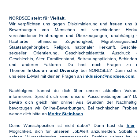
NORDSEE steht für Vielfalt.
Wir verpflichten uns gegen Diskriminierung und freuen uns ü
Bewerbungen von Menschen mit verschiedener Herkun
verschiedener Erfahrungen und Überzeugungen, unabhängig 
Hautfarbe, ethnischer Zugehörigkeit, Migrationsgeschich
Staatsangehörigkeit, Religion, nationaler Herkunft, Geschle
sexueller Orientierung, Geschlechtsidentität, Ausdruck 
Geschlechts, Alter, Familienstand, Betreuungspflichten, Behinde
und anderen Faktoren. Du hast noch Fragen zu 
Themen
Inklusion und Diversity
bei NORDSEE? Dann schre
uns eine E-Mail mit deinen Fragen an
inklusion@nordsee.com
.
Nachfolgend kannst du dich über unsere aktuellen Vakan
informieren. Spricht dich eine unserer Ausschreibungen an? 
bewirb dich gleich hier online! Aus Gründen der Nachhaltigk
bevorzugen wir Online-Bewerbungen. Bei technischen Proble
wende dich bitte an
Moritz Steinbach
.
Deine Wunschposition ist nicht dabei? Dann hast du
hier
Möglichkeit, dich für unseren JobAlert anzumelden. Sobald e