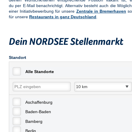
deinen Wunschkriterien entsprechende Position vakant ist, w
du per E-Mail benachrichtigt. Alternativ besteht auch die Möglich
einer Initiativbewerbung für unsere
Zentrale in Bremerhaven
so
für unsere
Restaurants in ganz Deutschland
.
Dein NORDSEE Stellenmarkt
Standort
Alle Standorte
Aschaffenburg
Baden-Baden
Bamberg
Berlin