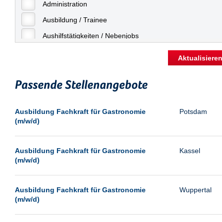
Freiburg
Administration
Geringfügige Beschäftigung
Fulda
Ausbildung / Trainee
Göppingen
Aushilfstätigkeiten / Nebenjobs
Göttingen
Kaufmännische Berufe
Aktualisiere
Günthersdorf
Management
Hamburg
Passende Stellenangebote
Sonstiges
Hannover
Vertrieb
Ausbildung Fachkraft für Gastronomie
Potsdam
Heilbronn
(m/w/d)
Hermsdorf
Hildesheim
Ausbildung Fachkraft für Gastronomie
Kassel
(m/w/d)
Ingolstadt
Kassel
Ausbildung Fachkraft für Gastronomie
Wuppertal
Laatzen
(m/w/d)
Landau