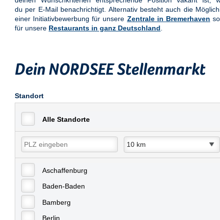
deinen Wunschkriterien entsprechende Position vakant ist, w
du per E-Mail benachrichtigt. Alternativ besteht auch die Möglich
einer Initiativbewerbung für unsere
Zentrale in Bremerhaven
so
für unsere
Restaurants in ganz Deutschland
.
Dein NORDSEE Stellenmarkt
Standort
Alle Standorte
Aschaffenburg
Baden-Baden
Bamberg
Berlin