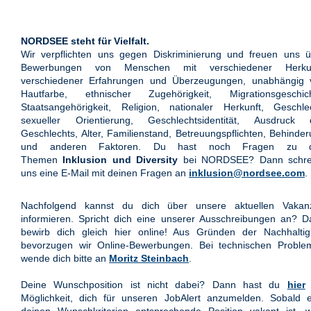
NORDSEE steht für Vielfalt.
Wir verpflichten uns gegen Diskriminierung und freuen uns ü
Bewerbungen von Menschen mit verschiedener Herkun
verschiedener Erfahrungen und Überzeugungen, unabhängig 
Hautfarbe, ethnischer Zugehörigkeit, Migrationsgeschich
Staatsangehörigkeit, Religion, nationaler Herkunft, Geschle
sexueller Orientierung, Geschlechtsidentität, Ausdruck 
Geschlechts, Alter, Familienstand, Betreuungspflichten, Behinde
und anderen Faktoren. Du hast noch Fragen zu 
Themen
Inklusion und Diversity
bei NORDSEE? Dann schre
uns eine E-Mail mit deinen Fragen an
inklusion@nordsee.com
.
Nachfolgend kannst du dich über unsere aktuellen Vakan
informieren. Spricht dich eine unserer Ausschreibungen an? 
bewirb dich gleich hier online! Aus Gründen der Nachhaltigk
bevorzugen wir Online-Bewerbungen. Bei technischen Proble
wende dich bitte an
Moritz Steinbach
.
Deine Wunschposition ist nicht dabei? Dann hast du
hier
Möglichkeit, dich für unseren JobAlert anzumelden. Sobald e