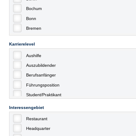
Bochum
Bonn
Bremen
Bremerhaven
Karrierelevel
Celle
Aushilfe
Chemnitz
Auszubildender
Dessau
Berufsanfänger
Dresden
Führungsposition
Düsseldorf
Student/Praktikant
Erfurt
Teilzeit
Essen
Interessengebiet
Vollzeit
Frankfurt
Restaurant
Allgemein
Frankfurt am Main
Headquarter
mit Berufserfahrung