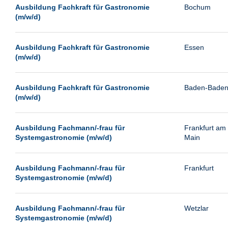
Leipzig
Ausbildung Fachkraft für Gastronomie
Bochum
(m/w/d)
Leverkusen
Ludwigshafen
Ausbildung Fachkraft für Gastronomie
Essen
Magdeburg
(m/w/d)
Mainz
Mannheim
Ausbildung Fachkraft für Gastronomie
Baden-Bade
(m/w/d)
München
Münster
Ausbildung Fachmann/-frau für
Frankfurt am
Neu-Isenburg
Systemgastronomie (m/w/d)
Main
Neubrandenburg
Ausbildung Fachmann/-frau für
Frankfurt
Neumünster
Systemgastronomie (m/w/d)
Neunkirchen
Oldenburg
Ausbildung Fachmann/-frau für
Wetzlar
Paderborn
Systemgastronomie (m/w/d)