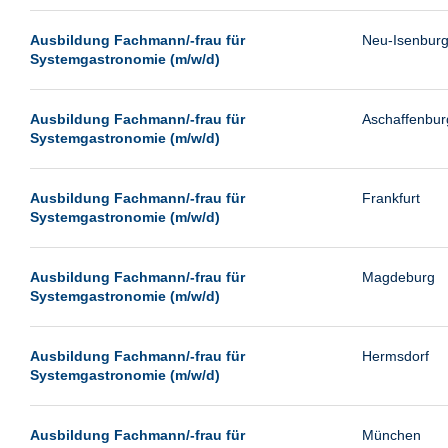
Passau
Ausbildung Fachmann/-frau für
Neu-Isenbur
Pforzheim
Systemgastronomie (m/w/d)
Potsdam
Remscheid
Ausbildung Fachmann/-frau für
Aschaffenbur
Systemgastronomie (m/w/d)
Schwerin
Siegburg
Ausbildung Fachmann/-frau für
Frankfurt
Siegen
Systemgastronomie (m/w/d)
Ulm
Viernheim
Ausbildung Fachmann/-frau für
Magdeburg
Systemgastronomie (m/w/d)
Weimar
Weiterstadt
Ausbildung Fachmann/-frau für
Hermsdorf
Wetzlar
Systemgastronomie (m/w/d)
Wuppertal
Wust/Brandenburg
Ausbildung Fachmann/-frau für
München