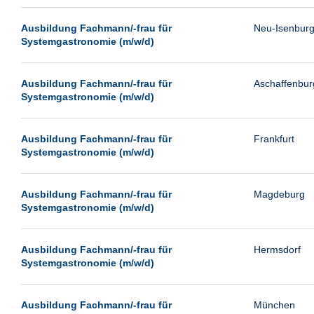
Passau
Ausbildung Fachmann/-frau für
Neu-Isenbur
Pforzheim
Systemgastronomie (m/w/d)
Potsdam
Remscheid
Ausbildung Fachmann/-frau für
Aschaffenbur
Systemgastronomie (m/w/d)
Schwerin
Siegburg
Ausbildung Fachmann/-frau für
Frankfurt
Siegen
Systemgastronomie (m/w/d)
Ulm
Viernheim
Ausbildung Fachmann/-frau für
Magdeburg
Systemgastronomie (m/w/d)
Weimar
Weiterstadt
Ausbildung Fachmann/-frau für
Hermsdorf
Wetzlar
Systemgastronomie (m/w/d)
Wuppertal
Wust/Brandenburg
Ausbildung Fachmann/-frau für
München