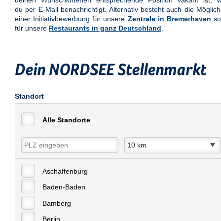
deinen Wunschkriterien entsprechende Position vakant ist, w
du per E-Mail benachrichtigt. Alternativ besteht auch die Möglich
einer Initiativbewerbung für unsere
Zentrale in Bremerhaven
so
für unsere
Restaurants in ganz Deutschland
.
Dein NORDSEE Stellenmarkt
Standort
Alle Standorte
Aschaffenburg
Baden-Baden
Bamberg
Berlin