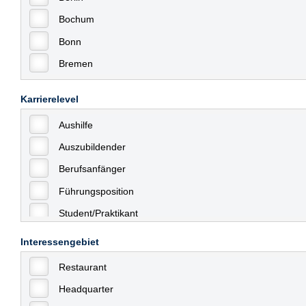
Bochum
Bonn
Bremen
Bremerhaven
Karrierelevel
Celle
Aushilfe
Chemnitz
Auszubildender
Dessau
Berufsanfänger
Dresden
Führungsposition
Düsseldorf
Student/Praktikant
Erfurt
Teilzeit
Essen
Interessengebiet
Vollzeit
Frankfurt
Restaurant
Allgemein
Frankfurt am Main
Headquarter
mit Berufserfahrung