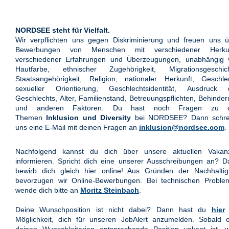
NORDSEE steht für Vielfalt.
Wir verpflichten uns gegen Diskriminierung und freuen uns ü
Bewerbungen von Menschen mit verschiedener Herkun
verschiedener Erfahrungen und Überzeugungen, unabhängig 
Hautfarbe, ethnischer Zugehörigkeit, Migrationsgeschich
Staatsangehörigkeit, Religion, nationaler Herkunft, Geschle
sexueller Orientierung, Geschlechtsidentität, Ausdruck 
Geschlechts, Alter, Familienstand, Betreuungspflichten, Behinde
und anderen Faktoren. Du hast noch Fragen zu 
Themen
Inklusion und Diversity
bei NORDSEE? Dann schre
uns eine E-Mail mit deinen Fragen an
inklusion@nordsee.com
.
Nachfolgend kannst du dich über unsere aktuellen Vakan
informieren. Spricht dich eine unserer Ausschreibungen an? 
bewirb dich gleich hier online! Aus Gründen der Nachhaltigk
bevorzugen wir Online-Bewerbungen. Bei technischen Proble
wende dich bitte an
Moritz Steinbach
.
Deine Wunschposition ist nicht dabei? Dann hast du
hier
Möglichkeit, dich für unseren JobAlert anzumelden. Sobald e