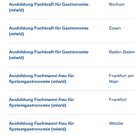
Leipzig
Ausbildung Fachkraft für Gastronomie
Bochum
(m/w/d)
Leverkusen
Ludwigshafen
Ausbildung Fachkraft für Gastronomie
Essen
Magdeburg
(m/w/d)
Mainz
Mannheim
Ausbildung Fachkraft für Gastronomie
Baden-Bade
(m/w/d)
München
Münster
Ausbildung Fachmann/-frau für
Frankfurt am
Neu-Isenburg
Systemgastronomie (m/w/d)
Main
Neubrandenburg
Ausbildung Fachmann/-frau für
Frankfurt
Neumünster
Systemgastronomie (m/w/d)
Neunkirchen
Oldenburg
Ausbildung Fachmann/-frau für
Wetzlar
Paderborn
Systemgastronomie (m/w/d)