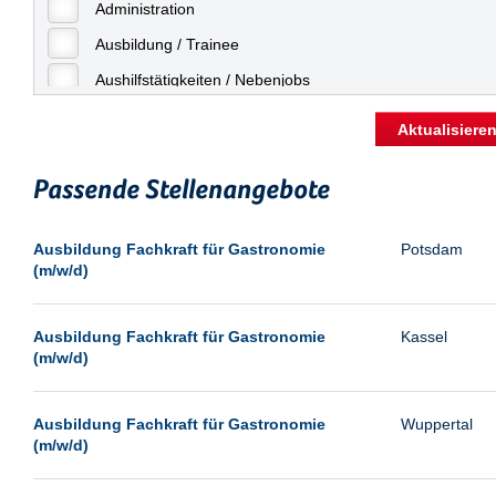
Freiburg
Administration
Geringfügige Beschäftigung
Fulda
Ausbildung / Trainee
Göppingen
Aushilfstätigkeiten / Nebenjobs
Göttingen
Kaufmännische Berufe
Aktualisiere
Günthersdorf
Management
Hamburg
Passende Stellenangebote
Sonstiges
Hannover
Vertrieb
Ausbildung Fachkraft für Gastronomie
Potsdam
Heilbronn
(m/w/d)
Hermsdorf
Hildesheim
Ausbildung Fachkraft für Gastronomie
Kassel
(m/w/d)
Ingolstadt
Kassel
Ausbildung Fachkraft für Gastronomie
Wuppertal
Laatzen
(m/w/d)
Landau