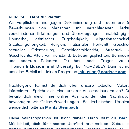
NORDSEE steht für Vielfalt.
Wir verpflichten uns gegen Diskriminierung und freuen uns ü
Bewerbungen von Menschen mit verschiedener Herkun
verschiedener Erfahrungen und Überzeugungen, unabhängig 
Hautfarbe, ethnischer Zugehörigkeit, Migrationsgeschich
Staatsangehörigkeit, Religion, nationaler Herkunft, Geschle
sexueller Orientierung, Geschlechtsidentität, Ausdruck 
Geschlechts, Alter, Familienstand, Betreuungspflichten, Behinde
und anderen Faktoren. Du hast noch Fragen zu 
Themen
Inklusion und Diversity
bei NORDSEE? Dann schre
uns eine E-Mail mit deinen Fragen an
inklusion@nordsee.com
.
Nachfolgend kannst du dich über unsere aktuellen Vakan
informieren. Spricht dich eine unserer Ausschreibungen an? 
bewirb dich gleich hier online! Aus Gründen der Nachhaltigk
bevorzugen wir Online-Bewerbungen. Bei technischen Proble
wende dich bitte an
Moritz Steinbach
.
Deine Wunschposition ist nicht dabei? Dann hast du
hier
Möglichkeit, dich für unseren JobAlert anzumelden. Sobald e