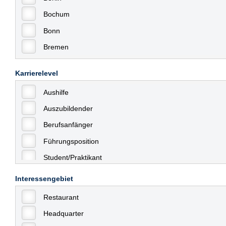
Bochum
Bonn
Bremen
Bremerhaven
Karrierelevel
Celle
Aushilfe
Chemnitz
Auszubildender
Dessau
Berufsanfänger
Dresden
Führungsposition
Düsseldorf
Student/Praktikant
Erfurt
Teilzeit
Essen
Interessengebiet
Vollzeit
Frankfurt
Restaurant
Allgemein
Frankfurt am Main
Headquarter
mit Berufserfahrung