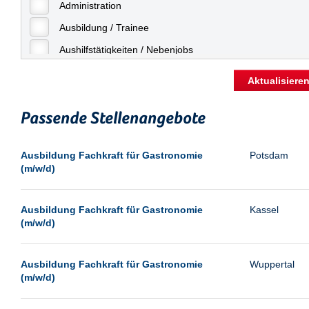
Freiburg
Administration
Geringfügige Beschäftigung
Fulda
Ausbildung / Trainee
Göppingen
Aushilfstätigkeiten / Nebenjobs
Göttingen
Kaufmännische Berufe
Aktualisiere
Günthersdorf
Management
Hamburg
Passende Stellenangebote
Sonstiges
Hannover
Vertrieb
Ausbildung Fachkraft für Gastronomie
Potsdam
Heilbronn
(m/w/d)
Hermsdorf
Hildesheim
Ausbildung Fachkraft für Gastronomie
Kassel
(m/w/d)
Ingolstadt
Kassel
Ausbildung Fachkraft für Gastronomie
Wuppertal
Laatzen
(m/w/d)
Landau