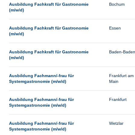
Leipzig
Ausbildung Fachkraft für Gastronomie
Bochum
(m/w/d)
Leverkusen
Ludwigshafen
Ausbildung Fachkraft für Gastronomie
Essen
Magdeburg
(m/w/d)
Mainz
Mannheim
Ausbildung Fachkraft für Gastronomie
Baden-Bade
(m/w/d)
München
Münster
Ausbildung Fachmann/-frau für
Frankfurt am
Neu-Isenburg
Systemgastronomie (m/w/d)
Main
Neubrandenburg
Ausbildung Fachmann/-frau für
Frankfurt
Neumünster
Systemgastronomie (m/w/d)
Neunkirchen
Oldenburg
Ausbildung Fachmann/-frau für
Wetzlar
Paderborn
Systemgastronomie (m/w/d)