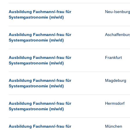
Passau
Ausbildung Fachmann/-frau für
Neu-Isenbur
Pforzheim
Systemgastronomie (m/w/d)
Potsdam
Remscheid
Ausbildung Fachmann/-frau für
Aschaffenbur
Systemgastronomie (m/w/d)
Schwerin
Siegburg
Ausbildung Fachmann/-frau für
Frankfurt
Siegen
Systemgastronomie (m/w/d)
Ulm
Viernheim
Ausbildung Fachmann/-frau für
Magdeburg
Systemgastronomie (m/w/d)
Weimar
Weiterstadt
Ausbildung Fachmann/-frau für
Hermsdorf
Wetzlar
Systemgastronomie (m/w/d)
Wuppertal
Wust/Brandenburg
Ausbildung Fachmann/-frau für
München