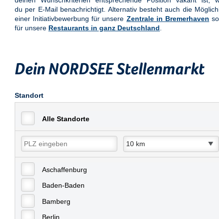
deinen Wunschkriterien entsprechende Position vakant ist, w
du per E-Mail benachrichtigt. Alternativ besteht auch die Möglich
einer Initiativbewerbung für unsere
Zentrale in Bremerhaven
so
für unsere
Restaurants in ganz Deutschland
.
Dein NORDSEE Stellenmarkt
Standort
Alle Standorte
Aschaffenburg
Baden-Baden
Bamberg
Berlin