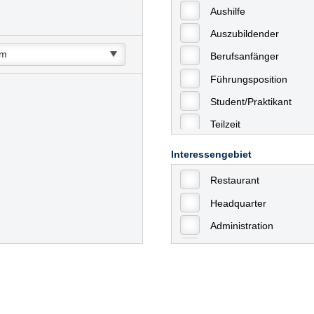
Aushilfe
Auszubildender
Berufsanfänger
Führungsposition
Student/Praktikant
Teilzeit
Vollzeit
Interessengebiet
Allgemein
Restaurant
mit Berufserfahrung
Headquarter
Geringfügige Beschäft
Administration
Ausbildung / Trainee
Aushilfstätigkeiten / N
Kaufmännische Berufe