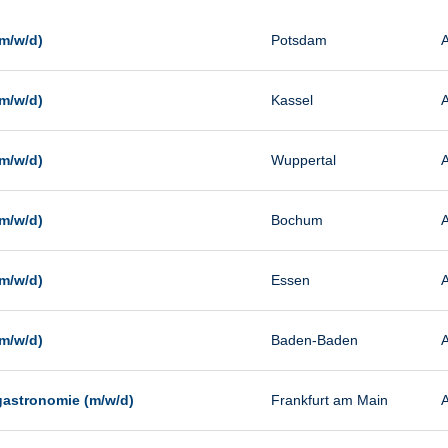
Management
Sonstiges
m/w/d)
Potsdam
A
Vertrieb
m/w/d)
Kassel
A
m/w/d)
Wuppertal
A
m/w/d)
Bochum
A
m/w/d)
Essen
A
m/w/d)
Baden-Baden
A
gastronomie (m/w/d)
Frankfurt am Main
A