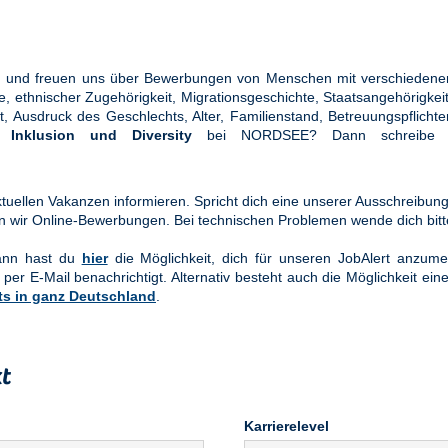
ung und freuen uns über Bewerbungen von Menschen mit verschiedener
ethnischer Zugehörigkeit, Migrationsgeschichte, Staatsangehörigkeit, 
tät, Ausdruck des Geschlechts, Alter, Familienstand, Betreuungspflic
en
Inklusion und Diversity
bei NORDSEE? Dann schreibe u
uellen Vakanzen informieren. Spricht dich eine unserer Ausschreibung
n wir Online-Bewerbungen. Bei technischen Problemen wende dich bit
Dann hast du
hier
die Möglichkeit, dich für unseren JobAlert anzume
 per E-Mail benachrichtigt. Alternativ besteht auch die Möglichkeit ein
ts in ganz Deutschland
.
t
Karrierelevel