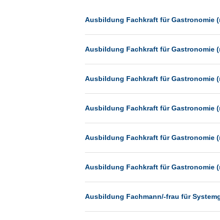
Dessau
Dresden
Ausbildung Fachkraft für Gastronomie (
Düsseldorf
Ausbildung Fachkraft für Gastronomie (
Erfurt
Essen
Ausbildung Fachkraft für Gastronomie (
Frankfurt
Frankfurt am Main
Ausbildung Fachkraft für Gastronomie (
Freiburg
Fulda
Ausbildung Fachkraft für Gastronomie (
Göppingen
Göttingen
Ausbildung Fachkraft für Gastronomie (
Günthersdorf
Hamburg
Ausbildung Fachmann/-frau für System
Hannover