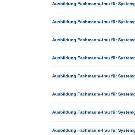
Heilbronn
Ausbildung Fachmann/-frau für System
Hermsdorf
Ausbildung Fachmann/-frau für System
Hildesheim
Ingolstadt
Ausbildung Fachmann/-frau für System
Kassel
Laatzen
Ausbildung Fachmann/-frau für System
Landau
Leipzig
Ausbildung Fachmann/-frau für System
Leverkusen
Ludwigshafen
Ausbildung Fachmann/-frau für System
Magdeburg
Mainz
Ausbildung Fachmann/-frau für System
Mannheim
München
Ausbildung Fachmann/-frau für System