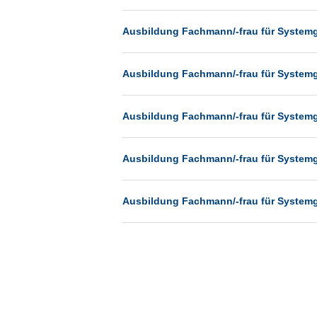
Münster
Ausbildung Fachmann/-frau für System
Neu-Isenburg
Neubrandenburg
Ausbildung Fachmann/-frau für System
Neumünster
Neunkirchen
Ausbildung Fachmann/-frau für System
Oldenburg
Paderborn
Ausbildung Fachmann/-frau für System
Passau
Pforzheim
Ausbildung Fachmann/-frau für System
Potsdam
Remscheid
Schwerin
Siegen
Ulm