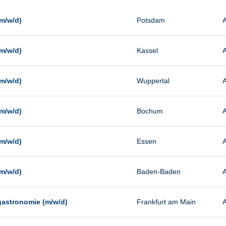
Management
Sonstiges
m/w/d)
Potsdam
A
Vertrieb
m/w/d)
Kassel
A
m/w/d)
Wuppertal
A
m/w/d)
Bochum
A
m/w/d)
Essen
A
m/w/d)
Baden-Baden
A
gastronomie (m/w/d)
Frankfurt am Main
A