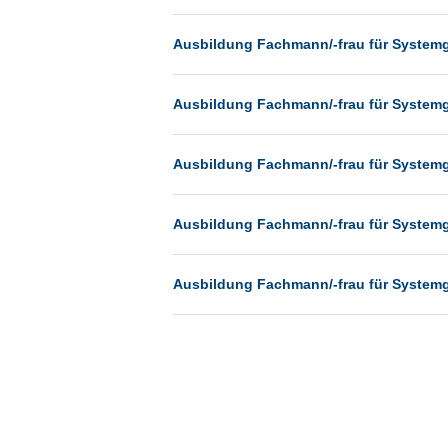
Münster
Ausbildung Fachmann/-frau für System
Neu-Isenburg
Neubrandenburg
Ausbildung Fachmann/-frau für System
Neumünster
Neunkirchen
Ausbildung Fachmann/-frau für System
Oldenburg
Paderborn
Ausbildung Fachmann/-frau für System
Passau
Pforzheim
Ausbildung Fachmann/-frau für System
Potsdam
Remscheid
Schwerin
Siegburg
Siegen