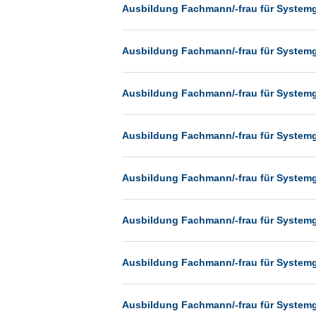
Heilbronn
Ausbildung Fachmann/-frau für System
Hermsdorf
Ausbildung Fachmann/-frau für System
Hildesheim
Ingolstadt
Ausbildung Fachmann/-frau für System
Kassel
Laatzen
Ausbildung Fachmann/-frau für System
Landau
Leipzig
Ausbildung Fachmann/-frau für System
Leverkusen
Ludwigshafen
Ausbildung Fachmann/-frau für System
Magdeburg
Mainz
Ausbildung Fachmann/-frau für System
Mannheim
München
Ausbildung Fachmann/-frau für System