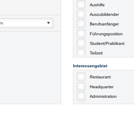
Aushilfe
Auszubildender
Berufsanfänger
Führungsposition
Student/Praktikant
Teilzeit
Vollzeit
Interessengebiet
Allgemein
Restaurant
mit Berufserfahrung
Headquarter
Geringfügige Beschäft
Administration
Ausbildung / Trainee
Aushilfstätigkeiten / N
Kaufmännische Berufe