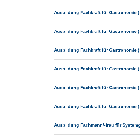
Dessau
Dresden
Ausbildung Fachkraft für Gastronomie (
Düsseldorf
Ausbildung Fachkraft für Gastronomie (
Erfurt
Essen
Ausbildung Fachkraft für Gastronomie (
Frankfurt
Frankfurt am Main
Ausbildung Fachkraft für Gastronomie (
Freiburg
Fulda
Ausbildung Fachkraft für Gastronomie (
Göppingen
Göttingen
Ausbildung Fachkraft für Gastronomie (
Günthersdorf
Hamburg
Ausbildung Fachmann/-frau für System
Hannover