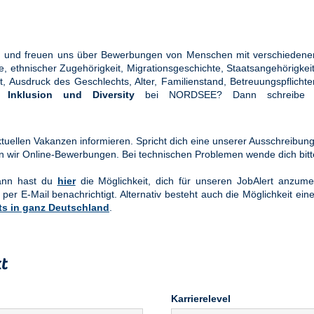
ung und freuen uns über Bewerbungen von Menschen mit verschiedener
ethnischer Zugehörigkeit, Migrationsgeschichte, Staatsangehörigkeit, 
tät, Ausdruck des Geschlechts, Alter, Familienstand, Betreuungspflic
en
Inklusion und Diversity
bei NORDSEE? Dann schreibe u
uellen Vakanzen informieren. Spricht dich eine unserer Ausschreibung
n wir Online-Bewerbungen. Bei technischen Problemen wende dich bit
Dann hast du
hier
die Möglichkeit, dich für unseren JobAlert anzume
 per E-Mail benachrichtigt. Alternativ besteht auch die Möglichkeit ein
ts in ganz Deutschland
.
t
Karrierelevel