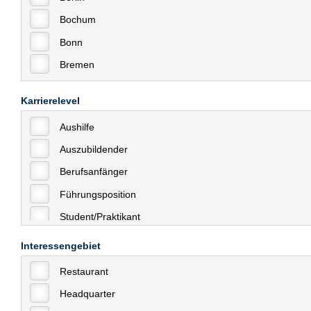
Bochum
Bonn
Bremen
Bremerhaven
Karrierelevel
Celle
Aushilfe
Chemnitz
Auszubildender
Dessau
Berufsanfänger
Dresden
Führungsposition
Düsseldorf
Student/Praktikant
Erfurt
Teilzeit
Essen
Interessengebiet
Vollzeit
Frankfurt
Restaurant
Allgemein
Frankfurt am Main
Headquarter
mit Berufserfahrung