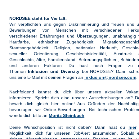
NORDSEE steht für Vielfalt.
Wir verpflichten uns gegen Diskriminierung und freuen uns ü
Bewerbungen von Menschen mit verschiedener Herkun
verschiedener Erfahrungen und Überzeugungen, unabhängig 
Hautfarbe, ethnischer Zugehörigkeit, Migrationsgeschich
Staatsangehörigkeit, Religion, nationaler Herkunft, Geschle
sexueller Orientierung, Geschlechtsidentität, Ausdruck 
Geschlechts, Alter, Familienstand, Betreuungspflichten, Behinde
und anderen Faktoren. Du hast noch Fragen zu 
Themen
Inklusion und Diversity
bei NORDSEE? Dann schre
uns eine E-Mail mit deinen Fragen an
inklusion@nordsee.com
.
Nachfolgend kannst du dich über unsere aktuellen Vakan
informieren. Spricht dich eine unserer Ausschreibungen an? 
bewirb dich gleich hier online! Aus Gründen der Nachhaltigk
bevorzugen wir Online-Bewerbungen. Bei technischen Proble
wende dich bitte an
Moritz Steinbach
.
Deine Wunschposition ist nicht dabei? Dann hast du
hier
Möglichkeit, dich für unseren JobAlert anzumelden. Sobald e