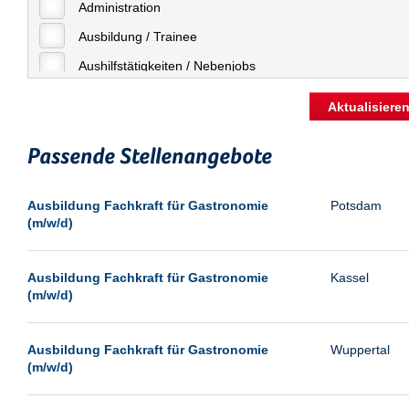
Freiburg
Administration
Geringfügige Beschäftigung
Fulda
Ausbildung / Trainee
Göppingen
Aushilfstätigkeiten / Nebenjobs
Göttingen
Kaufmännische Berufe
Aktualisiere
Günthersdorf
Management
Hamburg
Passende Stellenangebote
Sonstiges
Hannover
Vertrieb
Ausbildung Fachkraft für Gastronomie
Potsdam
Heilbronn
(m/w/d)
Hermsdorf
Hildesheim
Ausbildung Fachkraft für Gastronomie
Kassel
(m/w/d)
Ingolstadt
Kassel
Ausbildung Fachkraft für Gastronomie
Wuppertal
Laatzen
(m/w/d)
Landau