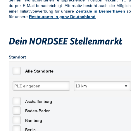
deinen Wunschkriterien entsprechende Position vakant ist, w
du per E-Mail benachrichtigt. Alternativ besteht auch die Möglich
einer Initiativbewerbung für unsere
Zentrale in Bremerhaven
so
für unsere
Restaurants in ganz Deutschland
.
Dein NORDSEE Stellenmarkt
Standort
Alle Standorte
Aschaffenburg
Baden-Baden
Bamberg
Berlin