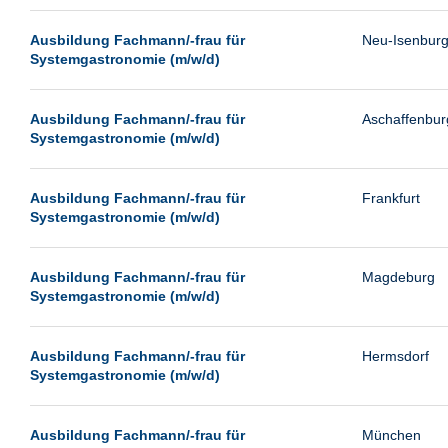
Passau
Ausbildung Fachmann/-frau für
Neu-Isenbur
Potsdam
Systemgastronomie (m/w/d)
Remscheid
Schwerin
Ausbildung Fachmann/-frau für
Aschaffenbur
Systemgastronomie (m/w/d)
Siegburg
Siegen
Ausbildung Fachmann/-frau für
Frankfurt
Ulm
Systemgastronomie (m/w/d)
Viernheim
Weimar
Ausbildung Fachmann/-frau für
Magdeburg
Systemgastronomie (m/w/d)
Weiterstadt
Wetzlar
Ausbildung Fachmann/-frau für
Hermsdorf
Wuppertal
Systemgastronomie (m/w/d)
Wust/Brandenburg
Ausbildung Fachmann/-frau für
München