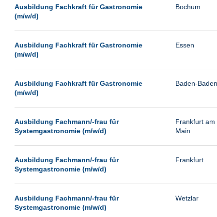
Leipzig
Ausbildung Fachkraft für Gastronomie
Bochum
(m/w/d)
Leverkusen
Ludwigshafen
Ausbildung Fachkraft für Gastronomie
Essen
Magdeburg
(m/w/d)
Mainz
Mannheim
Ausbildung Fachkraft für Gastronomie
Baden-Bade
(m/w/d)
München
Münster
Ausbildung Fachmann/-frau für
Frankfurt am
Neu-Isenburg
Systemgastronomie (m/w/d)
Main
Neubrandenburg
Ausbildung Fachmann/-frau für
Frankfurt
Neumünster
Systemgastronomie (m/w/d)
Neunkirchen
Oldenburg
Ausbildung Fachmann/-frau für
Wetzlar
Paderborn
Systemgastronomie (m/w/d)