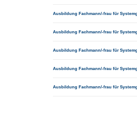
München
Ausbildung Fachmann/-frau für System
Münster
Neu-Isenburg
Ausbildung Fachmann/-frau für System
Neubrandenburg
Neumünster
Ausbildung Fachmann/-frau für System
Neunkirchen
Oldenburg
Ausbildung Fachmann/-frau für System
Paderborn
Passau
Ausbildung Fachmann/-frau für System
Potsdam
Remscheid
Schwerin
Siegburg
Siegen