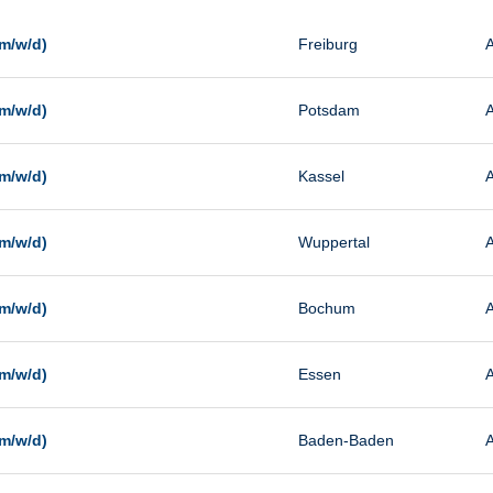
Management
Sonstiges
m/w/d)
Freiburg
A
Vertrieb
m/w/d)
Potsdam
A
m/w/d)
Kassel
A
m/w/d)
Wuppertal
A
m/w/d)
Bochum
A
m/w/d)
Essen
A
m/w/d)
Baden-Baden
A