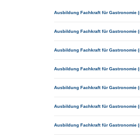
Dessau
Dresden
Ausbildung Fachkraft für Gastronomie (
Düsseldorf
Ausbildung Fachkraft für Gastronomie (
Erfurt
Essen
Ausbildung Fachkraft für Gastronomie (
Frankfurt
Frankfurt am Main
Ausbildung Fachkraft für Gastronomie (
Freiburg
Fulda
Ausbildung Fachkraft für Gastronomie (
Göppingen
Göttingen
Ausbildung Fachkraft für Gastronomie (
Günthersdorf
Hamburg
Ausbildung Fachkraft für Gastronomie (
Hannover