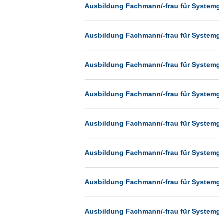
Heilbronn
Ausbildung Fachmann/-frau für System
Hermsdorf
Ausbildung Fachmann/-frau für System
Hildesheim
Ingolstadt
Ausbildung Fachmann/-frau für System
Kassel
Laatzen
Ausbildung Fachmann/-frau für System
Landau
Leipzig
Ausbildung Fachmann/-frau für System
Leverkusen
Ludwigshafen
Ausbildung Fachmann/-frau für System
Magdeburg
Mainz
Ausbildung Fachmann/-frau für System
Mannheim
Mönchengladbach
Ausbildung Fachmann/-frau für System