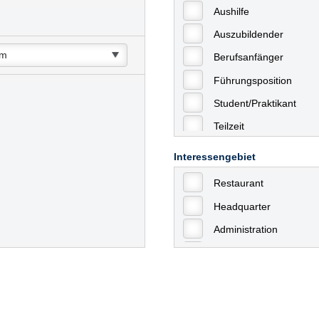
Aushilfe
Auszubildender
Berufsanfänger
Führungsposition
Student/Praktikant
Teilzeit
Vollzeit
Interessengebiet
Allgemein
Restaurant
mit Berufserfahrung
Headquarter
Geringfügige Beschäft
Administration
Ausbildung / Trainee
Aushilfstätigkeiten / N
Kaufmännische Berufe