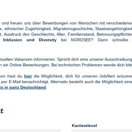
ung und freuen uns über Bewerbungen von Menschen mit verschiedener
ethnischer Zugehörigkeit, Migrationsgeschichte, Staatsangehörigkeit, 
tät, Ausdruck des Geschlechts, Alter, Familienstand, Betreuungspflic
en
Inklusion und Diversity
bei NORDSEE? Dann schreibe u
uellen Vakanzen informieren. Spricht dich eine unserer Ausschreibung
n wir Online-Bewerbungen. Bei technischen Problemen wende dich bit
Dann hast du
hier
die Möglichkeit, dich für unseren JobAlert anzume
 per E-Mail benachrichtigt. Alternativ besteht auch die Möglichkeit ein
ts in ganz Deutschland
.
t
Karrierelevel