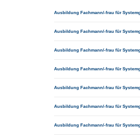
Dessau
Dresden
Ausbildung Fachmann/-frau für System
Düsseldorf
Ausbildung Fachmann/-frau für System
Erfurt
Essen
Ausbildung Fachmann/-frau für System
Frankfurt
Frankfurt am Main
Ausbildung Fachmann/-frau für System
Freiburg
Fulda
Ausbildung Fachmann/-frau für System
Göppingen
Göttingen
Ausbildung Fachmann/-frau für System
Günthersdorf
Hamburg
Ausbildung Fachmann/-frau für System
Hannover