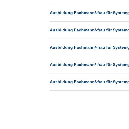
Münster
Ausbildung Fachmann/-frau für System
Neu-Isenburg
Neubrandenburg
Ausbildung Fachmann/-frau für System
Neumünster
Neunkirchen
Ausbildung Fachmann/-frau für System
Oldenburg
Paderborn
Ausbildung Fachmann/-frau für System
Passau
Pforzheim
Ausbildung Fachmann/-frau für System
Potsdam
Remscheid
Schwerin
Siegen
Ulm