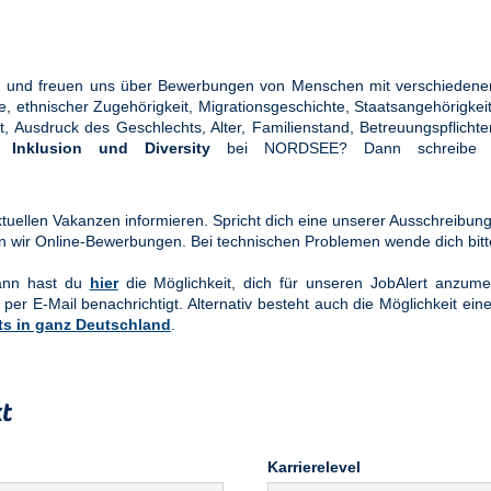
ung und freuen uns über Bewerbungen von Menschen mit verschiedener
ethnischer Zugehörigkeit, Migrationsgeschichte, Staatsangehörigkeit, 
tät, Ausdruck des Geschlechts, Alter, Familienstand, Betreuungspflic
en
Inklusion und Diversity
bei NORDSEE? Dann schreibe u
uellen Vakanzen informieren. Spricht dich eine unserer Ausschreibung
n wir Online-Bewerbungen. Bei technischen Problemen wende dich bit
Dann hast du
hier
die Möglichkeit, dich für unseren JobAlert anzume
 per E-Mail benachrichtigt. Alternativ besteht auch die Möglichkeit ein
ts in ganz Deutschland
.
t
Karrierelevel