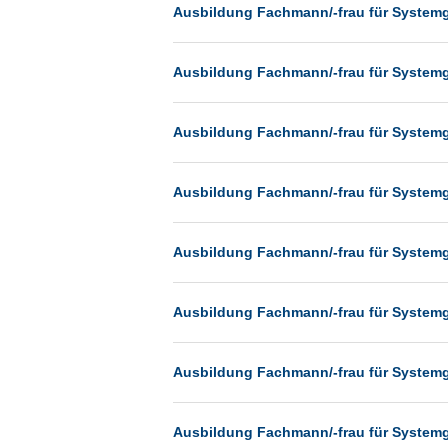
Heilbronn
Ausbildung Fachmann/-frau für System
Hermsdorf
Ausbildung Fachmann/-frau für System
Hildesheim
Ingolstadt
Ausbildung Fachmann/-frau für System
Kassel
Laatzen
Ausbildung Fachmann/-frau für System
Landau
Leipzig
Ausbildung Fachmann/-frau für System
Leverkusen
Ludwigshafen
Ausbildung Fachmann/-frau für System
Magdeburg
Mainz
Ausbildung Fachmann/-frau für System
Mannheim
München
Ausbildung Fachmann/-frau für System