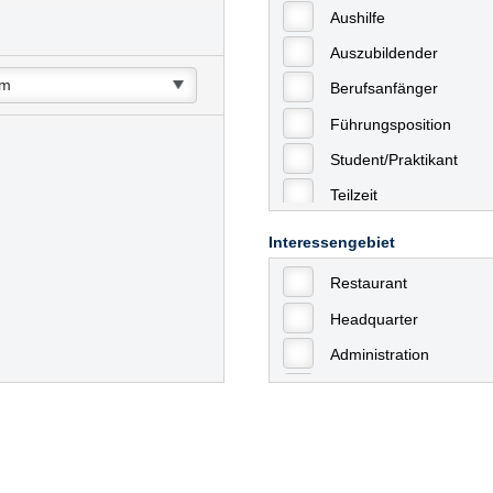
Aushilfe
Auszubildender
Berufsanfänger
Führungsposition
Student/Praktikant
Teilzeit
Vollzeit
Interessengebiet
Allgemein
Restaurant
mit Berufserfahrung
Headquarter
Geringfügige Beschäft
Administration
Ausbildung / Trainee
Aushilfstätigkeiten / N
Kaufmännische Berufe