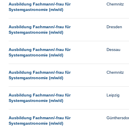
Leipzig
Ausbildung Fachmann/-frau für
Chemnitz
Systemgastronomie (m/w/d)
Leverkusen
Ludwigshafen
Ausbildung Fachmann/-frau für
Dresden
Magdeburg
Systemgastronomie (m/w/d)
Mainz
Mannheim
Ausbildung Fachmann/-frau für
Dessau
Systemgastronomie (m/w/d)
München
Münster
Ausbildung Fachmann/-frau für
Chemnitz
Neu-Isenburg
Systemgastronomie (m/w/d)
Neubrandenburg
Ausbildung Fachmann/-frau für
Leipzig
Neumünster
Systemgastronomie (m/w/d)
Neunkirchen
Oldenburg
Ausbildung Fachmann/-frau für
Günthersdor
Paderborn
Systemgastronomie (m/w/d)