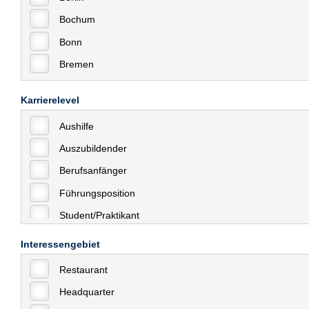
Bochum
Bonn
Bremen
Bremerhaven
Karrierelevel
Celle
Aushilfe
Chemnitz
Auszubildender
Dessau
Berufsanfänger
Dresden
Führungsposition
Düsseldorf
Student/Praktikant
Erfurt
Teilzeit
Essen
Interessengebiet
Vollzeit
Frankfurt
Restaurant
Allgemein
Frankfurt am Main
Headquarter
mit Berufserfahrung