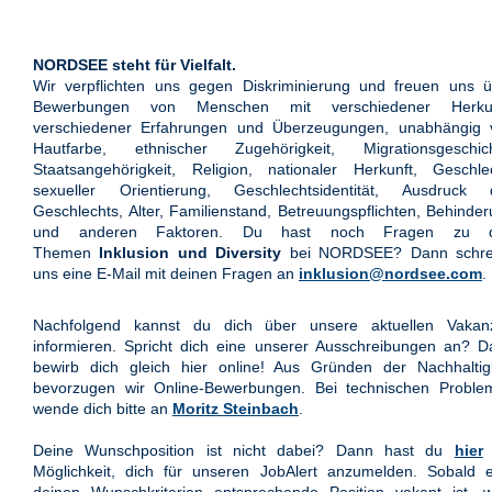
NORDSEE steht für Vielfalt.
Wir verpflichten uns gegen Diskriminierung und freuen uns ü
Bewerbungen von Menschen mit verschiedener Herkun
verschiedener Erfahrungen und Überzeugungen, unabhängig 
Hautfarbe, ethnischer Zugehörigkeit, Migrationsgeschich
Staatsangehörigkeit, Religion, nationaler Herkunft, Geschle
sexueller Orientierung, Geschlechtsidentität, Ausdruck 
Geschlechts, Alter, Familienstand, Betreuungspflichten, Behinde
und anderen Faktoren. Du hast noch Fragen zu 
Themen
Inklusion und Diversity
bei NORDSEE? Dann schre
uns eine E-Mail mit deinen Fragen an
inklusion@nordsee.com
.
Nachfolgend kannst du dich über unsere aktuellen Vakan
informieren. Spricht dich eine unserer Ausschreibungen an? 
bewirb dich gleich hier online! Aus Gründen der Nachhaltigk
bevorzugen wir Online-Bewerbungen. Bei technischen Proble
wende dich bitte an
Moritz Steinbach
.
Deine Wunschposition ist nicht dabei? Dann hast du
hier
Möglichkeit, dich für unseren JobAlert anzumelden. Sobald e