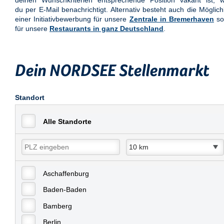
deinen Wunschkriterien entsprechende Position vakant ist, w
du per E-Mail benachrichtigt. Alternativ besteht auch die Möglich
einer Initiativbewerbung für unsere
Zentrale in Bremerhaven
so
für unsere
Restaurants in ganz Deutschland
.
Dein NORDSEE Stellenmarkt
Standort
Alle Standorte
Aschaffenburg
Baden-Baden
Bamberg
Berlin