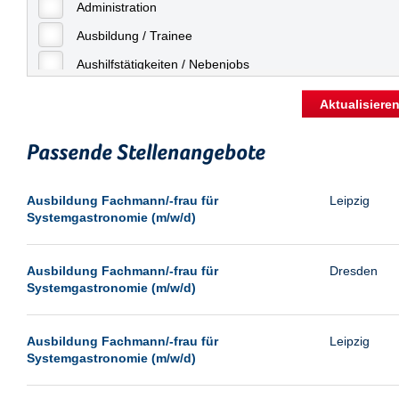
Freiburg
Administration
Geringfügige Beschäftigung
Fulda
Ausbildung / Trainee
Göppingen
Aushilfstätigkeiten / Nebenjobs
Göttingen
Kaufmännische Berufe
Aktualisiere
Günthersdorf
Management
Hamburg
Passende Stellenangebote
Sonstiges
Hannover
Vertrieb
Ausbildung Fachmann/-frau für
Leipzig
Heilbronn
Systemgastronomie (m/w/d)
Hermsdorf
Hildesheim
Ausbildung Fachmann/-frau für
Dresden
Systemgastronomie (m/w/d)
Ingolstadt
Kassel
Ausbildung Fachmann/-frau für
Leipzig
Laatzen
Systemgastronomie (m/w/d)
Landau