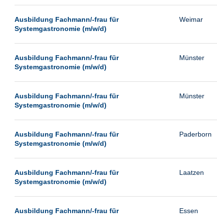
Passau
Ausbildung Fachmann/-frau für
Weimar
Pforzheim
Systemgastronomie (m/w/d)
Potsdam
Remscheid
Ausbildung Fachmann/-frau für
Münster
Systemgastronomie (m/w/d)
Schwerin
Siegburg
Ausbildung Fachmann/-frau für
Münster
Siegen
Systemgastronomie (m/w/d)
Ulm
Viernheim
Ausbildung Fachmann/-frau für
Paderborn
Systemgastronomie (m/w/d)
Weimar
Weiterstadt
Ausbildung Fachmann/-frau für
Laatzen
Wetzlar
Systemgastronomie (m/w/d)
Wuppertal
Wust/Brandenburg
Ausbildung Fachmann/-frau für
Essen