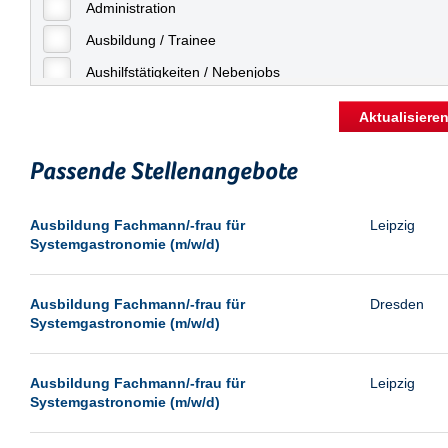
Freiburg
Administration
Geringfügige Beschäftigung
Fulda
Ausbildung / Trainee
Göppingen
Aushilfstätigkeiten / Nebenjobs
Göttingen
Kaufmännische Berufe
Aktualisiere
Günthersdorf
Management
Hamburg
Passende Stellenangebote
Sonstiges
Hannover
Vertrieb
Ausbildung Fachmann/-frau für
Leipzig
Heilbronn
Systemgastronomie (m/w/d)
Hermsdorf
Hildesheim
Ausbildung Fachmann/-frau für
Dresden
Systemgastronomie (m/w/d)
Ingolstadt
Kassel
Ausbildung Fachmann/-frau für
Leipzig
Laatzen
Systemgastronomie (m/w/d)
Landau