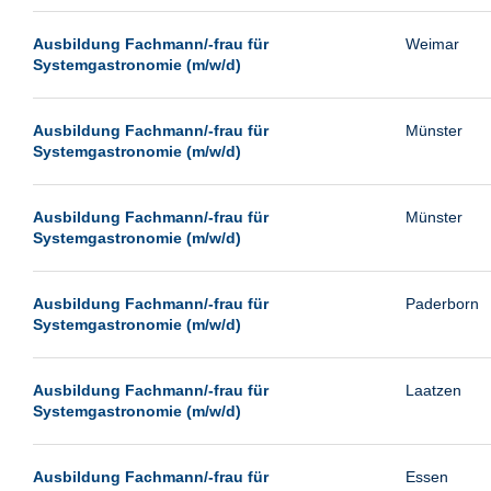
Passau
Ausbildung Fachmann/-frau für
Weimar
Pforzheim
Systemgastronomie (m/w/d)
Potsdam
Remscheid
Ausbildung Fachmann/-frau für
Münster
Systemgastronomie (m/w/d)
Schwerin
Siegburg
Ausbildung Fachmann/-frau für
Münster
Siegen
Systemgastronomie (m/w/d)
Ulm
Viernheim
Ausbildung Fachmann/-frau für
Paderborn
Systemgastronomie (m/w/d)
Weimar
Weiterstadt
Ausbildung Fachmann/-frau für
Laatzen
Wetzlar
Systemgastronomie (m/w/d)
Wuppertal
Wust/Brandenburg
Ausbildung Fachmann/-frau für
Essen