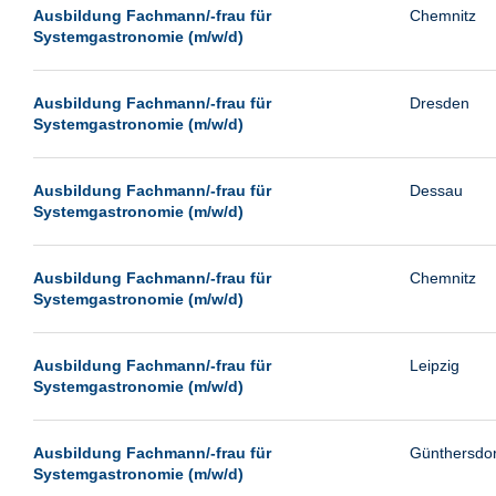
Leipzig
Ausbildung Fachmann/-frau für
Chemnitz
Systemgastronomie (m/w/d)
Leverkusen
Ludwigshafen
Ausbildung Fachmann/-frau für
Dresden
Magdeburg
Systemgastronomie (m/w/d)
Mainz
Mannheim
Ausbildung Fachmann/-frau für
Dessau
Systemgastronomie (m/w/d)
München
Münster
Ausbildung Fachmann/-frau für
Chemnitz
Neu-Isenburg
Systemgastronomie (m/w/d)
Neubrandenburg
Ausbildung Fachmann/-frau für
Leipzig
Neumünster
Systemgastronomie (m/w/d)
Neunkirchen
Oldenburg
Ausbildung Fachmann/-frau für
Günthersdor
Paderborn
Systemgastronomie (m/w/d)