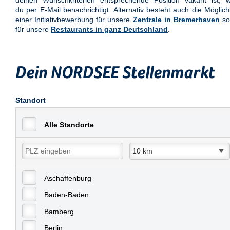
deinen Wunschkriterien entsprechende Position vakant ist, w
du per E-Mail benachrichtigt. Alternativ besteht auch die Möglich
einer Initiativbewerbung für unsere
Zentrale in Bremerhaven
so
für unsere
Restaurants in ganz Deutschland
.
Dein NORDSEE Stellenmarkt
Standort
Alle Standorte
Aschaffenburg
Baden-Baden
Bamberg
Berlin