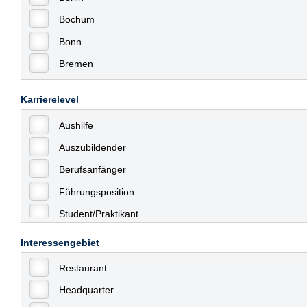
Bochum
Bonn
Bremen
Bremerhaven
Karrierelevel
Celle
Aushilfe
Chemnitz
Auszubildender
Dessau
Berufsanfänger
Dresden
Führungsposition
Düsseldorf
Student/Praktikant
Erfurt
Teilzeit
Essen
Interessengebiet
Vollzeit
Frankfurt
Restaurant
Allgemein
Frankfurt am Main
Headquarter
mit Berufserfahrung