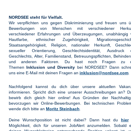
NORDSEE steht für Vielfalt.
Wir verpflichten uns gegen Diskriminierung und freuen uns ü
Bewerbungen von Menschen mit verschiedener Herkun
verschiedener Erfahrungen und Überzeugungen, unabhängig 
Hautfarbe, ethnischer Zugehörigkeit, Migrationsgeschich
Staatsangehörigkeit, Religion, nationaler Herkunft, Geschle
sexueller Orientierung, Geschlechtsidentität, Ausdruck 
Geschlechts, Alter, Familienstand, Betreuungspflichten, Behinde
und anderen Faktoren. Du hast noch Fragen zu 
Themen
Inklusion und Diversity
bei NORDSEE? Dann schre
uns eine E-Mail mit deinen Fragen an
inklusion@nordsee.com
.
Nachfolgend kannst du dich über unsere aktuellen Vakan
informieren. Spricht dich eine unserer Ausschreibungen an? 
bewirb dich gleich hier online! Aus Gründen der Nachhaltigk
bevorzugen wir Online-Bewerbungen. Bei technischen Proble
wende dich bitte an
Moritz Steinbach
.
Deine Wunschposition ist nicht dabei? Dann hast du
hier
Möglichkeit, dich für unseren JobAlert anzumelden. Sobald e