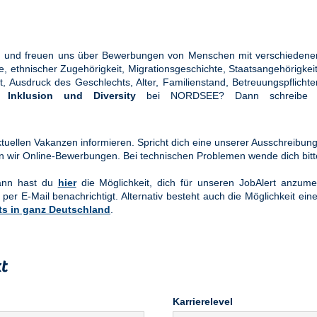
ung und freuen uns über Bewerbungen von Menschen mit verschiedener
ethnischer Zugehörigkeit, Migrationsgeschichte, Staatsangehörigkeit, 
tät, Ausdruck des Geschlechts, Alter, Familienstand, Betreuungspflic
en
Inklusion und Diversity
bei NORDSEE? Dann schreibe u
uellen Vakanzen informieren. Spricht dich eine unserer Ausschreibung
n wir Online-Bewerbungen. Bei technischen Problemen wende dich bit
Dann hast du
hier
die Möglichkeit, dich für unseren JobAlert anzume
 per E-Mail benachrichtigt. Alternativ besteht auch die Möglichkeit ein
ts in ganz Deutschland
.
t
Karrierelevel