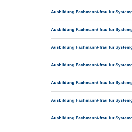
Dessau
Dresden
Ausbildung Fachmann/-frau für System
Düsseldorf
Ausbildung Fachmann/-frau für System
Erfurt
Essen
Ausbildung Fachmann/-frau für System
Frankfurt
Frankfurt am Main
Ausbildung Fachmann/-frau für System
Freiburg
Fulda
Ausbildung Fachmann/-frau für System
Göppingen
Göttingen
Ausbildung Fachmann/-frau für System
Günthersdorf
Hamburg
Ausbildung Fachmann/-frau für System
Hannover