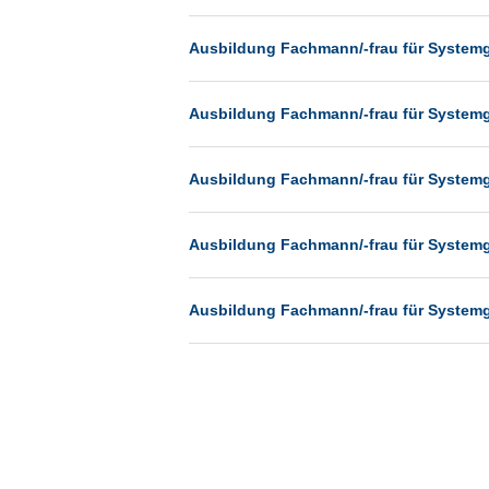
Münster
Ausbildung Fachmann/-frau für System
Neu-Isenburg
Neubrandenburg
Ausbildung Fachmann/-frau für System
Neumünster
Neunkirchen
Ausbildung Fachmann/-frau für System
Oldenburg
Paderborn
Ausbildung Fachmann/-frau für System
Passau
Pforzheim
Ausbildung Fachmann/-frau für System
Potsdam
Remscheid
Schwerin
Siegburg
Siegen