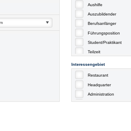
Aushilfe
Auszubildender
Berufsanfänger
Führungsposition
Student/Praktikant
Teilzeit
Vollzeit
Interessengebiet
Allgemein
Restaurant
mit Berufserfahrung
Headquarter
Geringfügige Beschäft
Administration
Ausbildung / Trainee
Aushilfstätigkeiten / N
Kaufmännische Berufe