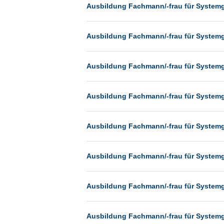
Heilbronn
Ausbildung Fachmann/-frau für System
Hermsdorf
Ausbildung Fachmann/-frau für System
Hildesheim
Ingolstadt
Ausbildung Fachmann/-frau für System
Kassel
Laatzen
Ausbildung Fachmann/-frau für System
Landau
Leipzig
Ausbildung Fachmann/-frau für System
Leverkusen
Ludwigshafen
Ausbildung Fachmann/-frau für System
Magdeburg
Mainz
Ausbildung Fachmann/-frau für System
Mannheim
München
Ausbildung Fachmann/-frau für System