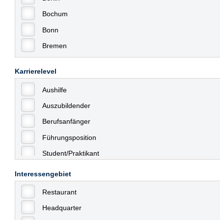
Bochum
Bonn
Bremen
Bremerhaven
Karrierelevel
Celle
Aushilfe
Chemnitz
Auszubildender
Dessau
Berufsanfänger
Dresden
Führungsposition
Düsseldorf
Student/Praktikant
Erfurt
Teilzeit
Essen
Interessengebiet
Vollzeit
Frankfurt
Restaurant
Allgemein
Frankfurt am Main
Headquarter
mit Berufserfahrung