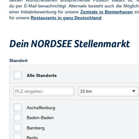
deinen Wunschkriterien entsprechende Position vakant ist, w
du per E-Mail benachrichtigt. Alternativ besteht auch die Möglich
einer Initiativbewerbung für unsere
Zentrale in Bremerhaven
so
für unsere
Restaurants in ganz Deutschland
.
Dein NORDSEE Stellenmarkt
Standort
Alle Standorte
Aschaffenburg
Baden-Baden
Bamberg
Berlin