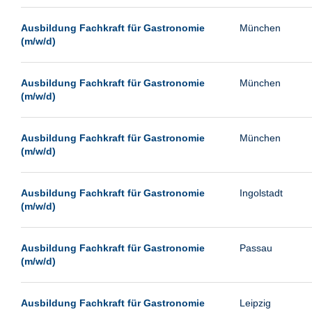
Passau
Ausbildung Fachkraft für Gastronomie
München
Pforzheim
(m/w/d)
Potsdam
Remscheid
Ausbildung Fachkraft für Gastronomie
München
(m/w/d)
Schwerin
Siegen
Ausbildung Fachkraft für Gastronomie
München
Ulm
(m/w/d)
Viernheim
Weimar
Ausbildung Fachkraft für Gastronomie
Ingolstadt
(m/w/d)
Weiterstadt
Wetzlar
Ausbildung Fachkraft für Gastronomie
Passau
Wuppertal
(m/w/d)
Wust/Brandenburg
Ausbildung Fachkraft für Gastronomie
Leipzig