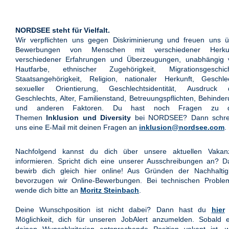
NORDSEE steht für Vielfalt.
Wir verpflichten uns gegen Diskriminierung und freuen uns ü
Bewerbungen von Menschen mit verschiedener Herkun
verschiedener Erfahrungen und Überzeugungen, unabhängig 
Hautfarbe, ethnischer Zugehörigkeit, Migrationsgeschich
Staatsangehörigkeit, Religion, nationaler Herkunft, Geschle
sexueller Orientierung, Geschlechtsidentität, Ausdruck 
Geschlechts, Alter, Familienstand, Betreuungspflichten, Behinde
und anderen Faktoren. Du hast noch Fragen zu 
Themen
Inklusion und Diversity
bei NORDSEE? Dann schre
uns eine E-Mail mit deinen Fragen an
inklusion@nordsee.com
.
Nachfolgend kannst du dich über unsere aktuellen Vakan
informieren. Spricht dich eine unserer Ausschreibungen an? 
bewirb dich gleich hier online! Aus Gründen der Nachhaltigk
bevorzugen wir Online-Bewerbungen. Bei technischen Proble
wende dich bitte an
Moritz Steinbach
.
Deine Wunschposition ist nicht dabei? Dann hast du
hier
Möglichkeit, dich für unseren JobAlert anzumelden. Sobald e