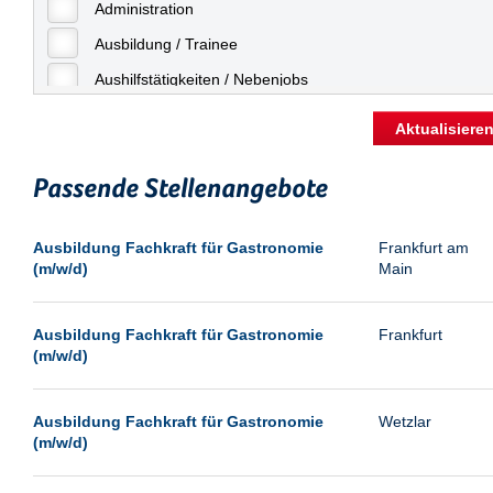
Freiburg
Administration
Geringfügige Beschäftigung
Fulda
Ausbildung / Trainee
Göppingen
Aushilfstätigkeiten / Nebenjobs
Göttingen
Kaufmännische Berufe
Aktualisiere
Günthersdorf
Management
Hamburg
Passende Stellenangebote
Sonstiges
Hannover
Vertrieb
Ausbildung Fachkraft für Gastronomie
Frankfurt am
Heilbronn
(m/w/d)
Main
Hermsdorf
Hildesheim
Ausbildung Fachkraft für Gastronomie
Frankfurt
(m/w/d)
Ingolstadt
Kassel
Ausbildung Fachkraft für Gastronomie
Wetzlar
Laatzen
(m/w/d)
Landau